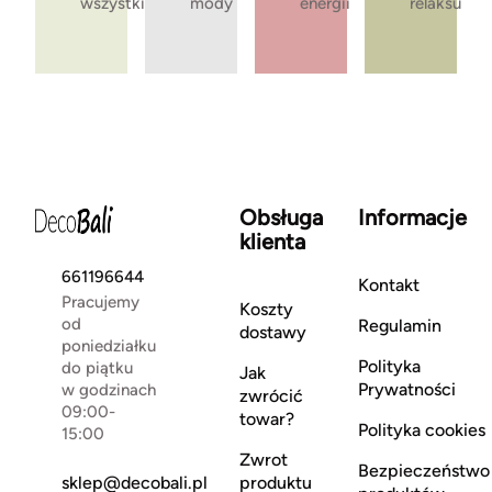
wszystkie
mody
energii
relaksu
Obsługa
Informacje
klienta
661196644
Kontakt
Pracujemy
Koszty
od
Regulamin
dostawy
poniedziałku
Polityka
do piątku
Jak
Prywatności
w godzinach
zwrócić
09:00-
towar?
Polityka cookies
15:00
Zwrot
Bezpieczeństwo
sklep@decobali.pl
produktu