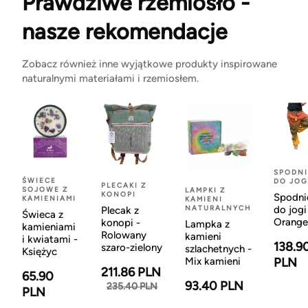
Prawdziwe rzemiosło -
nasze rekomendacje
Zobacz również inne wyjątkowe produkty inspirowane
naturalnymi materiałami i rzemiosłem.
SPODNI
ŚWIECE
DO JOG
PLECAKI Z
SOJOWE Z
LAMPKI Z
KONOPI
Spodni
KAMIENIAMI
KAMIENI
NATURALNYCH
do jogi
Plecak z
Świeca z
Orange
konopi -
Lampka z
kamieniami
Rolowany
kamieni
i kwiatami -
138.9
szaro-zielony
szlachetnych -
Księżyc
Mix kamieni
PLN
211.86 PLN
65.90
93.40 PLN
235.40 PLN
PLN