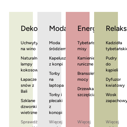
Dekoracje
Moda
Energia
Relaks
Uchwyty
Moda
Tybetańskie
Kadzidła
na wino
śródziemnomorska
misy
tybetański
Naturalne
Kapelusze
Kamienie
Pudry
lampy
z konpi
runiczne
do
kokosowe
kąpieli
Torby
Bransoletki
Łapacze
na
mocy
Dyfuzor
snów z
laptopa
kwiatowy
Drzewka
Bali
Torby i
szczęścia
Wosk
Szklane
plecaki
zapachow
dzwonki
z
wietrzne
konopi
Sprawdź
Więcej
Więcej
Więcej