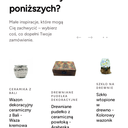
poniższych?
Małe inspiracje, które mogą
Cię zachwycić – wybierz
coś, co dopełni Twoje
zamówienie.
SZKŁO NA
DREWNIE
CERAMIKA Z
DREWNIANE
BALI
Szkło
PUDEŁKA
Wazon
wtopione
DEKORACYJNE
dekoracyjny
w
Drewniane
ceramiczny
drewno -
pudełko z
z Bali -
Kolorowy
ceramiczną
Waza
wazonik
powłoką -
kremowa
Arabeska