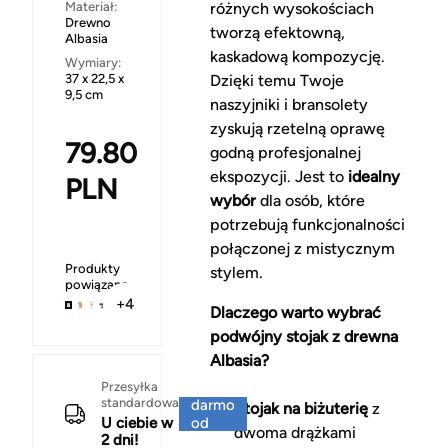
Materiał:
różnych wysokościach
Drewno
tworzą efektowną,
Albasia
kaskadową kompozycję.
Wymiary:
37 x 22,5 x
Dzięki temu Twoje
9,5 cm
naszyjniki i bransolety
zyskują rzetelną oprawę
79.80
godną profesjonalnej
ekspozycji. Jest to
idealny
PLN
wybór
dla osób, które
potrzebują funkcjonalności
połączonej z mistycznym
Produkty
stylem.
powiązane
+4
Dlaczego warto wybrać
podwójny stojak z drewna
Albasia?
Za
Przesyłka
standardowa
darmo
Stojak na biżuterię
z
U ciebie w
od
dwoma drążkami
2 dni!
150 zł