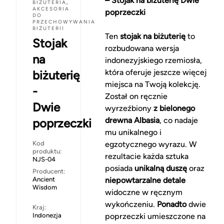
– Stojak na biżuterię Dwie
BIŻUTERIA
,
AKCESORIA
poprzeczki
DO
PRZECHOWYWANIA
BIŻUTERII
Ten
stojak na biżuterię
to
Stojak
rozbudowana wersja
na
indonezyjskiego rzemiosła,
która oferuje jeszcze więcej
biżuterię
miejsca na Twoją kolekcję.
-
Został on ręcznie
Dwie
wyrzeźbiony
z bielonego
drewna Albasia
, co nadaje
poprzeczki
mu unikalnego i
Kod
egzotycznego wyrazu. W
produktu:
rezultacie każda sztuka
NJS-04
posiada
unikalną duszę
oraz
Producent:
Ancient
niepowtarzalne detale
Wisdom
widoczne w ręcznym
wykończeniu.
Ponadto
dwie
Kraj:
Indonezja
poprzeczki umieszczone na