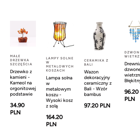
DZWON
MAŁE
WIETR
LAMPY SOLNE
DRZEWKA
CERAMIKA Z
W
Drewni
SZCZĘŚCIA
BALI
METALOWYCH
dzwon
KOSZACH
Drzewko z
Wazon
wietrzn
kamieni -
dekoracyjny
Lampa solna
Błękitn
Karneol na
ceramiczny z
w
orgonitowej
Bali - Wzór
metalowym
96.20
podstawie
bambus
koszu -
PLN
Wysoki kosz
34.90
97.20 PLN
z solą
PLN
164.20
PLN