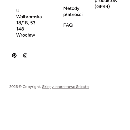
produktów
(GPSR)
Metody
Ul.
płatności
Wolbromska
18/1B, 53-
FAQ
148
Wrocław
2026 © Copyright.
Sklepy internetowe Selesto