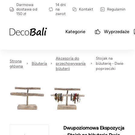
Darmowa
14 dni
dostawa od
na
Kontakt
Regulamin
150 zł
zwrot
Kategorie
Wyprzedaże
Akcesoria do
Stojak na
Strona
Biżuteria
przechowywania
biżuterię - Dwie
główna
biżuterii
poprzeczki
Dwupoziomowa Ekspozycja