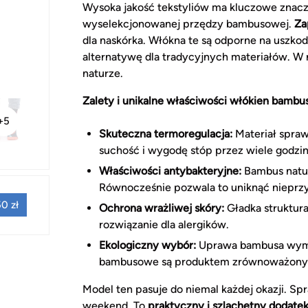
Wysoka jakość tekstyliów ma kluczowe znacze
wyselekcjonowanej przędzy bambusowej.
Za
dla naskórka. Włókna te są odporne na uszko
alternatywę dla tradycyjnych materiałów. W r
naturze.
Zalety i unikalne właściwości włókien bambu
+5
Skuteczna termoregulacja:
Materiał spraw
suchość i wygodę stóp przez wiele godzin
Właściwości antybakteryjne:
Bambus natur
Równocześnie pozwala to uniknąć niepr
0 zł
Ochrona wrażliwej skóry:
Gładka struktura
rozwiązanie dla alergików.
Ekologiczny wybór:
Uprawa bambusa wymaga
bambusowe są produktem zrównoważon
Model ten pasuje do niemal każdej okazji. Sp
weekend. To
praktyczny i szlachetny dodate