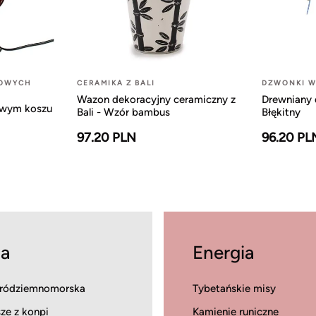
LOWYCH
CERAMIKA Z BALI
DZWONKI W
Wazon dekoracyjny ceramiczny z
Drewniany 
owym koszu
Bali - Wzór bambus
Błękitny
97.20 PLN
96.20 PL
a
Energia
ródziemnomorska
Tybetańskie misy
ze z konpi
Kamienie runiczne