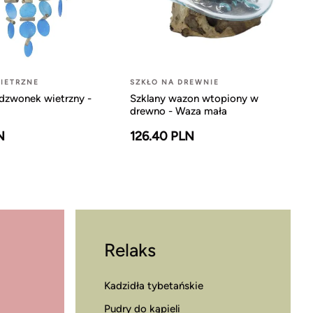
IETRZNE
SZKŁO NA DREWNIE
dzwonek wietrzny -
Szklany wazon wtopiony w
drewno - Waza mała
N
126.40 PLN
Relaks
Kadzidła tybetańskie
Pudry do kąpieli