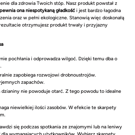
nie dla zdrowia Twoich stóp. Nasz produkt powstał z
pewnia ona niespotykaną gładkość
i jest bardzo łagodna
dzenia oraz w pełni ekologiczne. Stanowią więc doskonałą
ezultacie otrzymujesz produkt trwały i przyjazny
sa
nie pochłania i odprowadza wilgoć. Dzięki temu dba o
.
alnie zapobiega rozwojowi drobnoustrojów.
zyjemnych zapachów.
 dzianiny nie powoduje otarć. Z tego powodu to idealne
 niewielkiej ilości zasobów. W efekcie te skarpety
ym.
rawdzi się podczas spotkania ze znajomymi lub na leniwy
k
dla wymagających użytkowników. Wybierz skarpety