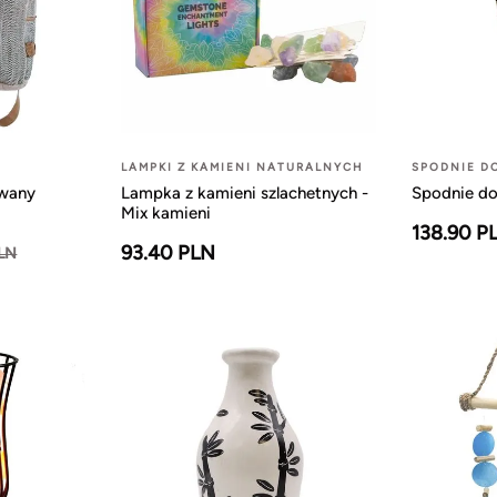
LAMPKI Z KAMIENI NATURALNYCH
SPODNIE D
owany
Lampka z kamieni szlachetnych -
Spodnie do
Mix kamieni
138.90 P
93.40 PLN
PLN