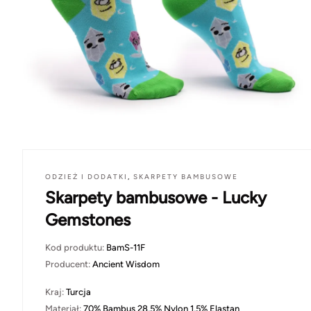
ODZIEŻ I DODATKI
,
SKARPETY BAMBUSOWE
Skarpety bambusowe - Lucky
Gemstones
Kod produktu:
BamS-11F
Producent:
Ancient Wisdom
Kraj:
Turcja
Materiał:
70% Bambus 28,5% Nylon 1,5% Elastan