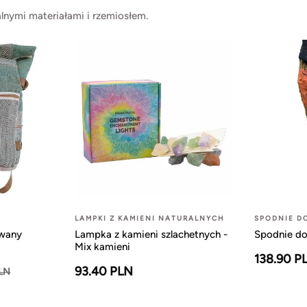
lnymi materiałami i rzemiosłem.
LAMPKI Z KAMIENI NATURALNYCH
SPODNIE D
owany
Lampka z kamieni szlachetnych -
Spodnie do
Mix kamieni
138.90 P
93.40 PLN
PLN