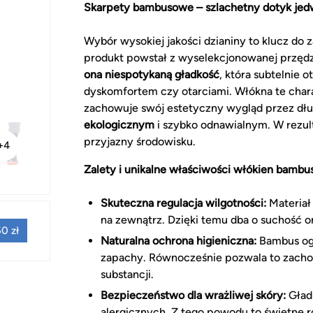
Skarpety bambusowe – szlachetny dotyk jed
Wybór wysokiej jakości dzianiny to klucz do
produkt powstał z wyselekcjonowanej przęd
ona niespotykaną gładkość
, która subtelnie 
dyskomfortem czy otarciami. Włókna te chara
zachowuje swój estetyczny wygląd przez dł
ekologicznym
i szybko odnawialnym. W rezul
przyjazny środowisku.
+4
Zalety i unikalne właściwości włókien bambu
Skuteczna regulacja wilgotności:
Materiał
na zewnątrz. Dzięki temu dba o suchość o
0 zł
Naturalna ochrona higieniczna:
Bambus ogr
zapachy. Równocześnie pozwala to zacho
substancji.
Bezpieczeństwo dla wrażliwej skóry:
Gładk
alergicznych. Z tego powodu to świetne ro