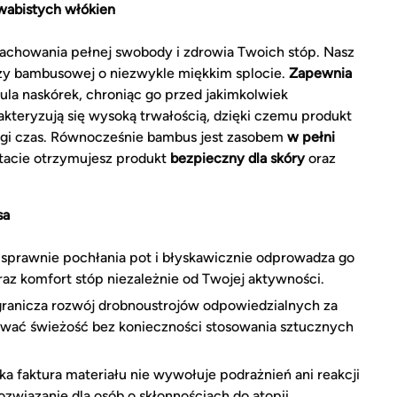
wabistych włókien
 zachowania pełnej swobody i zdrowia Twoich stóp. Nasz
zy bambusowej o niezwykle miękkim splocie.
Zapewnia
otula naskórek, chroniąc go przed jakimkolwiek
kteryzują się wysoką trwałością, dzięki czemu produkt
ugi czas. Równocześnie bambus jest zasobem
w pełni
tacie otrzymujesz produkt
bezpieczny dla skóry
oraz
sa
 sprawnie pochłania pot i błyskawicznie odprowadza go
raz komfort stóp niezależnie od Twojej aktywności.
anicza rozwój drobnoustrojów odpowiedzialnych za
wać świeżość bez konieczności stosowania sztucznych
a faktura materiału nie wywołuje podrażnień ani reakcji
związanie dla osób o skłonnościach do atopii.