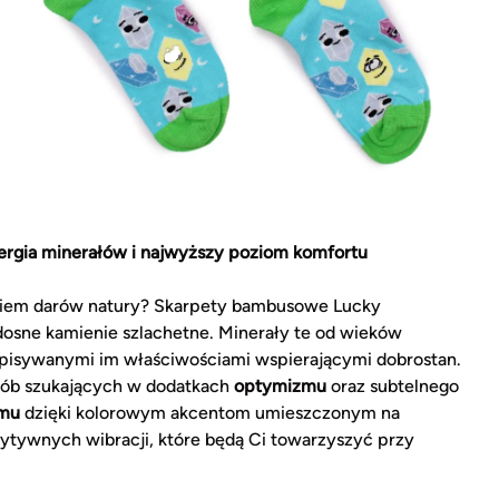
rgia minerałów i najwyższy poziom komfortu
waniem darów natury? Skarpety bambusowe Lucky
dosne kamienie szlachetne. Minerały te od wieków
ypisywanymi im właściwościami wspierającymi dobrostan.
osób szukających w dodatkach
optymizmu
oraz subtelnego
umu
dzięki kolorowym akcentom umieszczonym na
zytywnych wibracji, które będą Ci towarzyszyć przy