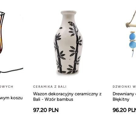
LOWYCH
CERAMIKA Z BALI
DZWONKI W
Wazon dekoracyjny ceramiczny z
Drewniany 
owym koszu
Bali - Wzór bambus
Błękitny
97.20 PLN
96.20 PL