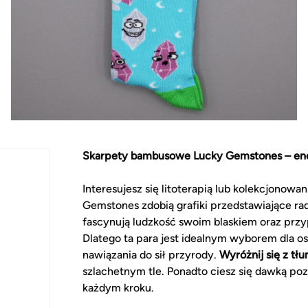
Skarpety bambusowe Lucky Gemstones – ene
Interesujesz się litoterapią lub kolekcjono
Gemstones zdobią grafiki przedstawiające ra
fascynują ludzkość swoim blaskiem oraz prz
Dlatego ta para jest idealnym wyborem dla 
nawiązania do sił przyrody.
Wyróżnij się z tł
szlachetnym tle. Ponadto ciesz się dawką po
każdym kroku.