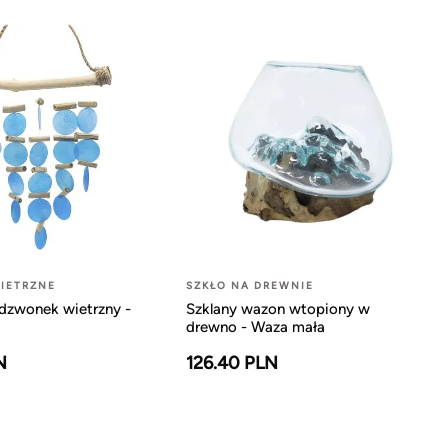
IETRZNE
SZKŁO NA DREWNIE
dzwonek wietrzny -
Szklany wazon wtopiony w
drewno - Waza mała
N
126.40 PLN