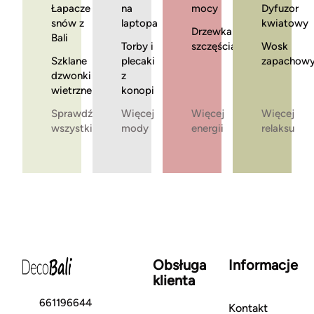
Łapacze
na
mocy
Dyfuzor
snów z
laptopa
kwiatowy
Drzewka
Bali
Torby i
szczęścia
Wosk
Szklane
plecaki
zapachow
dzwonki
z
wietrzne
konopi
Sprawdź
Więcej
Więcej
Więcej
wszystkie
mody
energii
relaksu
Obsługa
Informacje
klienta
661196644
Kontakt