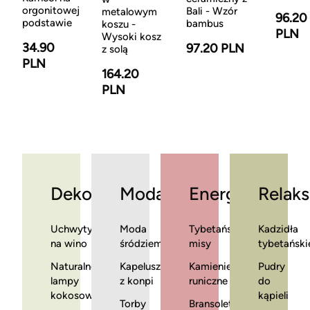
orgonitowej
Bali - Wzór
metalowym
96.20
podstawie
bambus
koszu -
PLN
Wysoki kosz
34.90
97.20 PLN
z solą
PLN
164.20
PLN
Dekoracje
Moda
Energia
Relaks
Uchwyty
Moda
Tybetańskie
Kadzidła
na wino
śródziemnomorska
misy
tybetański
Naturalne
Kapelusze
Kamienie
Pudry
lampy
z konpi
runiczne
do
kokosowe
kąpieli
Torby
Bransoletki