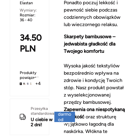
Ponadto poczuj lekkość i
Elastan
pewność siebie podczas
Wymiary:
Rozmiar:
codziennych obowiązków
36 - 40
lub wieczornego relaksu.
34.50
Skarpety bambusowe –
jedwabista gładkość dla
PLN
Twojego komfortu
Wysoka jakość tekstyliów
bezpośrednio wpływa na
Produkty
powiązane
zdrowie i kondycję Twoich
+4
stóp. Nasz produkt powstał
z wyselekcjonowanej
przędzy bambusowej.
Za
Przesyłka
Zapewnia ona niespotykaną
standardowa
darmo
miękkość
oraz strukturę
U ciebie w
od
wyjątkowo łagodną dla
2 dni!
150 zł
naskórka. Włókna te