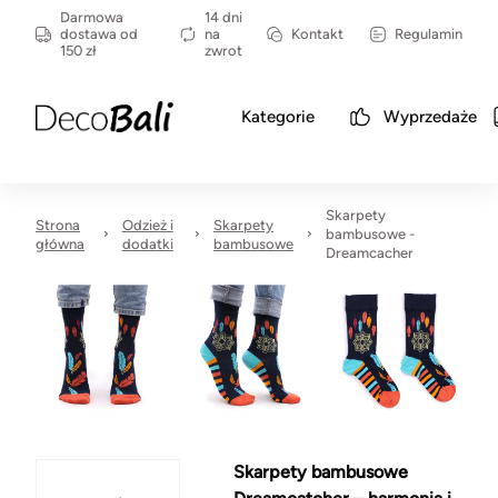
Darmowa
14 dni
dostawa od
na
Kontakt
Regulamin
150 zł
zwrot
Kategorie
Wyprzedaże
Skarpety
Strona
Odzież i
Skarpety
bambusowe -
główna
dodatki
bambusowe
Dreamcacher
Skarpety bambusowe