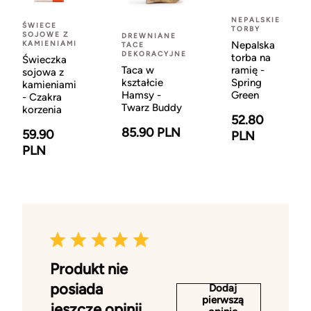
NEPALSKIE
ŚWIECE
TORBY
SOJOWE Z
DREWNIANE
KAMIENIAMI
Nepalska
TACE
DEKORACYJNE
torba na
Świeczka
Taca w
ramię -
sojowa z
kształcie
Spring
kamieniami
Hamsy -
Green
- Czakra
Twarz Buddy
korzenia
52.80
85.90 PLN
59.90
PLN
PLN
Produkt nie
posiada
Dodaj
pierwszą
jeszcze opinii