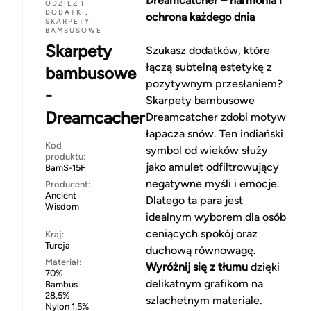
Dreamcatcher – harmonia i
ODZIEŻ I
DODATKI
,
ochrona każdego dnia
SKARPETY
BAMBUSOWE
Skarpety
Szukasz dodatków, które
łączą subtelną estetykę z
bambusowe
pozytywnym przesłaniem?
-
Skarpety bambusowe
Dreamcacher
Dreamcatcher zdobi motyw
łapacza snów. Ten indiański
Kod
symbol od wieków służy
produktu:
jako amulet odfiltrowujący
BamS-15F
negatywne myśli i emocje.
Producent:
Ancient
Dlatego ta para jest
Wisdom
idealnym wyborem dla osób
ceniących spokój oraz
Kraj:
Turcja
duchową równowagę.
Materiał:
Wyróżnij się z tłumu
dzięki
70%
delikatnym grafikom na
Bambus
28,5%
szlachetnym materiale.
Nylon 1,5%