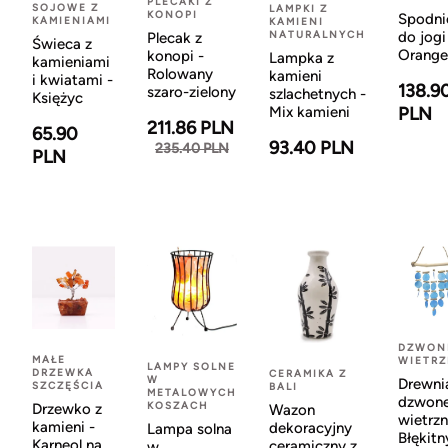
PLECAKI Z
SOJOWE Z
LAMPKI Z
KONOPI
Spodni
KAMIENIAMI
KAMIENI
NATURALNYCH
do jogi
Plecak z
Świeca z
Orange
konopi -
Lampka z
kamieniami
Rolowany
kamieni
i kwiatami -
138.9
szaro-zielony
szlachetnych -
Księżyc
Mix kamieni
PLN
211.86 PLN
65.90
93.40 PLN
235.40 PLN
PLN
DZWON
MAŁE
WIETR
LAMPY SOLNE
DRZEWKA
CERAMIKA Z
W
Drewni
SZCZĘŚCIA
BALI
METALOWYCH
dzwon
KOSZACH
Drzewko z
Wazon
wietrzn
kamieni -
dekoracyjny
Lampa solna
Błękitn
Karneol na
ceramiczny z
w