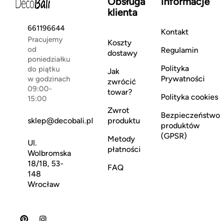
Obsługa
Informacje
klienta
661196644
Kontakt
Pracujemy
Koszty
od
Regulamin
dostawy
poniedziałku
Polityka
do piątku
Jak
Prywatności
w godzinach
zwrócić
09:00-
towar?
Polityka cookies
15:00
Zwrot
Bezpieczeństwo
sklep@decobali.pl
produktu
produktów
(GPSR)
Metody
Ul.
płatności
Wolbromska
18/1B, 53-
FAQ
148
Wrocław