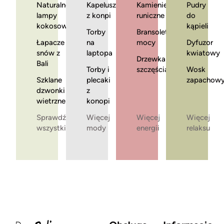
Naturalne
Kapelusze
Kamienie
Pudry
lampy
z konpi
runiczne
do
kokosowe
kąpieli
Torby
Bransoletki
Łapacze
na
mocy
Dyfuzor
snów z
laptopa
kwiatowy
Drzewka
Bali
Torby i
szczęścia
Wosk
Szklane
plecaki
zapachow
dzwonki
z
wietrzne
konopi
Sprawdź
Więcej
Więcej
Więcej
wszystkie
mody
energii
relaksu