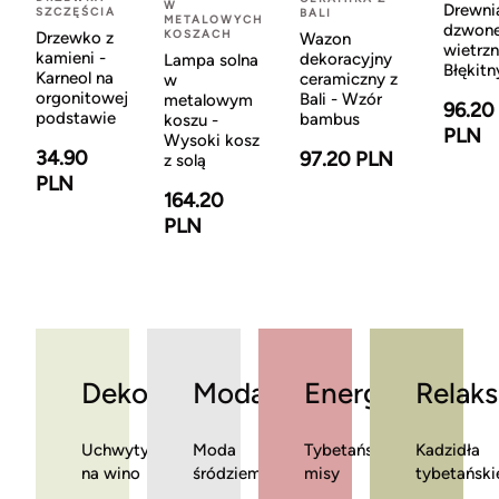
W
Drewni
SZCZĘŚCIA
BALI
METALOWYCH
dzwon
KOSZACH
Drzewko z
Wazon
wietrzn
kamieni -
dekoracyjny
Lampa solna
Błękitn
Karneol na
ceramiczny z
w
orgonitowej
Bali - Wzór
metalowym
96.20
podstawie
bambus
koszu -
PLN
Wysoki kosz
34.90
97.20 PLN
z solą
PLN
164.20
PLN
Dekoracje
Moda
Energia
Relaks
Uchwyty
Moda
Tybetańskie
Kadzidła
na wino
śródziemnomorska
misy
tybetański