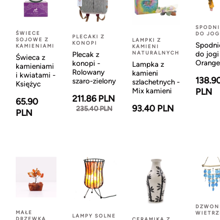
SPODNI
ŚWIECE
DO JOG
PLECAKI Z
SOJOWE Z
LAMPKI Z
KONOPI
Spodni
KAMIENIAMI
KAMIENI
NATURALNYCH
do jogi
Plecak z
Świeca z
Orange
konopi -
Lampka z
kamieniami
Rolowany
kamieni
i kwiatami -
138.9
szaro-zielony
szlachetnych -
Księżyc
Mix kamieni
PLN
211.86 PLN
65.90
93.40 PLN
235.40 PLN
PLN
DZWON
MAŁE
WIETR
LAMPY SOLNE
DRZEWKA
CERAMIKA Z