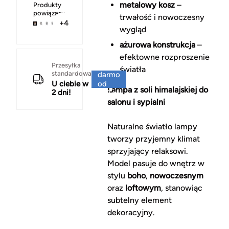
metalowy kosz
–
Produkty
powiązane
trwałość i nowoczesny
+4
wygląd
ażurowa konstrukcja
–
efektowne rozproszenie
Za
Przesyłka
światła
standardowa
darmo
U ciebie w
od
Lampa z soli himalajskiej do
2 dni!
150 zł
salonu i sypialni
Naturalne światło lampy
tworzy przyjemny klimat
sprzyjający relaksowi.
Model pasuje do wnętrz w
stylu
boho
,
nowoczesnym
oraz
loftowym
, stanowiąc
subtelny element
dekoracyjny.