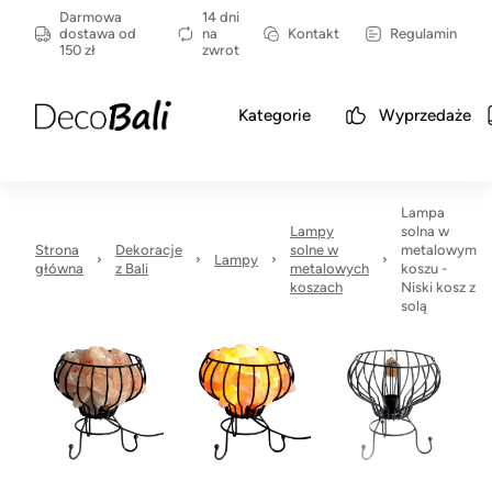
Darmowa
14 dni
dostawa od
na
Kontakt
Regulamin
150 zł
zwrot
Kategorie
Wyprzedaże
Lampa
Lampy
solna w
Strona
Dekoracje
solne w
metalowym
Lampy
główna
z Bali
metalowych
koszu -
koszach
Niski kosz z
solą