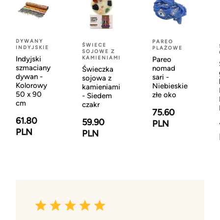
DYWANY
PAREO
ŚWIECE
INDYJSKIE
PLAŻOWE
SOJOWE Z
Indyjski
KAMIENIAMI
Pareo
szmaciany
nomad
Świeczka
dywan -
sari -
sojowa z
Kolorowy
Niebieskie
kamieniami
50 x 90
złe oko
- Siedem
cm
czakr
75.60
61.80
59.90
PLN
PLN
PLN