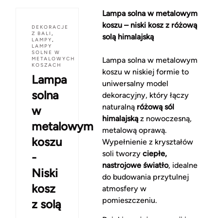
Lampa solna w metalowym
koszu – niski kosz z różową
DEKORACJE
Z BALI
,
solą himalajską
LAMPY
,
LAMPY
SOLNE W
METALOWYCH
Lampa solna w metalowym
KOSZACH
koszu w niskiej formie to
Lampa
uniwersalny model
solna
dekoracyjny, który łączy
naturalną
różową sól
w
himalajską
z nowoczesną,
metalowym
metalową oprawą.
koszu
Wypełnienie z kryształów
soli tworzy
ciepłe,
-
nastrojowe światło
, idealne
Niski
do budowania przytulnej
kosz
atmosfery w
pomieszczeniu.
z solą