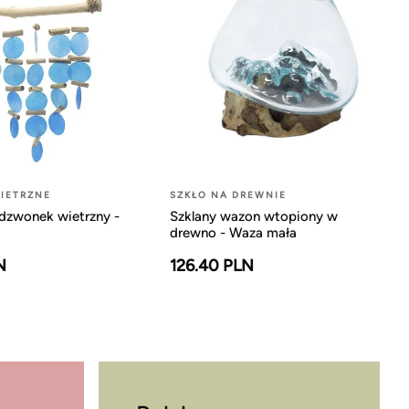
IETRZNE
SZKŁO NA DREWNIE
dzwonek wietrzny -
Szklany wazon wtopiony w
drewno - Waza mała
N
126.40 PLN