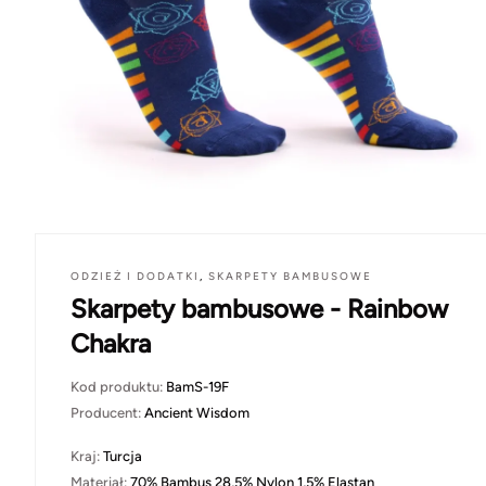
ODZIEŻ I DODATKI
,
SKARPETY BAMBUSOWE
Skarpety bambusowe - Rainbow
Chakra
Kod produktu:
BamS-19F
Producent:
Ancient Wisdom
Kraj:
Turcja
Materiał:
70% Bambus 28,5% Nylon 1,5% Elastan