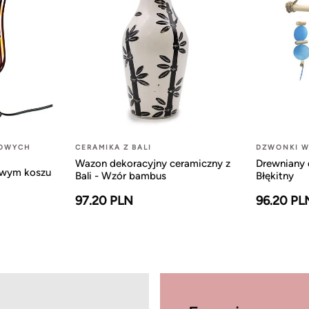
LOWYCH
CERAMIKA Z BALI
DZWONKI W
Wazon dekoracyjny ceramiczny z
Drewniany 
owym koszu
Bali - Wzór bambus
Błękitny
97.20 PLN
96.20 PL