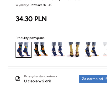
Wymiary:
Rozmiar: 36 - 40
34.30
PLN
Produkty powiązane
Przesyłka standardowa
Za darmo od 15
U ciebie w 2 dni!