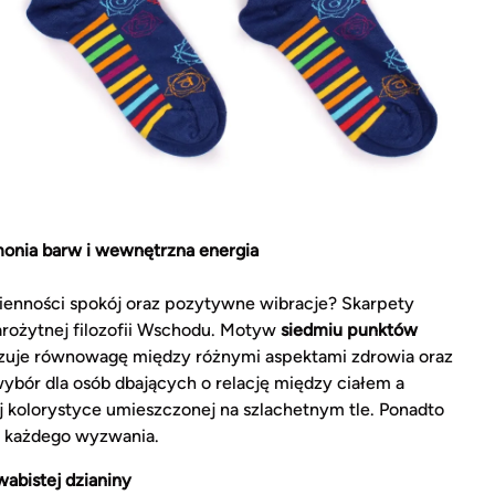
onia barw i wewnętrzna energia
ienności spokój oraz pozytywne wibracje? Skarpety
rożytnej filozofii Wschodu. Motyw
siedmiu punktów
izuje równowagę między różnymi aspektami zdrowia oraz
wybór dla osób dbających o relację między ciałem a
 kolorystyce umieszczonej na szlachetnym tle. Ponadto
s każdego wyzwania.
abistej dzianiny