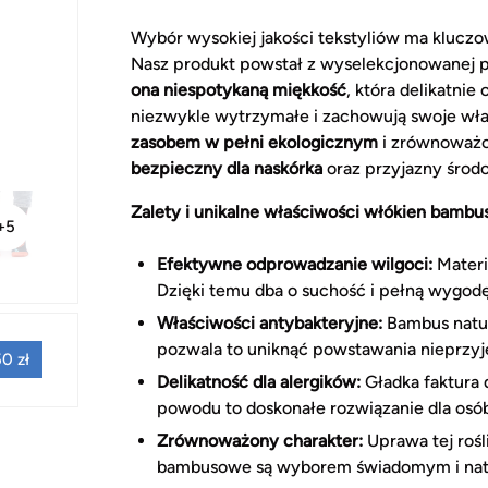
Wybór wysokiej jakości tekstyliów ma klucz
Nasz produkt powstał z wyselekcjonowanej 
ona niespotykaną miękkość
, która delikatnie
niezwykle wytrzymałe i zachowują swoje wła
zasobem w pełni ekologicznym
i zrównoważo
bezpieczny dla naskórka
oraz przyjazny środ
Zalety i unikalne właściwości włókien bambu
+5
Efektywne odprowadzanie wilgoci:
Materi
Dzięki temu dba o suchość i pełną wygodę
Właściwości antybakteryjne:
Bambus natur
pozwala to uniknąć powstawania nieprzy
0 zł
Delikatność dla alergików:
Gładka faktura 
powodu to doskonałe rozwiązanie dla osób
Zrównoważony charakter:
Uprawa tej rośl
bambusowe są wyborem świadomym i nat