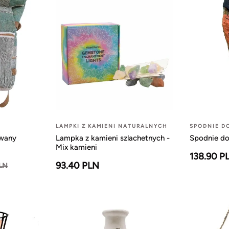
LAMPKI Z KAMIENI NATURALNYCH
SPODNIE D
owany
Lampka z kamieni szlachetnych -
Spodnie do
Mix kamieni
138.90 P
93.40 PLN
PLN