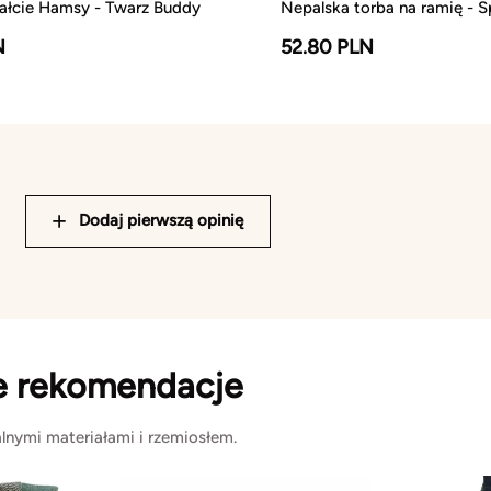
tałcie Hamsy - Twarz Buddy
Nepalska torba na ramię - S
N
52.80 PLN
Dodaj pierwszą opinię
e rekomendacje
lnymi materiałami i rzemiosłem.