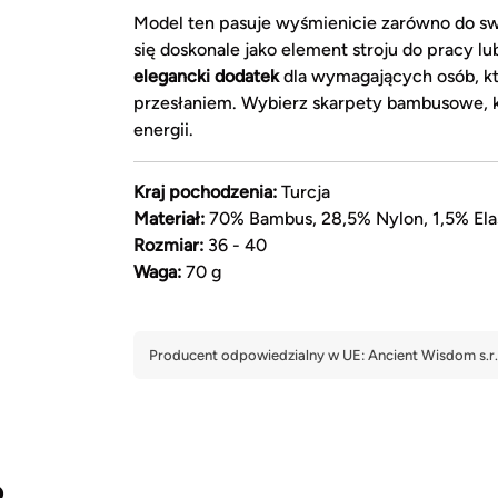
Model ten pasuje wyśmienicie zarówno do swo
się doskonale jako element stroju do pracy
elegancki dodatek
dla wymagających osób, któ
przesłaniem. Wybierz skarpety bambusowe, k
energii.
Kraj pochodzenia:
Turcja
Materiał:
70% Bambus, 28,5% Nylon, 1,5% Ela
Rozmiar:
36 - 40
Waga:
70 g