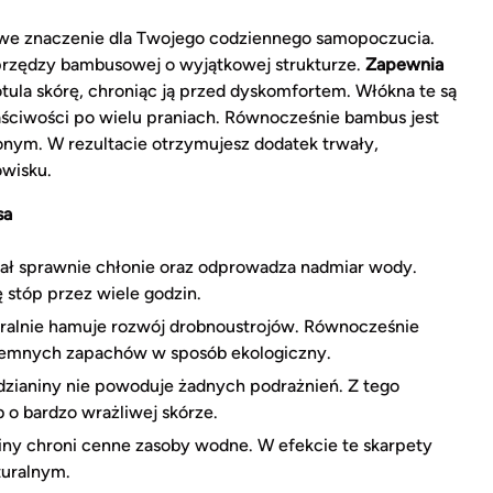
owe znaczenie dla Twojego codziennego samopoczucia.
przędzy bambusowej o wyjątkowej strukturze.
Zapewnia
 otula skórę, chroniąc ją przed dyskomfortem. Włókna te są
ściwości po wielu praniach. Równocześnie bambus jest
nym. W rezultacie otrzymujesz dodatek trwały,
owisku.
sa
ał sprawnie chłonie oraz odprowadza nadmiar wody.
 stóp przez wiele godzin.
alnie hamuje rozwój drobnoustrojów. Równocześnie
jemnych zapachów w sposób ekologiczny.
dzianiny nie powoduje żadnych podrażnień. Z tego
 o bardzo wrażliwej skórze.
iny chroni cenne zasoby wodne. W efekcie te skarpety
uralnym.