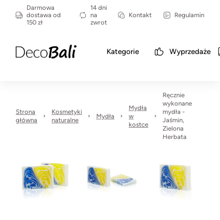
Darmowa
14 dni
dostawa od
na
Kontakt
Regulamin
150 zł
zwrot
Kategorie
Wyprzedaże
Ręcznie
wykonane
Mydła
Strona
Kosmetyki
mydła -
Mydła
w
główna
naturalne
Jaśmin,
kostce
Zielona
Herbata