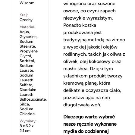
Wisdom
winogrona oraz suszone
owoce, co czyni zapach
Kraj:
niezwykle wyrazistym.
Czechy
Ponadto kostka
Materiał:
Aqua,
produkowana jest
Glycerine,
tradycyjną metodą na zimno
Sodium
Stearate,
z wysokiej jakości olejów
Propylene
roślinnych, takich jak oliwa z
Glycol,
Sorbitol,
oliwek, olej kokosowy oraz
Sodium
masło shea. Dzięki tym
Laurate,
Sodium
składnikom produkt tworzy
Laureth
kremową pianę, która
Sulfate,
Disoduim
delikatnie oczyszcza ciało,
Laureth
pozostawiając na nim
Sulfosuccinate,
Silica,
długotrwałą woń.
Sodium
Chloride,
Dlaczego warto wybrać
Wymiary:
nasze ręcznie wykonane
8 x 6,2 x
2,1 cm
mydła do codziennej