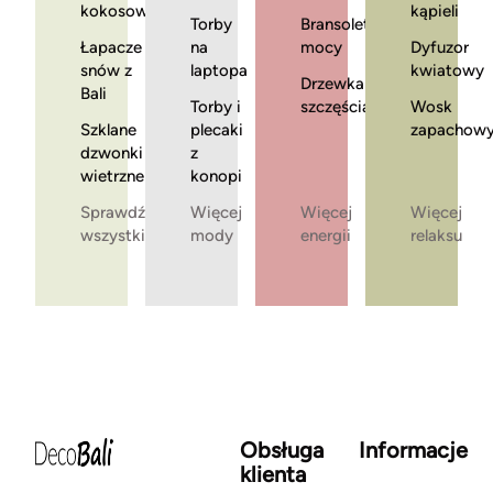
kokosowe
kąpieli
Torby
Bransoletki
Łapacze
na
mocy
Dyfuzor
snów z
laptopa
kwiatowy
Drzewka
Bali
Torby i
szczęścia
Wosk
Szklane
plecaki
zapachow
dzwonki
z
wietrzne
konopi
Sprawdź
Więcej
Więcej
Więcej
wszystkie
mody
energii
relaksu
Obsługa
Informacje
klienta