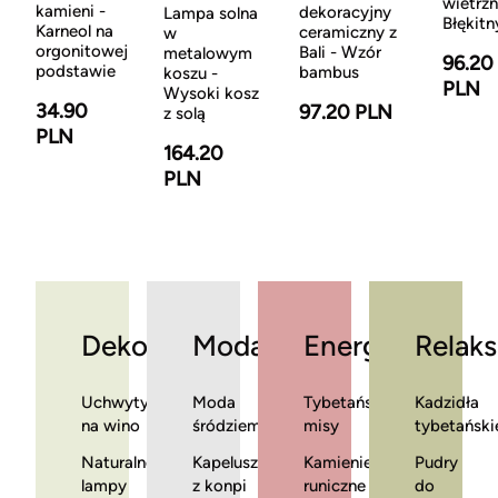
wietrzn
kamieni -
dekoracyjny
Lampa solna
Błękitn
Karneol na
ceramiczny z
w
orgonitowej
Bali - Wzór
metalowym
96.20
podstawie
bambus
koszu -
PLN
Wysoki kosz
34.90
97.20 PLN
z solą
PLN
164.20
PLN
Dekoracje
Moda
Energia
Relaks
Uchwyty
Moda
Tybetańskie
Kadzidła
na wino
śródziemnomorska
misy
tybetański
Naturalne
Kapelusze
Kamienie
Pudry
lampy
z konpi
runiczne
do