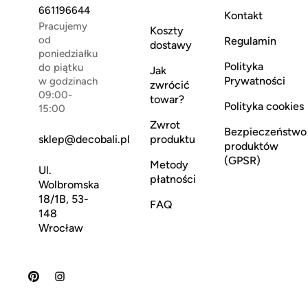
661196644
Kontakt
Pracujemy
Koszty
od
Regulamin
dostawy
poniedziałku
Polityka
do piątku
Jak
Prywatności
w godzinach
zwrócić
09:00-
towar?
Polityka cookies
15:00
Zwrot
Bezpieczeństwo
sklep@decobali.pl
produktu
produktów
(GPSR)
Metody
Ul.
płatności
Wolbromska
18/1B, 53-
FAQ
148
Wrocław