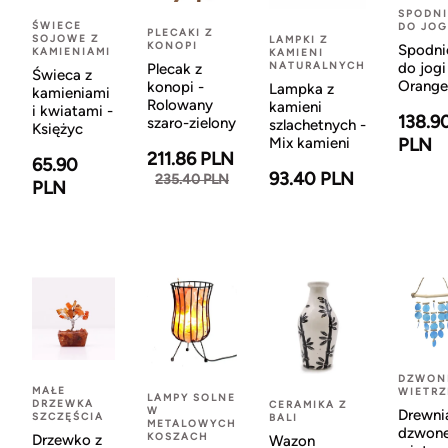
SPODNI
ŚWIECE
DO JOG
PLECAKI Z
SOJOWE Z
LAMPKI Z
KONOPI
Spodni
KAMIENIAMI
KAMIENI
NATURALNYCH
do jogi
Plecak z
Świeca z
Orange
konopi -
Lampka z
kamieniami
Rolowany
kamieni
i kwiatami -
138.9
szaro-zielony
szlachetnych -
Księżyc
Mix kamieni
PLN
211.86 PLN
65.90
93.40 PLN
235.40 PLN
PLN
DZWON
MAŁE
WIETR
LAMPY SOLNE
DRZEWKA
CERAMIKA Z
W
Drewni
SZCZĘŚCIA
BALI
METALOWYCH
dzwon
KOSZACH
Drzewko z
Wazon