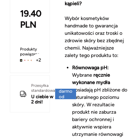
kąpieli?
19.40
Wybór kosmetyków
PLN
handmade to gwarancja
unikatowości oraz troski o
zdrowie skóry bez zbędnej
chemii. Najważniejsze
Produkty
powiązane
zalety tego produktu to:
+2
Równowaga pH:
Wybrane
ręcznie
wykonane mydła
Za
Przesyłka
posiadają pH zbliżone do
standardowa
darmo
U ciebie w
od
naturalnego poziomu
2 dni!
150 zł
skóry. W rezultacie
produkt nie zaburza
bariery ochronnej i
aktywnie wspiera
utrzymanie równowagi