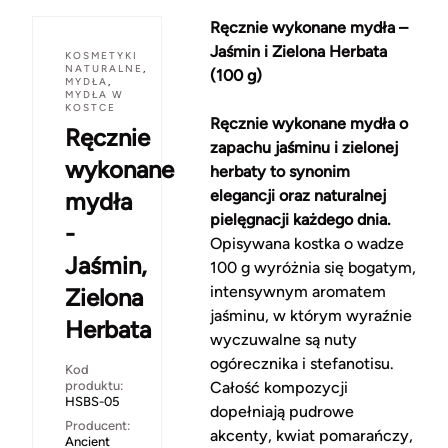
Ręcznie wykonane mydła –
Jaśmin i Zielona Herbata
KOSMETYKI
NATURALNE
,
(100 g)
MYDŁA
,
MYDŁA W
KOSTCE
Ręcznie wykonane mydła o
Ręcznie
zapachu jaśminu i zielonej
wykonane
herbaty to synonim
elegancji oraz naturalnej
mydła
pielęgnacji każdego dnia.
-
Opisywana kostka o wadze
Jaśmin,
100 g wyróżnia się bogatym,
intensywnym aromatem
Zielona
jaśminu, w którym wyraźnie
Herbata
wyczuwalne są nuty
ogórecznika i stefanotisu.
Kod
produktu:
Całość kompozycji
HSBS-05
dopełniają pudrowe
Producent:
akcenty, kwiat pomarańczy,
Ancient