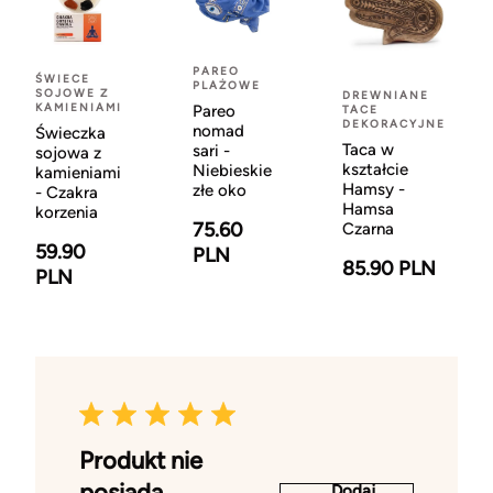
PAREO
ŚWIECE
PLAŻOWE
SOJOWE Z
DREWNIANE
KAMIENIAMI
Pareo
TACE
DEKORACYJNE
nomad
Świeczka
Taca w
sari -
sojowa z
kształcie
Niebieskie
kamieniami
Hamsy -
złe oko
- Czakra
Hamsa
korzenia
75.60
Czarna
59.90
PLN
85.90 PLN
PLN
Produkt nie
posiada
Dodaj