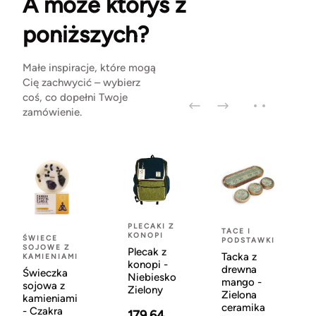
A może któryś z
poniższych?
Małe inspiracje, które mogą
Cię zachwycić – wybierz
coś, co dopełni Twoje
zamówienie.
PLECAKI Z
TACE I
KONOPI
ŚWIECE
PODSTAWKI
SOJOWE Z
Plecak z
Tacka z
KAMIENIAMI
konopi -
drewna
Świeczka
Niebiesko
mango -
sojowa z
Zielony
Zielona
kamieniami
ceramika
- Czakra
179.64