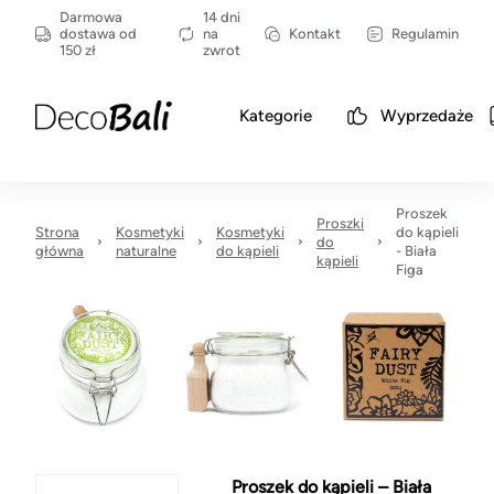
Darmowa
14 dni
dostawa od
na
Kontakt
Regulamin
150 zł
zwrot
Kategorie
Wyprzedaże
Proszek
Proszki
Strona
Kosmetyki
Kosmetyki
do kąpieli
do
główna
naturalne
do kąpieli
- Biała
kąpieli
Figa
Proszek do kąpieli – Biała