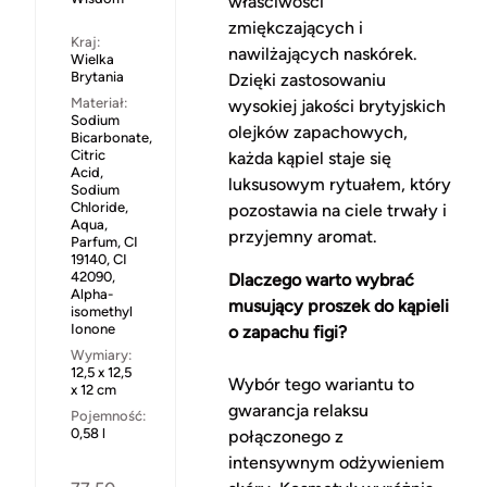
właściwości
zmiękczających i
Kraj:
nawilżających naskórek.
Wielka
Brytania
Dzięki zastosowaniu
Materiał:
wysokiej jakości brytyjskich
Sodium
olejków zapachowych,
Bicarbonate,
Citric
każda kąpiel staje się
Acid,
luksusowym rytuałem, który
Sodium
Chloride,
pozostawia na ciele trwały i
Aqua,
przyjemny aromat.
Parfum, CI
19140, CI
42090,
Dlaczego warto wybrać
Alpha-
musujący proszek do kąpieli
isomethyl
Ionone
o zapachu figi?
Wymiary:
12,5 x 12,5
Wybór tego wariantu to
x 12 cm
gwarancja relaksu
Pojemność:
0,58 l
połączonego z
intensywnym odżywieniem