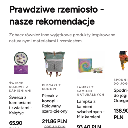
Prawdziwe rzemiosło -
nasze rekomendacje
Zobacz również inne wyjątkowe produkty inspirowane
naturalnymi materiałami i rzemiosłem.
SPODNI
ŚWIECE
DO JOG
PLECAKI Z
SOJOWE Z
LAMPKI Z
KONOPI
Spodni
KAMIENIAMI
KAMIENI
NATURALNYCH
do jogi
Plecak z
Świeca z
Orange
konopi -
Lampka z
kamieniami
Rolowany
kamieni
i kwiatami -
138.9
szaro-zielony
szlachetnych -
Księżyc
Mix kamieni
PLN
211.86 PLN
65.90
93.40 PLN
235.40 PLN