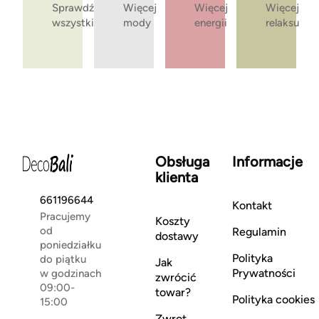
Sprawdź
Więcej
Więcej
Więcej
wszystkie
mody
energii
relaksu
Obsługa
Informacje
klienta
661196644
Kontakt
Pracujemy
Koszty
od
Regulamin
dostawy
poniedziałku
Polityka
do piątku
Jak
Prywatności
w godzinach
zwrócić
09:00-
towar?
Polityka cookies
15:00
Zwrot