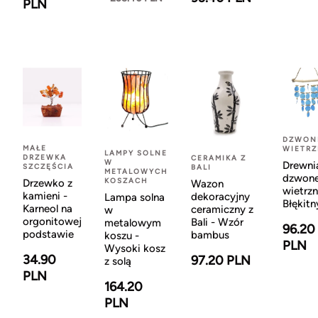
PLN
DZWON
MAŁE
WIETR
LAMPY SOLNE
DRZEWKA
CERAMIKA Z
W
Drewni
SZCZĘŚCIA
BALI
METALOWYCH
dzwon
KOSZACH
Drzewko z
Wazon
wietrzn
kamieni -
dekoracyjny
Lampa solna
Błękitn
Karneol na
ceramiczny z
w
orgonitowej
Bali - Wzór
metalowym
96.20
podstawie
bambus
koszu -
PLN
Wysoki kosz
34.90
97.20 PLN
z solą
PLN
164.20
PLN