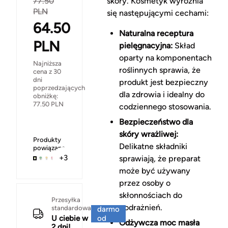
77.50
skóry. Kosmetyk wyróżnia
PLN
się następującymi cechami:
64.50
Naturalna receptura
PLN
pielęgnacyjna:
Skład
oparty na komponentach
Najniższa
roślinnych sprawia, że
cena z 30
dni
produkt jest bezpieczny
poprzedzających
dla zdrowia i idealny do
obniżkę:
77.50
PLN
codziennego stosowania.
Bezpieczeństwo dla
skóry wrażliwej:
Produkty
Delikatne składniki
powiązane
+3
sprawiają, że preparat
może być używany
przez osoby o
skłonnościach do
Za
Przesyłka
podrażnień.
standardowa
darmo
U ciebie w
od
Odżywcza moc masła
2 dni!
150 zł