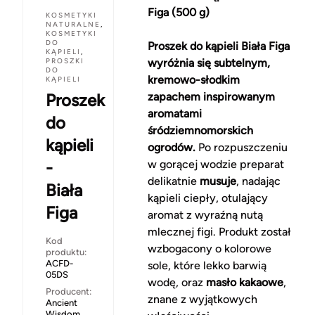
Figa (500 g)
KOSMETYKI
NATURALNE
,
KOSMETYKI
DO
Proszek do kąpieli Biała Figa
KĄPIELI
,
PROSZKI
wyróżnia się subtelnym,
DO
kremowo-słodkim
KĄPIELI
Proszek
zapachem inspirowanym
aromatami
do
śródziemnomorskich
kąpieli
ogrodów.
Po rozpuszczeniu
-
w gorącej wodzie preparat
delikatnie
musuje
, nadając
Biała
kąpieli ciepły, otulający
Figa
aromat z wyraźną nutą
mlecznej figi. Produkt został
Kod
wzbogacony o kolorowe
produktu:
ACFD-
sole, które lekko barwią
05DS
wodę, oraz
masło kakaowe
,
Producent:
znane z wyjątkowych
Ancient
Wisdom