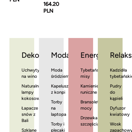
164.20
PLN
Dekoracje
Moda
Energia
Relaks
Uchwyty
Moda
Tybetańskie
Kadzidła
na wino
śródziemnomorska
misy
tybetański
Naturalne
Kapelusze
Kamienie
Pudry
lampy
z konpi
runiczne
do
kokosowe
kąpieli
Torby
Bransoletki
Łapacze
na
mocy
Dyfuzor
snów z
laptopa
kwiatowy
Drzewka
Bali
Torby i
szczęścia
Wosk
Szklane
plecaki
zapachow