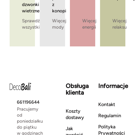
dzwonki
z
wietrzne
konopi
Sprawdź
Więcej
Więcej
Więcej
wszystkie
mody
energii
relaksu
Obsługa
Informacje
klienta
661196644
Kontakt
Pracujemy
Koszty
od
Regulamin
dostawy
poniedziałku
Polityka
do piątku
Jak
Prywatności
w godzinach
zwrócić