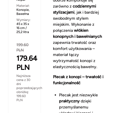
dobrze komponuje się
Materiał:
zarówno z
codziennymi
Konopie,
stylizacjami
, jak i bardziej
Bawełna
swobodnym stylem
Wymiary:
45 x 35 x
miejskim. Wykonanie z
16 cm /
połączenia
włókien
25,2 litra
konopnych i bawełnianych
zapewnia trwałość oraz
199.60
komfort użytkowania –
PLN
materiał łączy
179.64
wytrzymałość konopi z
PLN
elastycznością bawełny.
Najniższa
Plecak z konopi – trwałość i
cena z 30
funkcjonalność
dni
poprzedzających
obniżkę:
Plecak jest niezwykle
199.60
PLN
praktyczny
dzięki
przemyślanemu