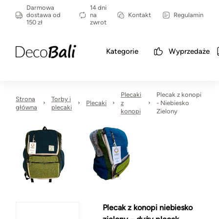
Darmowa
14 dni
dostawa od
na
Kontakt
Regulamin
150 zł
zwrot
Kategorie
Wyprzedaże
Plecaki
Plecak z konopi
Strona
Torby i
Plecaki
z
- Niebiesko
główna
plecaki
konopi
Zielony
Plecak z konopi niebiesko