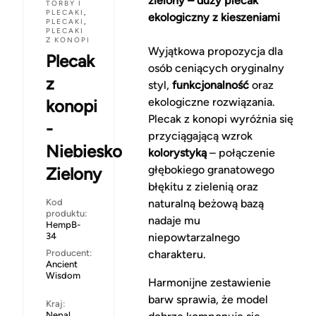
zielony – duży plecak
TORBY I
PLECAKI
,
ekologiczny z kieszeniami
PLECAKI
,
PLECAKI
Z KONOPI
Wyjątkowa propozycja dla
Plecak
osób ceniących oryginalny
z
styl,
funkcjonalność
oraz
ekologiczne rozwiązania.
konopi
Plecak z konopi wyróżnia się
-
przyciągającą wzrok
Niebiesko
kolorystyką
– połączenie
głębokiego granatowego
Zielony
błękitu z zielenią oraz
Kod
naturalną beżową bazą
produktu:
nadaje mu
HempB-
34
niepowtarzalnego
Producent:
charakteru.
Ancient
Wisdom
Harmonijne zestawienie
barw sprawia, że model
Kraj:
Nepal