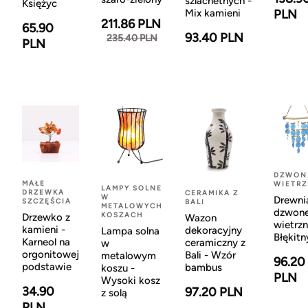
szlachetnych -
Księżyc
Mix kamieni
PLN
211.86 PLN
65.90
93.40 PLN
235.40 PLN
PLN
DZWON
MAŁE
WIETR
LAMPY SOLNE
DRZEWKA
CERAMIKA Z
W
Drewni
SZCZĘŚCIA
BALI
METALOWYCH
dzwon
KOSZACH
Drzewko z
Wazon
wietrzn
kamieni -
dekoracyjny
Lampa solna
Błękitn
Karneol na
ceramiczny z
w
orgonitowej
Bali - Wzór
metalowym
96.20
podstawie
bambus
koszu -
PLN
Wysoki kosz
34.90
97.20 PLN
z solą
PLN