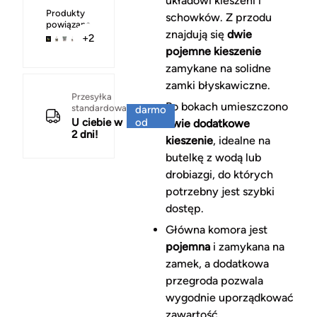
układowi kieszeni i
Produkty
schowków. Z przodu
powiązane
znajdują się
dwie
+2
pojemne kieszenie
zamykane na solidne
zamki błyskawiczne.
Za
Przesyłka
Po bokach umieszczono
standardowa
darmo
U ciebie w
od
dwie dodatkowe
2 dni!
150 zł
kieszenie
, idealne na
butelkę z wodą lub
drobiazgi, do których
potrzebny jest szybki
dostęp.
Główna komora jest
pojemna
i zamykana na
zamek, a dodatkowa
przegroda pozwala
wygodnie uporządkować
zawartość.