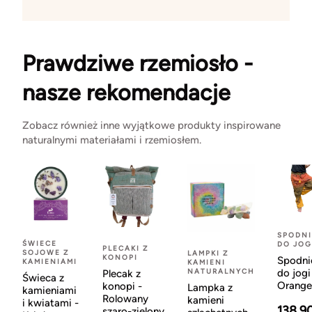
Prawdziwe rzemiosło -
nasze rekomendacje
Zobacz również inne wyjątkowe produkty inspirowane
naturalnymi materiałami i rzemiosłem.
SPODNI
ŚWIECE
DO JOG
PLECAKI Z
SOJOWE Z
LAMPKI Z
KONOPI
Spodni
KAMIENIAMI
KAMIENI
NATURALNYCH
do jogi
Plecak z
Świeca z
Orange
konopi -
Lampka z
kamieniami
Rolowany
kamieni
i kwiatami -
138.9
szaro-zielony