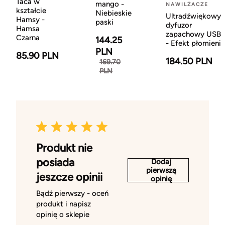
Taca w
mango -
NAWILŻACZE
kształcie
Niebieskie
Ultradźwiękowy
Hamsy -
paski
dyfuzor
Hamsa
zapachowy USB
Czarna
144.25
- Efekt płomieni
PLN
85.90 PLN
184.50 PLN
169.70
PLN
Produkt nie
posiada
Dodaj
pierwszą
jeszcze opinii
opinię
Bądź pierwszy - oceń
produkt i napisz
opinię o sklepie