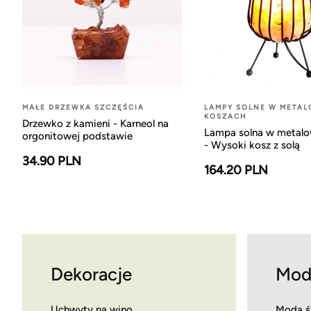
MAŁE DRZEWKA SZCZĘŚCIA
LAMPY SOLNE W META
KOSZACH
Drzewko z kamieni - Karneol na
Lampa solna w metal
orgonitowej podstawie
- Wysoki kosz z solą
34.90 PLN
164.20 PLN
Dekoracje
Mod
Uchwyty na wino
Moda ś