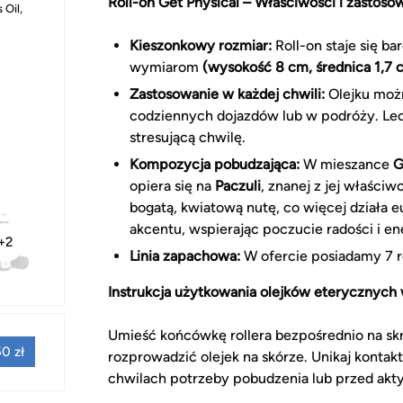
Roll-on Get Physical – Właściwości i zastoso
 Oil,
Kieszonkowy rozmiar:
Roll-on staje się ba
wymiarom
(wysokość 8 cm, średnica 1,7 
Zastosowanie w każdej chwili:
Olejku możn
codziennych dojazdów lub w podróży. Lec
stresującą chwilę.
Kompozycja pobudzająca:
W mieszance
G
opiera się na
Paczuli
, znanej z jej właści
bogatą, kwiatową nutę, co więcej działa 
akcentu, wspierając poczucie radości i ene
+2
Linia zapachowa:
W ofercie posiadamy 7 r
Instrukcja użytkowania olejków eterycznych 
Umieść końcówkę rollera bezpośrednio na sk
0 zł
rozprowadzić olejek na skórze. Unikaj kontakt
chwilach potrzeby pobudzenia lub przed akt