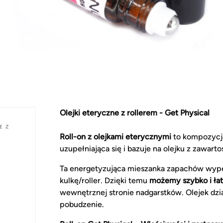
Olejki eteryczne z rollerem - Get Physical
E Z
Roll-on z olejkami eterycznymi
to kompozycja
uzupełniająca się i bazuje na olejku z zawart
Ta energetyzująca mieszanka zapachów wype
kulkę/roller. Dzięki temu
możemy szybko i łat
wewnętrznej stronie nadgarstków. Olejek dz
pobudzenie.