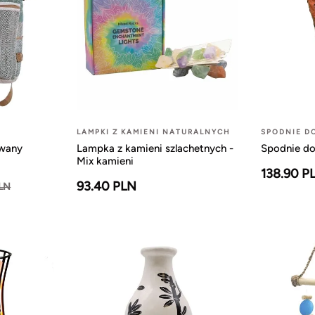
LAMPKI Z KAMIENI NATURALNYCH
SPODNIE D
owany
Lampka z kamieni szlachetnych -
Spodnie do
Mix kamieni
138.90 P
93.40 PLN
PLN