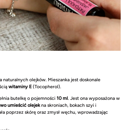
 naturalnych olejków. Mieszanka jest doskonale
ością
witaminy E
(Tocopherol).
łnia butelkę o pojemności
10 ml
. Jest ona wyposażona w
wo umieścić olejek
na skroniach, bokach szyi i
iała poprzez skórę oraz zmysł węchu, wprowadzając