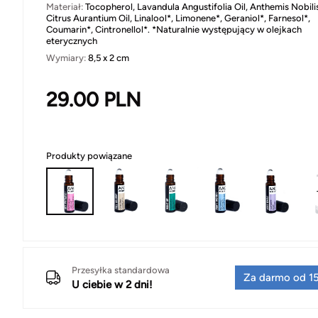
Materiał:
Tocopherol, Lavandula Angustifolia Oil, Anthemis Nobilis
Citrus Aurantium Oil, Linalool*, Limonene*, Geraniol*, Farnesol*,
Coumarin*, Cintronellol*. *Naturalnie występujący w olejkach
eterycznych
Wymiary:
8,5 x 2 cm
29.00
PLN
Produkty powiązane
Przesyłka standardowa
Za darmo od 15
U ciebie w 2 dni!