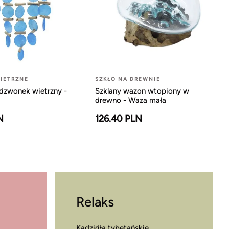
IETRZNE
SZKŁO NA DREWNIE
dzwonek wietrzny -
Szklany wazon wtopiony w
drewno - Waza mała
N
126.40 PLN
Relaks
Kadzidła tybetańskie