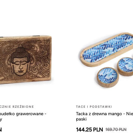
CZNIE RZEŹBIONE
TACE I PODSTAWKI
pudełko grawerowane -
Tacka z drewna mango - Nie
y
paski
N
144.25 PLN
169.70 PLN