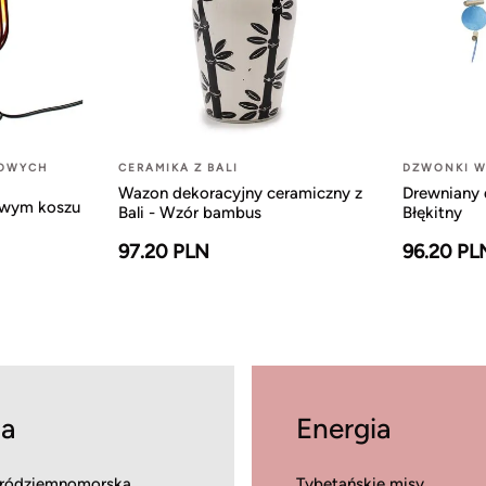
LOWYCH
CERAMIKA Z BALI
DZWONKI W
Wazon dekoracyjny ceramiczny z
Drewniany 
owym koszu
Bali - Wzór bambus
Błękitny
97.20 PLN
96.20 PL
a
Energia
ródziemnomorska
Tybetańskie misy