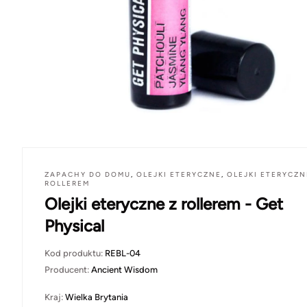
ZAPACHY DO DOMU
,
OLEJKI ETERYCZNE
,
OLEJKI ETERYCZN
ROLLEREM
Olejki eteryczne z rollerem - Get
Physical
Kod produktu:
REBL-04
Producent:
Ancient Wisdom
Kraj:
Wielka Brytania