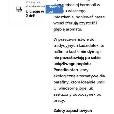
Za
Przesyłka
stan głębokiej harmonii w
standardowa
darmo
zaciszu własnego
U ciebie w
od
2 dni!
150 zł
mieszkania, ponieważ nasze
woski oferują czystość i
głębię aromatu.
W przeciwieństwie do
tradycyjnych kadzidełek, te
roślinne kostki
nie dymią i
nie pozostawiają po sobie
uciążliwego popiołu
.
Ponadto
oferujemy
ekologiczną alternatywę dla
parafiny, która idealnie umili
Ci wieczorną jogę lub
zasłużony odpoczynek po
pracy.
Zalety zapachowych