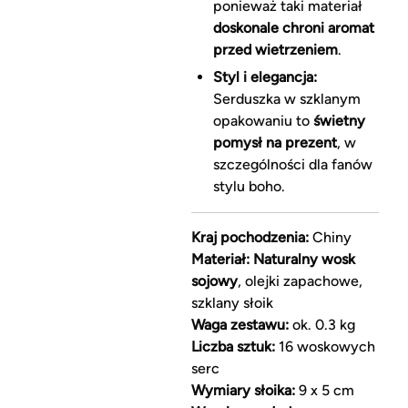
ponieważ taki materiał
doskonale chroni aromat
przed wietrzeniem
.
Styl i elegancja:
Serduszka w szklanym
opakowaniu to
świetny
pomysł na prezent
, w
szczególności dla fanów
stylu boho.
Kraj pochodzenia:
Chiny
Materiał:
Naturalny wosk
sojowy
, olejki zapachowe,
szklany słoik
Waga zestawu:
ok. 0.3 kg
Liczba sztuk:
16 woskowych
serc
Wymiary słoika:
9 x 5 cm