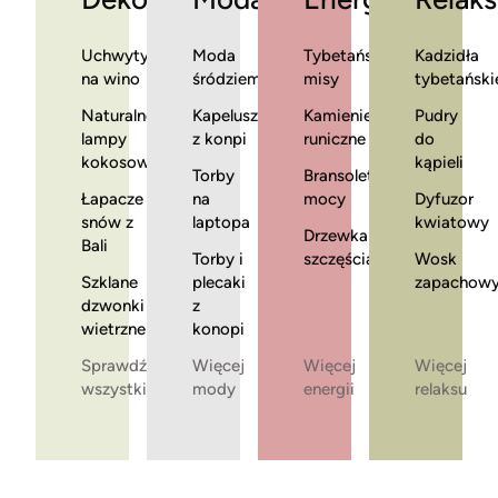
Uchwyty
Moda
Tybetańskie
Kadzidła
na wino
śródziemnomorska
misy
tybetański
Naturalne
Kapelusze
Kamienie
Pudry
lampy
z konpi
runiczne
do
kokosowe
kąpieli
Torby
Bransoletki
Łapacze
na
mocy
Dyfuzor
snów z
laptopa
kwiatowy
Drzewka
Bali
Torby i
szczęścia
Wosk
Szklane
plecaki
zapachow
dzwonki
z
wietrzne
konopi
Sprawdź
Więcej
Więcej
Więcej
wszystkie
mody
energii
relaksu