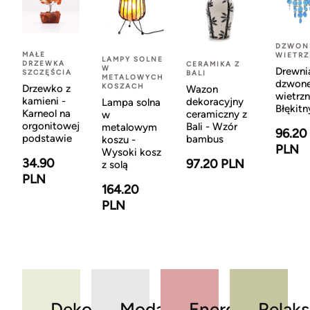
DZWON
MAŁE
WIETR
LAMPY SOLNE
DRZEWKA
CERAMIKA Z
W
Drewni
SZCZĘŚCIA
BALI
METALOWYCH
dzwon
KOSZACH
Drzewko z
Wazon
wietrzn
kamieni -
dekoracyjny
Lampa solna
Błękitn
Karneol na
ceramiczny z
w
orgonitowej
Bali - Wzór
metalowym
96.20
podstawie
bambus
koszu -
PLN
Wysoki kosz
34.90
97.20 PLN
z solą
PLN
164.20
PLN
Dekoracje
Moda
Energia
Relaks