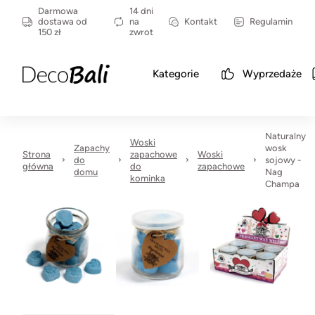
Darmowa
14 dni
dostawa od
na
Kontakt
Regulamin
150 zł
zwrot
Kategorie
Wyprzedaże
Naturalny
Woski
Zapachy
wosk
Strona
zapachowe
Woski
do
sojowy -
główna
do
zapachowe
domu
Nag
kominka
Champa