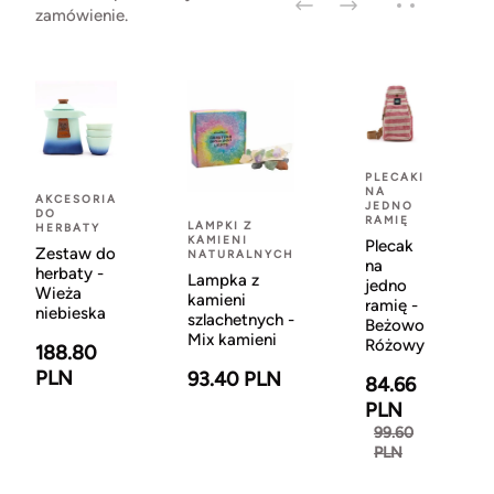
zamówienie.
PLECAKI
NA
AKCESORIA
JEDNO
DO
RAMIĘ
LAMPKI Z
HERBATY
KAMIENI
Plecak
Zestaw do
NATURALNYCH
na
herbaty -
Lampka z
jedno
Wieża
kamieni
ramię -
niebieska
szlachetnych -
Beżowo
Mix kamieni
Różowy
188.80
PLN
93.40 PLN
84.66
PLN
99.60
PLN