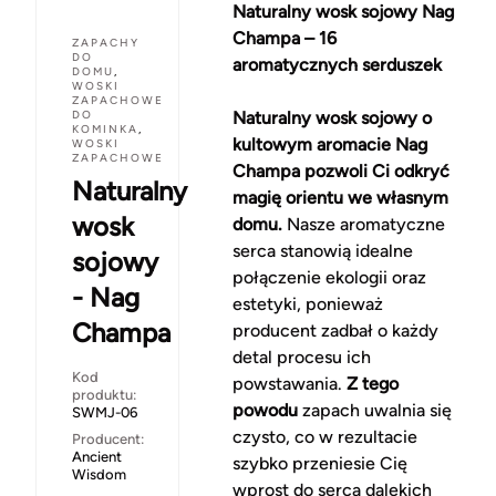
Naturalny wosk sojowy Nag
Champa – 16
ZAPACHY
DO
aromatycznych serduszek
DOMU
,
WOSKI
ZAPACHOWE
DO
Naturalny wosk sojowy o
KOMINKA
,
kultowym aromacie Nag
WOSKI
ZAPACHOWE
Champa pozwoli Ci odkryć
Naturalny
magię orientu we własnym
wosk
domu.
Nasze aromatyczne
serca stanowią idealne
sojowy
połączenie ekologii oraz
- Nag
estetyki, ponieważ
Champa
producent zadbał o każdy
detal procesu ich
Kod
powstawania.
Z tego
produktu:
powodu
zapach uwalnia się
SWMJ-06
czysto, co w rezultacie
Producent:
Ancient
szybko przeniesie Cię
Wisdom
wprost do serca dalekich