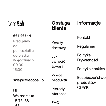
Obsługa
Informacje
klienta
661196644
Kontakt
Pracujemy
Koszty
od
Regulamin
dostawy
poniedziałku
Polityka
do piątku
Jak
Prywatności
w godzinach
zwrócić
09:00-
towar?
Polityka cookies
15:00
Zwrot
Bezpieczeństwo
sklep@decobali.pl
produktu
produktów
(GPSR)
Metody
Ul.
płatności
Wolbromska
18/1B, 53-
FAQ
148