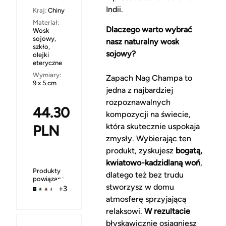
Indii.
Kraj:
Chiny
Materiał:
Dlaczego warto wybrać
Wosk
sojowy,
nasz naturalny wosk
szkło,
sojowy?
olejki
eteryczne
Wymiary:
Zapach Nag Champa to
9 x 5 cm
jedna z najbardziej
rozpoznawalnych
44.30
kompozycji na świecie,
która skutecznie uspokaja
PLN
zmysły. Wybierając ten
produkt, zyskujesz
bogatą,
kwiatowo-kadzidlaną woń
,
Produkty
dlatego też bez trudu
powiązane
stworzysz w domu
+3
atmosferę sprzyjającą
relaksowi.
W rezultacie
błyskawicznie osiągniesz