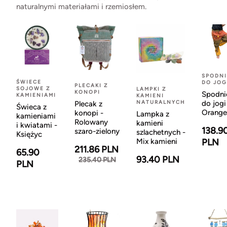
naturalnymi materiałami i rzemiosłem.
SPODNI
ŚWIECE
DO JOG
PLECAKI Z
SOJOWE Z
LAMPKI Z
KONOPI
Spodni
KAMIENIAMI
KAMIENI
NATURALNYCH
do jogi
Plecak z
Świeca z
Orange
konopi -
Lampka z
kamieniami
Rolowany
kamieni
i kwiatami -
138.9
szaro-zielony
szlachetnych -
Księżyc
Mix kamieni
PLN
211.86 PLN
65.90
93.40 PLN
235.40 PLN
PLN