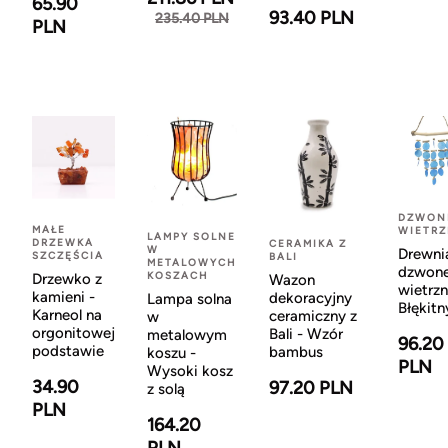
65.90
93.40 PLN
235.40 PLN
PLN
DZWON
MAŁE
WIETR
LAMPY SOLNE
DRZEWKA
CERAMIKA Z
W
Drewni
SZCZĘŚCIA
BALI
METALOWYCH
dzwon
KOSZACH
Drzewko z
Wazon
wietrzn
kamieni -
dekoracyjny
Lampa solna
Błękitn
Karneol na
ceramiczny z
w
orgonitowej
Bali - Wzór
metalowym
96.20
podstawie
bambus
koszu -
PLN
Wysoki kosz
34.90
97.20 PLN
z solą
PLN
164.20
PLN