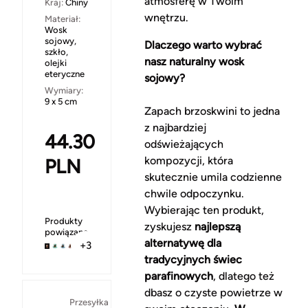
atmosferę w Twoim
Kraj:
Chiny
wnętrzu.
Materiał:
Wosk
sojowy,
Dlaczego warto wybrać
szkło,
nasz naturalny wosk
olejki
eteryczne
sojowy?
Wymiary:
9 x 5 cm
Zapach brzoskwini to jedna
z najbardziej
44.30
odświeżających
kompozycji, która
PLN
skutecznie umila codzienne
chwile odpoczynku.
Wybierając ten produkt,
Produkty
zyskujesz
najlepszą
powiązane
alternatywę dla
+3
tradycyjnych świec
parafinowych
, dlatego też
dbasz o czyste powietrze w
Za
Przesyłka