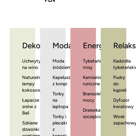
Dekoracje
Moda
Energia
Relaks
Uchwyty
Moda
Tybetańskie
Kadzidła
na wino
śródziemnomorska
misy
tybetański
Naturalne
Kapelusze
Kamienie
Pudry
lampy
z konpi
runiczne
do
kokosowe
kąpieli
Torby
Bransoletki
Łapacze
na
mocy
Dyfuzor
snów z
laptopa
kwiatowy
Drzewka
Bali
Torby i
szczęścia
Wosk
Szklane
plecaki
zapachow
dzwonki
z
wietrzne
konopi