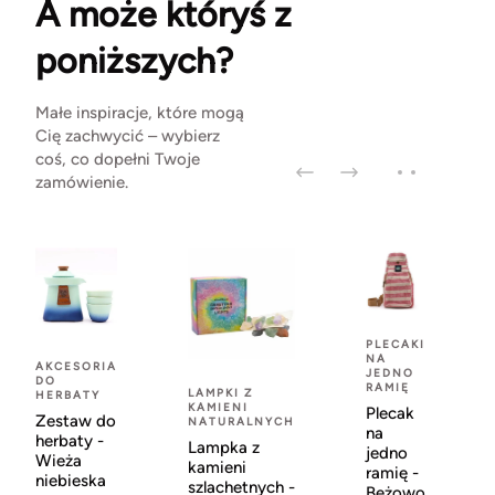
A może któryś z
poniższych?
Małe inspiracje, które mogą
Cię zachwycić – wybierz
coś, co dopełni Twoje
zamówienie.
PLECAKI
NA
AKCESORIA
JEDNO
DO
RAMIĘ
LAMPKI Z
HERBATY
KAMIENI
Plecak
Zestaw do
NATURALNYCH
na
herbaty -
Lampka z
jedno
Wieża
kamieni
ramię -
niebieska
szlachetnych -
Beżowo