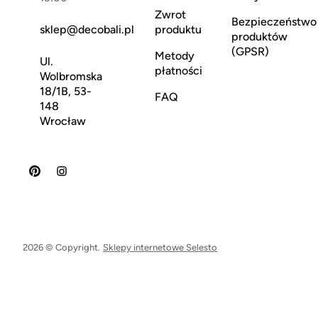
Zwrot
Bezpieczeństwo
sklep@decobali.pl
produktu
produktów
(GPSR)
Metody
Ul.
płatności
Wolbromska
18/1B, 53-
FAQ
148
Wrocław
2026 © Copyright.
Sklepy internetowe Selesto