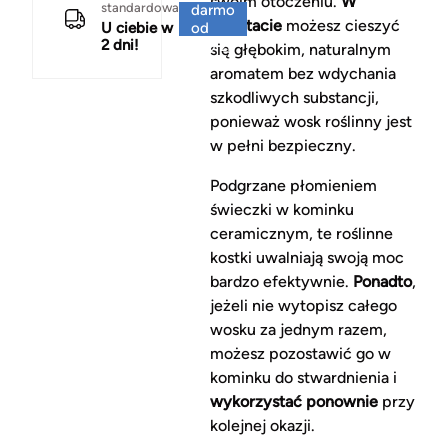
swoim otoczeniu.
W
standardowa
darmo
rezultacie
możesz cieszyć
U ciebie w
od
2 dni!
150 zł
się głębokim, naturalnym
aromatem bez wdychania
szkodliwych substancji,
ponieważ wosk roślinny jest
w pełni bezpieczny.
Podgrzane płomieniem
świeczki w kominku
ceramicznym, te roślinne
kostki uwalniają swoją moc
bardzo efektywnie.
Ponadto
,
jeżeli nie wytopisz całego
wosku za jednym razem,
możesz pozostawić go w
kominku do stwardnienia i
wykorzystać ponownie
przy
kolejnej okazji.