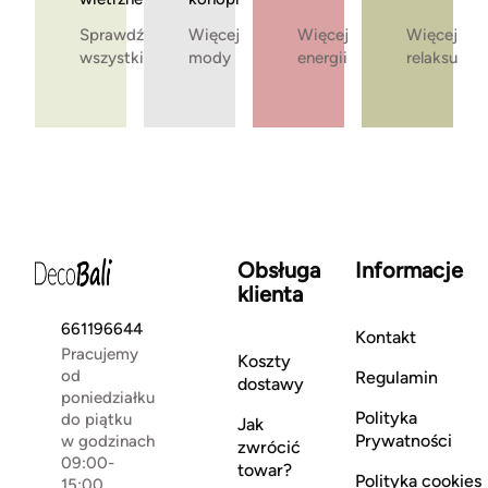
Sprawdź
Więcej
Więcej
Więcej
wszystkie
mody
energii
relaksu
Obsługa
Informacje
klienta
661196644
Kontakt
Pracujemy
Koszty
od
Regulamin
dostawy
poniedziałku
Polityka
do piątku
Jak
Prywatności
w godzinach
zwrócić
09:00-
towar?
Polityka cookies
15:00