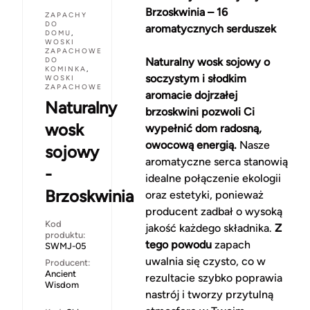
Brzoskwinia – 16
ZAPACHY
DO
aromatycznych serduszek
DOMU
,
WOSKI
ZAPACHOWE
DO
Naturalny wosk sojowy o
KOMINKA
,
soczystym i słodkim
WOSKI
ZAPACHOWE
aromacie dojrzałej
Naturalny
brzoskwini pozwoli Ci
wosk
wypełnić dom radosną,
owocową energią.
Nasze
sojowy
aromatyczne serca stanowią
-
idealne połączenie ekologii
Brzoskwinia
oraz estetyki, ponieważ
producent zadbał o wysoką
Kod
jakość każdego składnika.
Z
produktu:
tego powodu
zapach
SWMJ-05
uwalnia się czysto, co w
Producent:
Ancient
rezultacie szybko poprawia
Wisdom
nastrój i tworzy przytulną