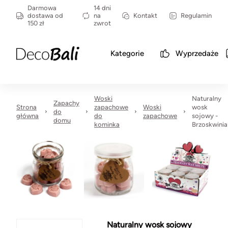
Darmowa
14 dni
dostawa od
na
Kontakt
Regulamin
150 zł
zwrot
Kategorie
Wyprzedaże
Woski
Naturalny
Zapachy
Strona
zapachowe
Woski
wosk
do
główna
do
zapachowe
sojowy -
domu
kominka
Brzoskwinia
Naturalny wosk sojowy