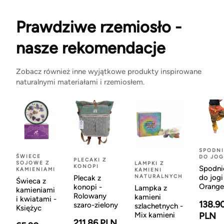
Prawdziwe rzemiosło -
nasze rekomendacje
Zobacz również inne wyjątkowe produkty inspirowane
naturalnymi materiałami i rzemiosłem.
SPODNI
ŚWIECE
DO JOG
PLECAKI Z
SOJOWE Z
LAMPKI Z
KONOPI
Spodni
KAMIENIAMI
KAMIENI
NATURALNYCH
do jogi
Plecak z
Świeca z
Orange
konopi -
Lampka z
kamieniami
Rolowany
kamieni
i kwiatami -
138.9
szaro-zielony
szlachetnych -
Księżyc
Mix kamieni
PLN
211.86 PLN