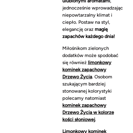
ulubionymi aromatami
,
jednocześnie wprowadzając
niepowtarzalny klimat i
ciepło. Postaw na styl,
elegancję oraz
magię
zapachów każdego dnia!
Miłośnikom zielonych
dodatków może spodobać
się również
limonkowy
kominek zapachowy
Drzewo Życia
. Osobom
szukającym bardziej
stonowanej kolorystyki
polecamy natomiast
kominek zapachowy
Drzewo Życia w kolorze
kości słoniowej
.
Limonkowy kominek