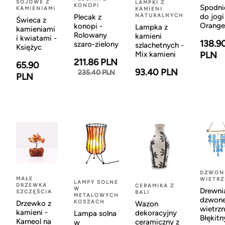
SOJOWE Z
LAMPKI Z
KONOPI
Spodni
KAMIENIAMI
KAMIENI
NATURALNYCH
do jogi
Plecak z
Świeca z
Orange
konopi -
Lampka z
kamieniami
Rolowany
kamieni
i kwiatami -
138.9
szaro-zielony
szlachetnych -
Księżyc
Mix kamieni
PLN
211.86 PLN
65.90
93.40 PLN
235.40 PLN
PLN
DZWON
MAŁE
WIETR
LAMPY SOLNE
DRZEWKA
CERAMIKA Z
W
Drewni
SZCZĘŚCIA
BALI
METALOWYCH
dzwon
KOSZACH
Drzewko z
Wazon
wietrzn
kamieni -
dekoracyjny
Lampa solna
Błękitn
Karneol na
ceramiczny z
w