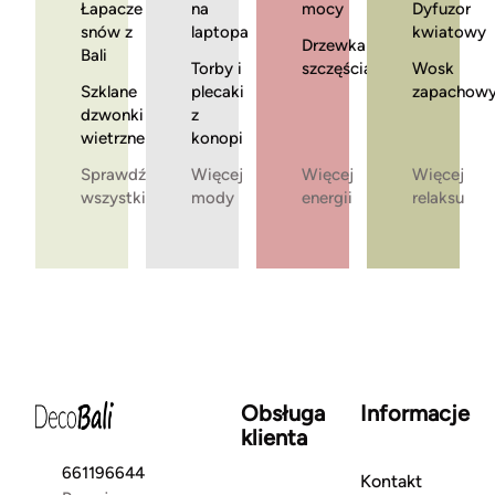
Łapacze
na
mocy
Dyfuzor
snów z
laptopa
kwiatowy
Drzewka
Bali
Torby i
szczęścia
Wosk
Szklane
plecaki
zapachow
dzwonki
z
wietrzne
konopi
Sprawdź
Więcej
Więcej
Więcej
wszystkie
mody
energii
relaksu
Obsługa
Informacje
klienta
661196644
Kontakt