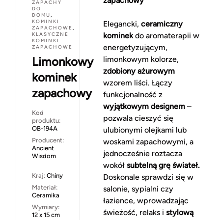
zapachowy
ZAPACHY
DO
DOMU
,
KOMINKI
Elegancki,
ceramiczny
ZAPACHOWE
,
KLASYCZNE
kominek
do aromaterapii w
KOMINKI
energetyzującym,
ZAPACHOWE
Limonkowy
limonkowym kolorze,
zdobiony ażurowym
kominek
wzorem liści. Łączy
zapachowy
funkcjonalność z
wyjątkowym designem
–
Kod
pozwala cieszyć się
produktu:
OB-194A
ulubionymi olejkami lub
Producent:
woskami zapachowymi, a
Ancient
jednocześnie roztacza
Wisdom
wokół
subtelną grę świateł.
Kraj:
Chiny
Doskonale sprawdzi się w
Materiał:
salonie, sypialni czy
Ceramika
łazience, wprowadzając
Wymiary:
świeżość, relaks i
stylową
12 x 15 cm