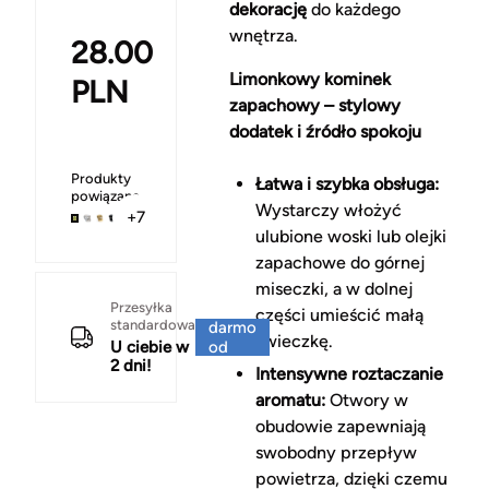
dekorację
do każdego
wnętrza.
28.00
Limonkowy kominek
PLN
zapachowy – stylowy
dodatek i źródło spokoju
Produkty
Łatwa i szybka obsługa:
powiązane
Wystarczy włożyć
+7
ulubione woski lub olejki
zapachowe do górnej
miseczki, a w dolnej
Za
Przesyłka
części umieścić małą
standardowa
darmo
świeczkę.
U ciebie w
od
2 dni!
150 zł
Intensywne roztaczanie
aromatu:
Otwory w
obudowie zapewniają
swobodny przepływ
powietrza, dzięki czemu