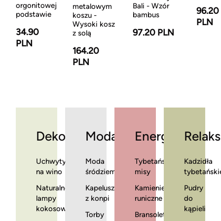
orgonitowej
Bali - Wzór
metalowym
96.20
podstawie
bambus
koszu -
PLN
Wysoki kosz
34.90
97.20 PLN
z solą
PLN
164.20
PLN
Dekoracje
Moda
Energia
Relaks
Uchwyty
Moda
Tybetańskie
Kadzidła
na wino
śródziemnomorska
misy
tybetański
Naturalne
Kapelusze
Kamienie
Pudry
lampy
z konpi
runiczne
do
kokosowe
kąpieli
Torby
Bransoletki