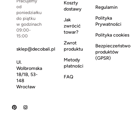
Pracujemy
Koszty
od
Regulamin
dostawy
poniedziałku
Polityka
do piątku
Jak
Prywatności
w godzinach
zwrócić
09:00-
towar?
Polityka cookies
15:00
Zwrot
Bezpieczeństwo
sklep@decobali.pl
produktu
produktów
(GPSR)
Metody
Ul.
płatności
Wolbromska
18/1B, 53-
FAQ
148
Wrocław