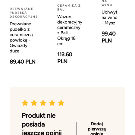
NA
WINO
CERAMIKA Z
DREWNIANE
BALI
Uchwyt
PUDEŁKA
Wazon
DEKORACYJNE
na wino
dekoracyjny
- Mysz
Drewniane
ceramiczny
pudełko z
z Bali -
99.40
ceramiczną
Okrąg 18
powłoką -
PLN
cm
Gwiazdy
duże
113.60
PLN
89.40 PLN
Produkt nie
posiada
Dodaj
pierwszą
jeszcze opinii
opinię