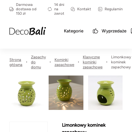
Darmowa
14 dni
dostawa od
na
Kontakt
Regulamin
150 zł
zwrot
Kategorie
Wyprzedaże
Zapachy
Klasyczne
Limonkowy
Strona
Kominki
do
kominki
kominek
główna
zapachowe
domu
zapachowe
zapachowy
Limonkowy kominek