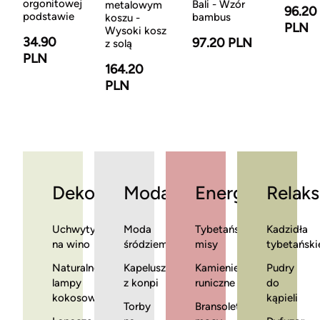
orgonitowej
Bali - Wzór
metalowym
96.20
podstawie
bambus
koszu -
PLN
Wysoki kosz
34.90
97.20 PLN
z solą
PLN
164.20
PLN
Dekoracje
Moda
Energia
Relaks
Uchwyty
Moda
Tybetańskie
Kadzidła
na wino
śródziemnomorska
misy
tybetański
Naturalne
Kapelusze
Kamienie
Pudry
lampy
z konpi
runiczne
do
kokosowe
kąpieli
Torby
Bransoletki