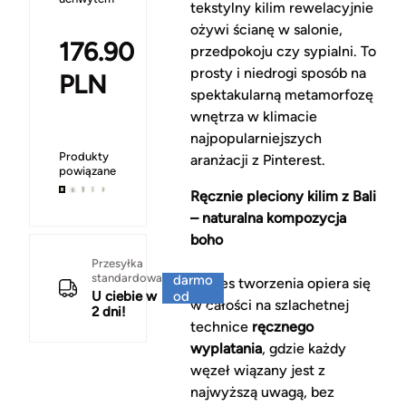
tekstylny kilim rewelacyjnie
ożywi ścianę w salonie,
176.90
przedpokoju czy sypialni. To
prosty i niedrogi sposób na
PLN
spektakularną metamorfozę
wnętrza w klimacie
najpopularniejszych
Produkty
aranżacji z Pinterest.
powiązane
Ręcznie pleciony kilim z Bali
– naturalna kompozycja
boho
Za
Przesyłka
standardowa
darmo
Proces tworzenia opiera się
U ciebie w
od
w całości na szlachetnej
2 dni!
150 zł
technice
ręcznego
wyplatania
, gdzie każdy
węzeł wiązany jest z
najwyższą uwagą, bez