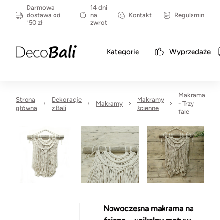
Darmowa
14 dni
dostawa od
na
Kontakt
Regulamin
150 zł
zwrot
Kategorie
Wyprzedaże
Makrama
Strona
Dekoracje
Makramy
Makramy
- Trzy
główna
z Bali
ścienne
fale
Nowoczesna makrama na