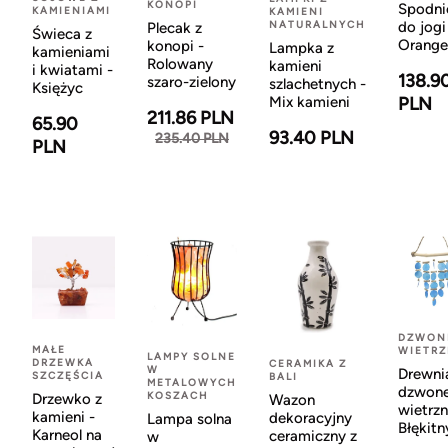
KONOPI
Spodni
KAMIENIAMI
KAMIENI
NATURALNYCH
do jogi
Plecak z
Świeca z
Orange
konopi -
Lampka z
kamieniami
Rolowany
kamieni
i kwiatami -
138.9
szaro-zielony
szlachetnych -
Księżyc
Mix kamieni
PLN
211.86 PLN
65.90
93.40 PLN
235.40 PLN
PLN
DZWON
MAŁE
WIETR
LAMPY SOLNE
DRZEWKA
CERAMIKA Z
W
Drewni
SZCZĘŚCIA
BALI
METALOWYCH
dzwon
KOSZACH
Drzewko z
Wazon
wietrzn
kamieni -
dekoracyjny
Lampa solna
Błękitn
Karneol na
ceramiczny z
w