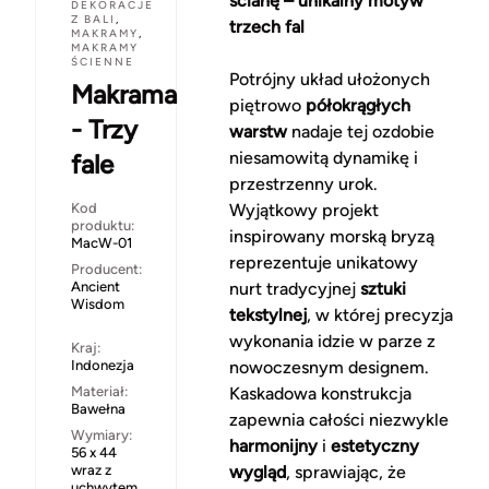
ścianę – unikalny motyw
DEKORACJE
Z BALI
,
trzech fal
MAKRAMY
,
MAKRAMY
ŚCIENNE
Potrójny układ ułożonych
Makrama
piętrowo
półokrągłych
- Trzy
warstw
nadaje tej ozdobie
niesamowitą dynamikę i
fale
przestrzenny urok.
Kod
Wyjątkowy projekt
produktu:
inspirowany morską bryzą
MacW-01
reprezentuje unikatowy
Producent:
Ancient
nurt tradycyjnej
sztuki
Wisdom
tekstylnej
, w której precyzja
wykonania idzie w parze z
Kraj:
Indonezja
nowoczesnym designem.
Materiał:
Kaskadowa konstrukcja
Bawełna
zapewnia całości niezwykle
Wymiary:
harmonijny
i
estetyczny
56 x 44
wraz z
wygląd
, sprawiając, że
uchwytem