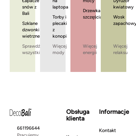
Łapacze
na
mocy
Dyfuzor
snów z
laptopa
kwiatowy
Drzewka
Bali
Torby i
szczęścia
Wosk
Szklane
plecaki
zapachow
dzwonki
z
wietrzne
konopi
Sprawdź
Więcej
Więcej
Więcej
wszystkie
mody
energii
relaksu
Obsługa
Informacje
klienta
661196644
Kontakt
Pracujemy