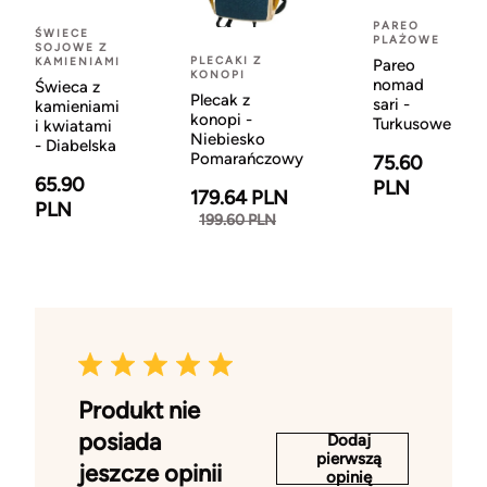
PAREO
ŚWIECE
PLAŻOWE
SOJOWE Z
PLECAKI Z
KAMIENIAMI
Pareo
KONOPI
nomad
Świeca z
Plecak z
sari -
kamieniami
konopi -
Turkusowe
i kwiatami
Niebiesko
- Diabelska
Pomarańczowy
75.60
65.90
PLN
179.64 PLN
PLN
199.60 PLN
Produkt nie
posiada
Dodaj
pierwszą
jeszcze opinii
opinię