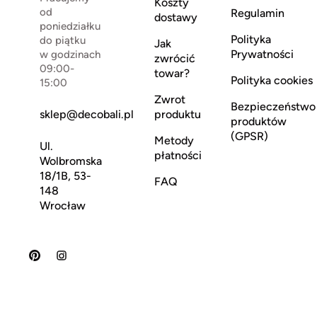
Koszty
od
Regulamin
dostawy
poniedziałku
Polityka
do piątku
Jak
Prywatności
w godzinach
zwrócić
09:00-
towar?
Polityka cookies
15:00
Zwrot
Bezpieczeństwo
sklep@decobali.pl
produktu
produktów
(GPSR)
Metody
Ul.
płatności
Wolbromska
18/1B, 53-
FAQ
148
Wrocław