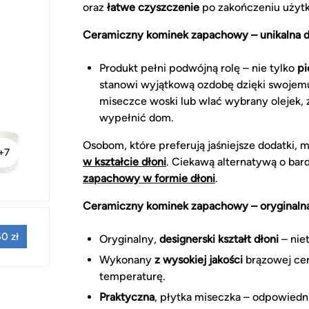
oraz
łatwe czyszczenie
po zakończeniu użyt
Ceramiczny kominek zapachowy – unikalna d
Produkt pełni podwójną rolę – nie tylko
pi
stanowi wyjątkową ozdobę dzięki swoje
miseczce woski lub wlać wybrany olejek,
wypełnić dom.
Osobom, które preferują jaśniejsze dodatki,
+7
w kształcie dłoni
. Ciekawą alternatywą o bard
zapachowy w formie dłoni
.
Ceramiczny kominek zapachowy – oryginalna
0 zł
Oryginalny,
designerski kształt dłoni
– nie
Wykonany
z wysokiej jakości
brązowej cer
temperaturę.
Praktyczna
, płytka miseczka – odpowiedn