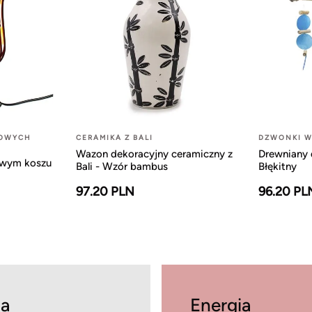
LOWYCH
CERAMIKA Z BALI
DZWONKI W
Wazon dekoracyjny ceramiczny z
Drewniany 
owym koszu
Bali - Wzór bambus
Błękitny
97.20 PLN
96.20 PL
a
Energia