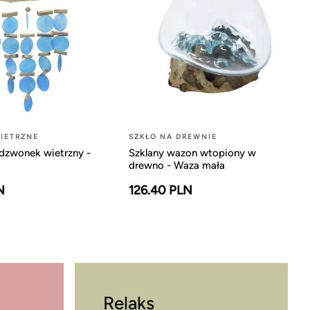
IETRZNE
SZKŁO NA DREWNIE
dzwonek wietrzny -
Szklany wazon wtopiony w
drewno - Waza mała
N
126.40 PLN
Relaks