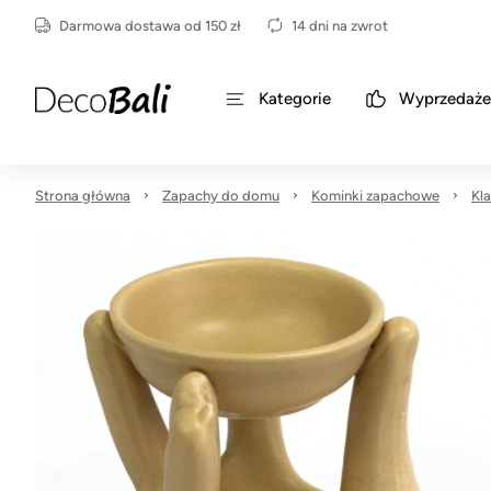
Darmowa dostawa od 150 zł
14 dni na zwrot
Kategorie
Wyprzedaże
Strona główna
Zapachy do domu
Kominki zapachowe
Kl