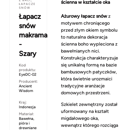
Z BALI
,
ścienna w kształcie oka
ŁAPACZE
SNÓW
Łapacz
Ażurowy łapacz snów
z
motywem chroniącego
snów
przed złym okiem symbolu
makrama
to naturalna dekoracja
-
ścienna boho wypleciona z
bawełnianych nici.
Szary
Konstrukcja charakteryzuje
się unikalną formą na bazie
Kod
produktu:
bambusowych patyczków,
EyeDC-02
która świetnie urozmaici
Producent:
tradycyjne aranżacje
Ancient
Wisdom
domowych przestrzeni.
Kraj:
Szkielet zewnętrzny został
Indonezja
uformowany na kształt
Materiał:
migdałowego oka,
Bawełna,
pióra i
wewnątrz którego rozciąga
drewniane