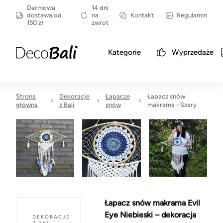
Darmowa
14 dni
dostawa od
na
Kontakt
Regulamin
150 zł
zwrot
Kategorie
Wyprzedaże
Strona
Dekoracje
Łapacze
Łapacz snów
główna
z Bali
snów
makrama - Szary
Łapacz snów makrama Evil
Eye Niebieski – dekoracja
DEKORACJE