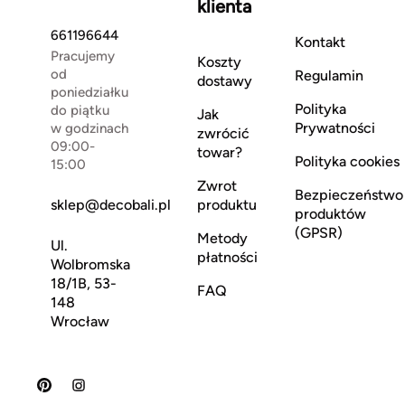
klienta
661196644
Kontakt
Pracujemy
Koszty
od
Regulamin
dostawy
poniedziałku
Polityka
do piątku
Jak
Prywatności
w godzinach
zwrócić
09:00-
towar?
Polityka cookies
15:00
Zwrot
Bezpieczeństwo
sklep@decobali.pl
produktu
produktów
(GPSR)
Metody
Ul.
płatności
Wolbromska
18/1B, 53-
FAQ
148
Wrocław