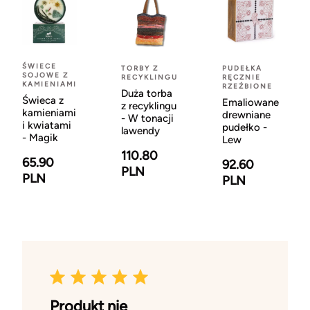
ŚWIECE
TORBY Z
PUDEŁKA
SOJOWE Z
RECYKLINGU
RĘCZNIE
KAMIENIAMI
RZEŹBIONE
Duża torba
Świeca z
Emaliowane
z recyklingu
kamieniami
drewniane
- W tonacji
i kwiatami
pudełko -
lawendy
- Magik
Lew
110.80
65.90
92.60
PLN
PLN
PLN
Produkt nie