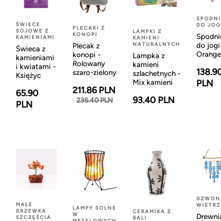
SPODNI
ŚWIECE
DO JOG
PLECAKI Z
SOJOWE Z
LAMPKI Z
KONOPI
Spodni
KAMIENIAMI
KAMIENI
NATURALNYCH
do jogi
Plecak z
Świeca z
Orange
konopi -
Lampka z
kamieniami
Rolowany
kamieni
i kwiatami -
138.9
szaro-zielony
szlachetnych -
Księżyc
Mix kamieni
PLN
211.86 PLN
65.90
93.40 PLN
235.40 PLN
PLN
DZWON
MAŁE
WIETR
LAMPY SOLNE
DRZEWKA
CERAMIKA Z
W
Drewni
SZCZĘŚCIA
BALI
METALOWYCH