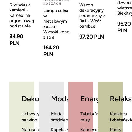
dzwon
KOSZACH
Drzewko z
Wazon
wietrzn
kamieni -
dekoracyjny
Lampa solna
Błękitn
Karneol na
ceramiczny z
w
orgonitowej
Bali - Wzór
metalowym
96.20
podstawie
bambus
koszu -
PLN
Wysoki kosz
34.90
97.20 PLN
z solą
PLN
164.20
PLN
Dekoracje
Moda
Energia
Relaks
Uchwyty
Moda
Tybetańskie
Kadzidła
na wino
śródziemnomorska
misy
tybetański
Naturalne
Kapelusze
Kamienie
Pudry