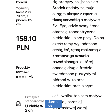
się precyzyjna, jasna sieć.
koraliki
Środek ozdoby zajmuje
Wymiary:
Rama 23 x
okrągła
obręcz z ręcznie
70 cm, z
tkaną serwetką
o motywie
piórami 85
cm
Evil Eye, gdzie szary środek
otaczają koncentryczne,
158.10
niebieskie i białe pasy. Dolną
część ramy wykończono
PLN
gęstą,
trójkątną makramą z
kremowego sznurka
bawełnianego
, z której
opadają długie frędzle
Produkty
powiązane
zwieńczone puszystymi
+5
piórami w kolorze
niebieskim oraz białym.
Jeśli wolisz ten sam motyw
Za
Przesyłka
standardowa
darmo
w innej, bardziej
U ciebie w
od
kontrastowej wersji
2 dni!
150 zł