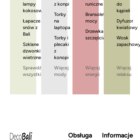
lampy
z konpi
runiczne
do
kokosowe
kąpieli
Torby
Bransoletki
Łapacze
na
mocy
Dyfuzor
snów z
laptopa
kwiatowy
Drzewka
Bali
Torby i
szczęścia
Wosk
Szklane
plecaki
zapachow
dzwonki
z
wietrzne
konopi
Sprawdź
Więcej
Więcej
Więcej
wszystkie
mody
energii
relaksu
Obsługa
Informacje