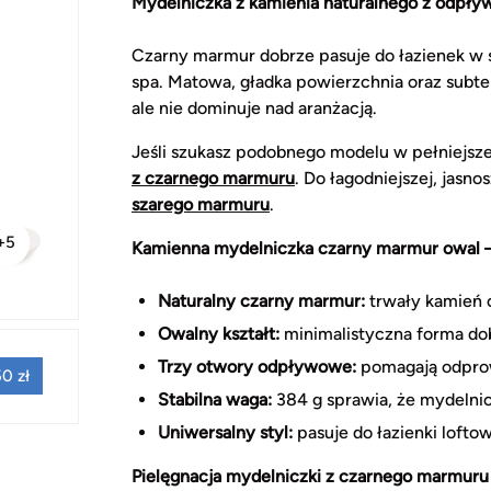
Mydelniczka z kamienia naturalnego z odpł
Czarny marmur dobrze pasuje do łazienek w 
spa. Matowa, gładka powierzchnia oraz subtel
ale nie dominuje nad aranżacją.
Jeśli szukasz podobnego modelu w pełniejsze
z czarnego marmuru
. Do łagodniejszej, jasno
szarego marmuru
.
+5
Kamienna mydelniczka czarny marmur owal – 
Naturalny czarny marmur:
trwały kamień o
Owalny kształt:
minimalistyczna forma dob
Trzy otwory odpływowe:
pomagają odprow
0 zł
Stabilna waga:
384 g sprawia, że mydelnic
Uniwersalny styl:
pasuje do łazienki loftow
Pielęgnacja mydelniczki z czarnego marmuru