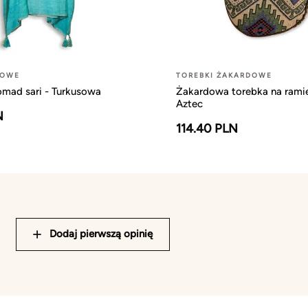
ŻOWE
TOREBKI ŻAKARDOWE
omad sari - Turkusowa
Żakardowa torebka na ramię
Aztec
N
114.40 PLN
Dodaj pierwszą opinię