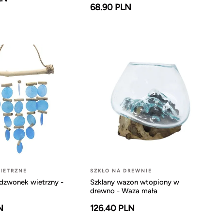
68.90 PLN
IETRZNE
SZKŁO NA DREWNIE
dzwonek wietrzny -
Szklany wazon wtopiony w
drewno - Waza mała
N
126.40 PLN