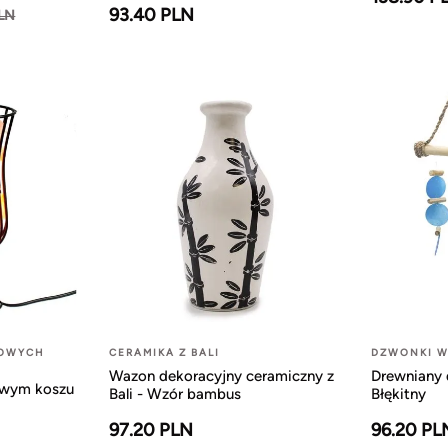
93.40 PLN
PLN
LOWYCH
CERAMIKA Z BALI
DZWONKI W
Wazon dekoracyjny ceramiczny z
Drewniany 
owym koszu
Bali - Wzór bambus
Błękitny
97.20 PLN
96.20 PL