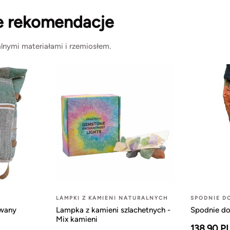
e rekomendacje
lnymi materiałami i rzemiosłem.
LAMPKI Z KAMIENI NATURALNYCH
SPODNIE D
owany
Lampka z kamieni szlachetnych -
Spodnie do
Mix kamieni
138.90 P