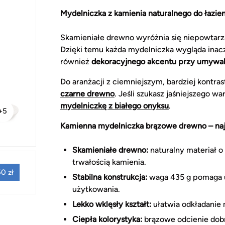
Mydelniczka z kamienia naturalnego do łazie
Skamieniałe drewno wyróżnia się niepowtarz
Dzięki temu każda mydelniczka wygląda inacze
również
dekoracyjnego akcentu przy umywa
Do aranżacji z ciemniejszym, bardziej kontr
czarne drewno
. Jeśli szukasz jaśniejszego w
mydelniczkę z białego onyksu
.
+5
Kamienna mydelniczka brązowe drewno – naj
Skamieniałe drewno:
naturalny materiał 
trwałością kamienia.
0 zł
Stabilna konstrukcja:
waga 435 g pomaga 
użytkowania.
Lekko wklęsły kształt:
ułatwia odkładanie 
Ciepła kolorystyka:
brązowe odcienie dobr