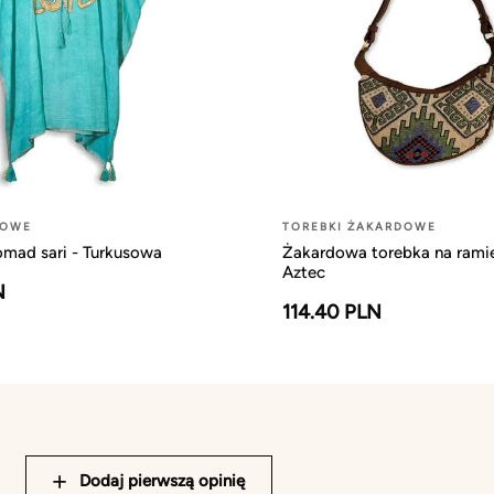
ŻOWE
TOREBKI ŻAKARDOWE
omad sari - Turkusowa
Żakardowa torebka na ramię
Aztec
N
114.40 PLN
Dodaj pierwszą opinię