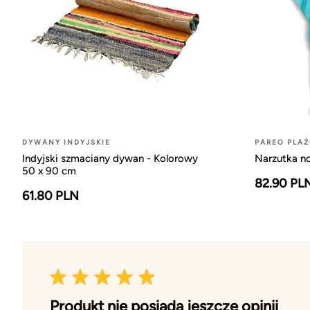
DYWANY INDYJSKIE
PAREO PLA
Indyjski szmaciany dywan - Kolorowy
Narzutka n
50 x 90 cm
82.90 PL
61.80 PLN
Produkt nie posiada jeszcze opinii