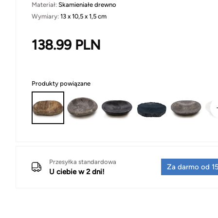
Materiał:
Skamieniałe drewno
Wymiary:
13 x 10,5 x 1,5 cm
138.99
PLN
Produkty powiązane
Przesyłka standardowa
Za darmo od 15
U ciebie w 2 dni!