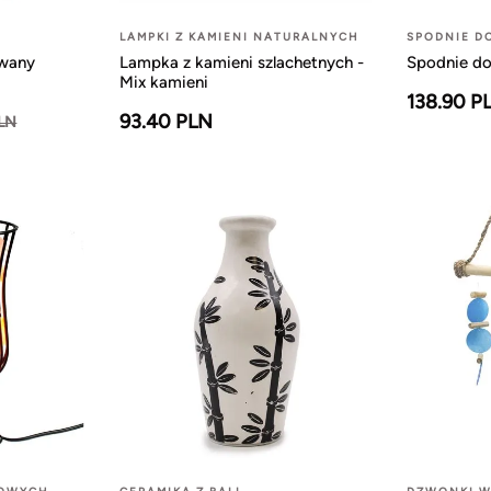
LAMPKI Z KAMIENI NATURALNYCH
SPODNIE D
owany
Lampka z kamieni szlachetnych -
Spodnie do
Mix kamieni
138.90 P
93.40 PLN
PLN