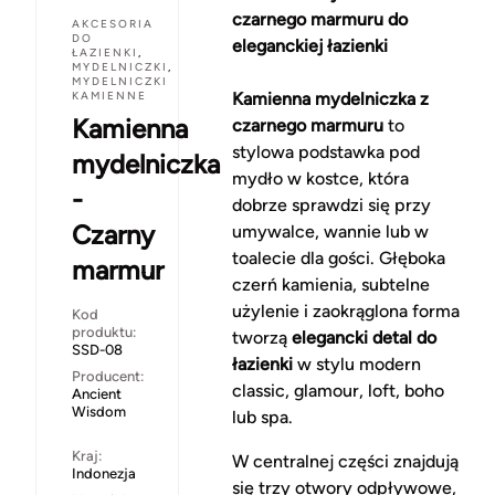
czarnego marmuru do
AKCESORIA
DO
eleganckiej łazienki
ŁAZIENKI
,
MYDELNICZKI
,
MYDELNICZKI
KAMIENNE
Kamienna mydelniczka z
Kamienna
czarnego marmuru
to
stylowa podstawka pod
mydelniczka
mydło w kostce, która
-
dobrze sprawdzi się przy
Czarny
umywalce, wannie lub w
toalecie dla gości. Głęboka
marmur
czerń kamienia, subtelne
użylenie i zaokrąglona forma
Kod
produktu:
tworzą
elegancki detal do
SSD-08
łazienki
w stylu modern
Producent:
classic, glamour, loft, boho
Ancient
Wisdom
lub spa.
Kraj:
W centralnej części znajdują
Indonezja
się trzy otwory odpływowe,