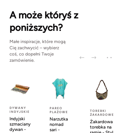
A może któryś z
poniższych?
Małe inspiracje, które mogą
Cię zachwycić – wybierz
coś, co dopełni Twoje
zamówienie.
DYWANY
PAREO
TOREBKI
INDYJSKIE
PLAŻOWE
ŻAKARDOWE
Indyjski
Narzutka
Żakardowa
szmaciany
nomad
torebka na
dywan -
sari -
ramię - Styl