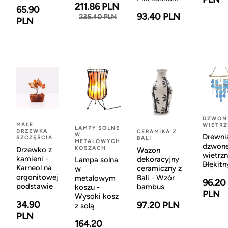
211.86 PLN
65.90
93.40 PLN
235.40 PLN
PLN
DZWON
MAŁE
WIETR
LAMPY SOLNE
DRZEWKA
CERAMIKA Z
W
Drewni
SZCZĘŚCIA
BALI
METALOWYCH
dzwon
KOSZACH
Drzewko z
Wazon
wietrzn
kamieni -
dekoracyjny
Lampa solna
Błękitn
Karneol na
ceramiczny z
w
orgonitowej
Bali - Wzór
metalowym
96.20
podstawie
bambus
koszu -
PLN
Wysoki kosz
34.90
97.20 PLN
z solą
PLN
164.20