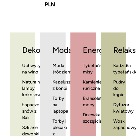
PLN
Dekoracje
Moda
Energia
Relaks
Uchwyty
Moda
Tybetańskie
Kadzidła
na wino
śródziemnomorska
misy
tybetański
Naturalne
Kapelusze
Kamienie
Pudry
lampy
z konpi
runiczne
do
kokosowe
kąpieli
Torby
Bransoletki
Łapacze
na
mocy
Dyfuzor
snów z
laptopa
kwiatowy
Drzewka
Bali
Torby i
szczęścia
Wosk
Szklane
plecaki
zapachow
dzwonki
z