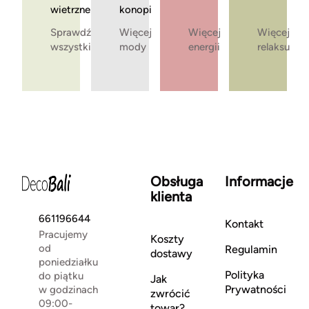
wietrzne
konopi
Sprawdź
Więcej
Więcej
Więcej
wszystkie
mody
energii
relaksu
Obsługa
Informacje
klienta
661196644
Kontakt
Pracujemy
Koszty
od
Regulamin
dostawy
poniedziałku
Polityka
do piątku
Jak
Prywatności
w godzinach
zwrócić
09:00-
towar?