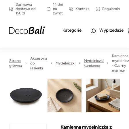
Darmowa
14 dni
dostawa od
na
Kontakt
Regulamin
150 zł
zwrot
Kategorie
Wyprzedaże
Kamienna
Akcesoria
Strona
Mydelniczki
mydelnic
do
Mydelniczki
główna
kamienne
- Czarny
łazienki
marmur
Kamienna mydelniczka z