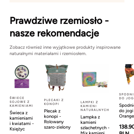
Prawdziwe rzemiosło -
nasze rekomendacje
Zobacz również inne wyjątkowe produkty inspirowane
naturalnymi materiałami i rzemiosłem.
SPODNI
ŚWIECE
DO JOG
PLECAKI Z
SOJOWE Z
LAMPKI Z
KONOPI
Spodni
KAMIENIAMI
KAMIENI
NATURALNYCH
do jogi
Plecak z
Świeca z
Orange
konopi -
Lampka z
kamieniami
Rolowany
kamieni
i kwiatami -
138.9
szaro-zielony
szlachetnych -
Księżyc
Mix kamieni
PLN