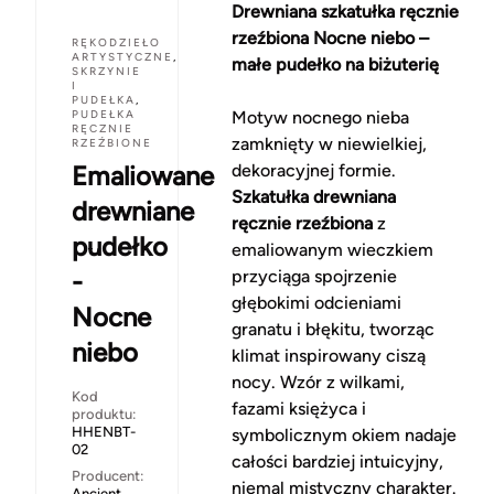
Drewniana szkatułka ręcznie
rzeźbiona Nocne niebo –
RĘKODZIEŁO
ARTYSTYCZNE
,
małe pudełko na biżuterię
SKRZYNIE
I
PUDEŁKA
,
PUDEŁKA
Motyw nocnego nieba
RĘCZNIE
zamknięty w niewielkiej,
RZEŹBIONE
Emaliowane
dekoracyjnej formie.
Szkatułka drewniana
drewniane
ręcznie rzeźbiona
z
pudełko
emaliowanym wieczkiem
-
przyciąga spojrzenie
głębokimi odcieniami
Nocne
granatu i błękitu, tworząc
niebo
klimat inspirowany ciszą
nocy. Wzór z wilkami,
Kod
fazami księżyca i
produktu:
HHENBT-
symbolicznym okiem nadaje
02
całości bardziej intuicyjny,
Producent:
niemal mistyczny charakter.
Ancient