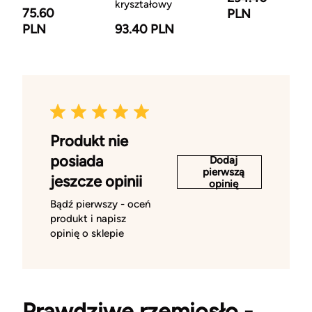
kryształowy
75.60
PLN
PLN
93.40 PLN
Produkt nie
posiada
Dodaj
pierwszą
jeszcze opinii
opinię
Bądź pierwszy - oceń
produkt i napisz
opinię o sklepie
Prawdziwe rzemiosło -