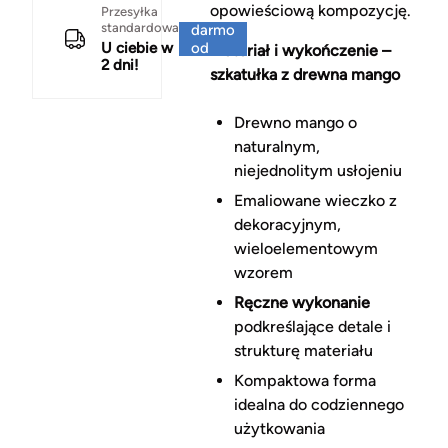
opowieściową kompozycję.
Za
Przesyłka
standardowa
darmo
U ciebie w
od
Materiał i wykończenie –
2 dni!
150 zł
szkatułka z drewna mango
Drewno mango o
naturalnym,
niejednolitym usłojeniu
Emaliowane wieczko z
dekoracyjnym,
wieloelementowym
wzorem
Ręczne wykonanie
podkreślające detale i
strukturę materiału
Kompaktowa forma
idealna do codziennego
użytkowania