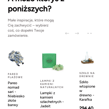
poniższych?
Małe inspiracje, które mogą
Cię zachwycić – wybierz
coś, co dopełni Twoje
zamówienie.
SZKŁO NA
PAREO
DREWNIE
PLAŻOWE
LAMPKI Z
Szkło
Pareo
KAMIENI
wtopione
nomad
NATURALNYCH
w
sari -
Lampki z
drewno -
Niebiesko
kamieni
Karafka
złote
szlachetnych -
barwy
Jadeit
294.40