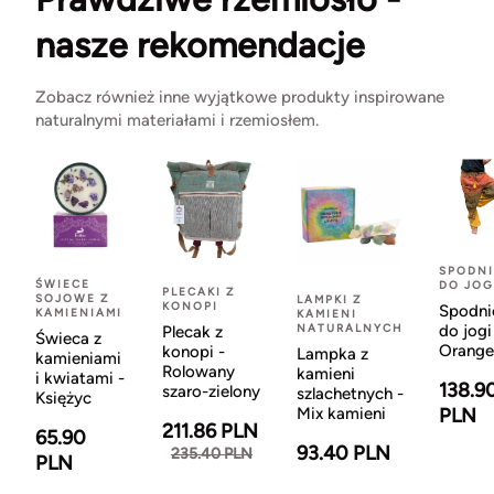
nasze rekomendacje
Zobacz również inne wyjątkowe produkty inspirowane
naturalnymi materiałami i rzemiosłem.
SPODNI
ŚWIECE
DO JOG
PLECAKI Z
SOJOWE Z
LAMPKI Z
KONOPI
Spodni
KAMIENIAMI
KAMIENI
NATURALNYCH
do jogi
Plecak z
Świeca z
Orange
konopi -
Lampka z
kamieniami
Rolowany
kamieni
i kwiatami -
138.9
szaro-zielony
szlachetnych -
Księżyc
Mix kamieni
PLN
211.86 PLN
65.90
93.40 PLN
235.40 PLN
PLN