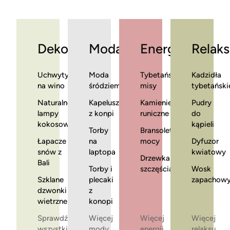
Dekoracje
Moda
Energia
Relaks
Uchwyty
Moda
Tybetańskie
Kadzidła
na wino
śródziemnomorska
misy
tybetański
Naturalne
Kapelusze
Kamienie
Pudry
lampy
z konpi
runiczne
do
kokosowe
kąpieli
Torby
Bransoletki
Łapacze
na
mocy
Dyfuzor
snów z
laptopa
kwiatowy
Drzewka
Bali
Torby i
szczęścia
Wosk
Szklane
plecaki
zapachow
dzwonki
z
wietrzne
konopi
Sprawdź
Więcej
Więcej
Więcej
wszystkie
mody
energii
relaksu