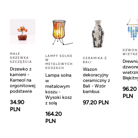
DZWON
MAŁE
WIETR
LAMPY SOLNE
DRZEWKA
CERAMIKA Z
W
Drewni
SZCZĘŚCIA
BALI
METALOWYCH
dzwon
KOSZACH
Drzewko z
Wazon
wietrzn
kamieni -
dekoracyjny
Lampa solna
Błękitn
Karneol na
ceramiczny z
w
orgonitowej
Bali - Wzór
metalowym
96.20
podstawie
bambus
koszu -
PLN
Wysoki kosz
34.90
97.20 PLN
z solą
PLN
164.20
PLN