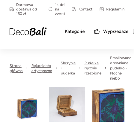
Darmowa
14 dni
dostawa od
na
Kontakt
Regulamin
150 zł
zwrot
Kategorie
Wyprzedaże
Emaliowane
Skrzynie
Pudełka
drewniane
Strona
Rękodzieło
i
ręcznie
pudełko -
główna
artystyczne
pudełka
rzeźbione
Nocne
niebo