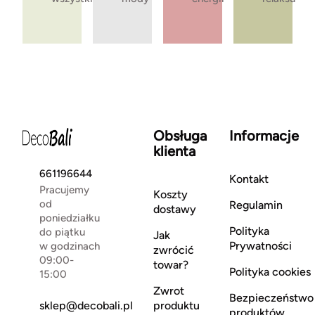
Obsługa
Informacje
klienta
661196644
Kontakt
Pracujemy
Koszty
od
Regulamin
dostawy
poniedziałku
Polityka
do piątku
Jak
Prywatności
w godzinach
zwrócić
09:00-
towar?
Polityka cookies
15:00
Zwrot
Bezpieczeństwo
sklep@decobali.pl
produktu
produktów