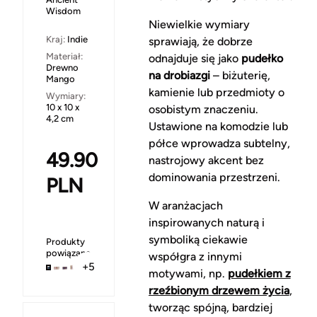
Wisdom
Niewielkie wymiary
Kraj:
Indie
sprawiają, że dobrze
Materiał:
odnajduje się jako
pudełko
Drewno
na drobiazgi
– biżuterię,
Mango
kamienie lub przedmioty o
Wymiary:
10 x 10 x
osobistym znaczeniu.
4,2 cm
Ustawione na komodzie lub
półce wprowadza subtelny,
49.90
nastrojowy akcent bez
dominowania przestrzeni.
PLN
W aranżacjach
inspirowanych naturą i
symboliką ciekawie
Produkty
powiązane
współgra z innymi
+5
motywami, np.
pudełkiem z
rzeźbionym drzewem życia
,
tworząc spójną, bardziej