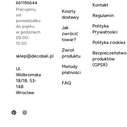
661196644
Kontakt
Pracujemy
Koszty
od
Regulamin
dostawy
poniedziałku
Polityka
do piątku
Jak
Prywatności
w godzinach
zwrócić
09:00-
towar?
Polityka cookies
15:00
Zwrot
Bezpieczeństwo
sklep@decobali.pl
produktu
produktów
(GPSR)
Metody
Ul.
płatności
Wolbromska
18/1B, 53-
FAQ
148
Wrocław