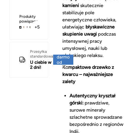
kamieni
skutecznie
stabilizuje pole
Produkty
energetyczne człowieka,
powiązane
ułatwiając
błyskawiczne
+5
skupienie uwagi
podczas
intensywnej pracy
umysłowej, nauki lub
Za
Przesyłka
głębokiego relaksu.
standardowa
darmo
U ciebie w
od
Kompaktowe drzewko z
2 dni!
150 zł
kwarcu – najważniejsze
zalety
Autentyczny kryształ
górski:
prawdziwe,
surowe minerały
szlachetne sprowadzane
bezpośrednio z regionów
Indii.