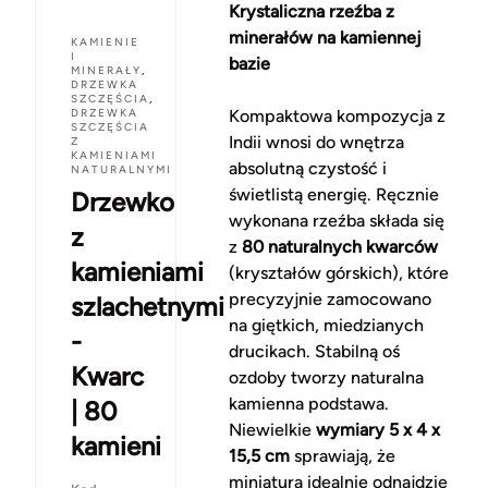
Krystaliczna rzeźba z
minerałów na kamiennej
KAMIENIE
I
bazie
MINERAŁY
,
DRZEWKA
SZCZĘŚCIA
,
DRZEWKA
Kompaktowa kompozycja z
SZCZĘŚCIA
Indii wnosi do wnętrza
Z
KAMIENIAMI
absolutną czystość i
NATURALNYMI
świetlistą energię. Ręcznie
Drzewko
wykonana rzeźba składa się
z
z
80 naturalnych kwarców
kamieniami
(kryształów górskich), które
precyzyjnie zamocowano
szlachetnymi
na giętkich, miedzianych
-
drucikach. Stabilną oś
Kwarc
ozdoby tworzy naturalna
kamienna podstawa.
| 80
Niewielkie
wymiary 5 x 4 x
kamieni
15,5 cm
sprawiają, że
miniatura idealnie odnajdzie