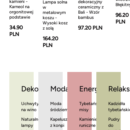
kamieni -
dekoracyjny
Lampa solna
Błękitn
Karneol na
ceramiczny z
w
orgonitowej
Bali - Wzór
metalowym
96.20
podstawie
bambus
koszu -
PLN
Wysoki kosz
34.90
97.20 PLN
z solą
PLN
164.20
PLN
Dekoracje
Moda
Energia
Relaks
Uchwyty
Moda
Tybetańskie
Kadzidła
na wino
śródziemnomorska
misy
tybetański
Naturalne
Kapelusze
Kamienie
Pudry
lampy
z konpi
runiczne
do