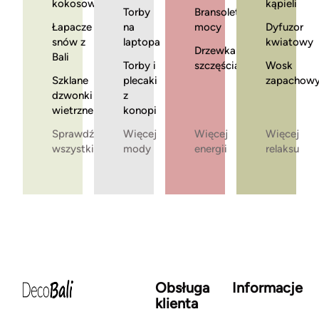
kokosowe
kąpieli
Torby
Bransoletki
Łapacze
na
mocy
Dyfuzor
snów z
laptopa
kwiatowy
Drzewka
Bali
Torby i
szczęścia
Wosk
Szklane
plecaki
zapachow
dzwonki
z
wietrzne
konopi
Sprawdź
Więcej
Więcej
Więcej
wszystkie
mody
energii
relaksu
Obsługa
Informacje
klienta