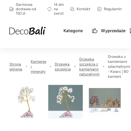
Darmowa
14 dni
dostawa od
na
Kontakt
Regulamin
150 zł
zwrot
Kategorie
Wyprzedaże
Drzewko z
Drzewka
Kamienie
kamieniami
Strona
Drzewka
szczęścia z
i
szlachetnymi
główna
szczęścia
kamieniami
minerały
- Kwarc | 80
naturalnymi
kamieni