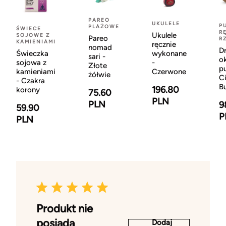
PAREO
UKULELE
P
PLAŻOWE
ŚWIECE
R
Ukulele
SOJOWE Z
Pareo
R
KAMIENIAMI
ręcznie
nomad
D
Świeczka
wykonane
sari -
o
sojowa z
-
Złote
p
kamieniami
Czerwone
żółwie
C
- Czakra
B
196.80
korony
75.60
PLN
PLN
9
59.90
P
PLN
Produkt nie
posiada
Dodaj