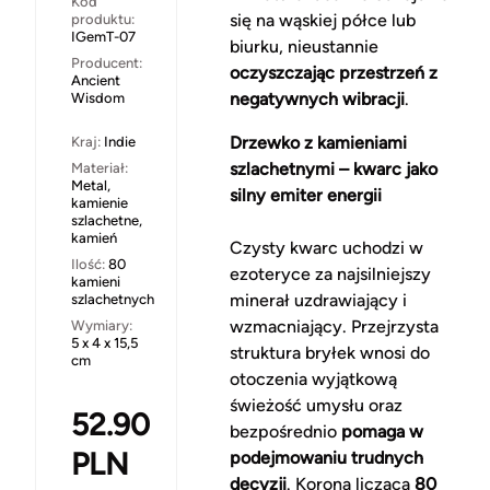
Kod
się na wąskiej półce lub
produktu:
IGemT-07
biurku, nieustannie
Producent:
oczyszczając przestrzeń z
Ancient
negatywnych wibracji
.
Wisdom
Drzewko z kamieniami
Kraj:
Indie
szlachetnymi – kwarc jako
Materiał:
Metal,
silny emiter energii
kamienie
szlachetne,
kamień
Czysty kwarc uchodzi w
Ilość:
80
ezoteryce za najsilniejszy
kamieni
minerał uzdrawiający i
szlachetnych
wzmacniający. Przejrzysta
Wymiary:
5 x 4 x 15,5
struktura bryłek wnosi do
cm
otoczenia wyjątkową
świeżość umysłu oraz
52.90
bezpośrednio
pomaga w
PLN
podejmowaniu trudnych
decyzji
. Korona licząca
80