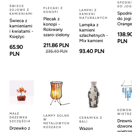
SPODNI
ŚWIECE
DO JOG
PLECAKI Z
SOJOWE Z
LAMPKI Z
KONOPI
Spodni
KAMIENIAMI
KAMIENI
NATURALNYCH
do jogi
Plecak z
Świeca z
Orange
konopi -
Lampka z
kamieniami
Rolowany
kamieni
i kwiatami -
138.9
szaro-zielony
szlachetnych -
Księżyc
Mix kamieni
PLN
211.86 PLN
65.90
93.40 PLN
235.40 PLN
PLN
DZWON
MAŁE
WIETR
LAMPY SOLNE
DRZEWKA
CERAMIKA Z
W
Drewni
SZCZĘŚCIA
BALI
METALOWYCH
dzwon
KOSZACH
Drzewko z
Wazon
wietrzn