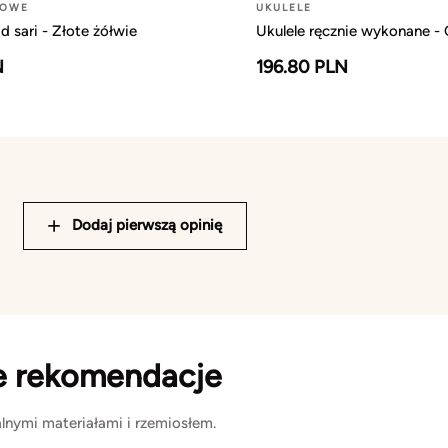
ŻOWE
UKULELE
 sari - Złote żółwie
Ukulele ręcznie wykonane -
N
196.80 PLN
Dodaj pierwszą opinię
e rekomendacje
lnymi materiałami i rzemiosłem.