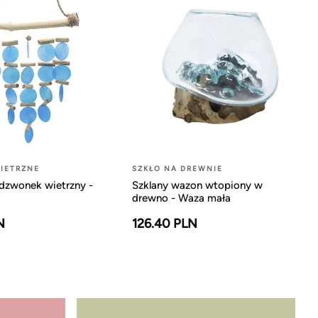
IETRZNE
SZKŁO NA DREWNIE
dzwonek wietrzny -
Szklany wazon wtopiony w
drewno - Waza mała
N
126.40 PLN