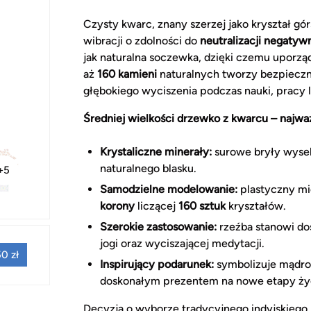
Czysty kwarc, znany szerzej jako kryształ gó
wibracji o zdolności do
neutralizacji negaty
jak naturalna soczewka, dzięki czemu uporząd
aż
160 kamieni
naturalnych tworzy bezpieczną
głębokiego wyciszenia podczas nauki, pracy 
Średniej wielkości drzewko z kwarcu – najważ
Krystaliczne minerały:
surowe bryły wysel
naturalnego blasku.
+5
Samodzielne modelowanie:
plastyczny mi
korony
liczącej
160 sztuk
kryształów.
Szerokie zastosowanie:
rzeźba stanowi do
jogi oraz wyciszającej medytacji.
0 zł
Inspirujący podarunek:
symbolizuje mądroś
doskonałym prezentem na nowe etapy życ
Decyzja o wyborze tradycyjnego indyjskiego