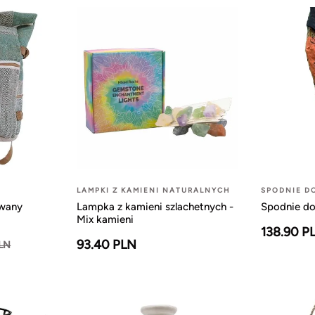
LAMPKI Z KAMIENI NATURALNYCH
SPODNIE D
owany
Lampka z kamieni szlachetnych -
Spodnie do
Mix kamieni
138.90 P
93.40 PLN
PLN