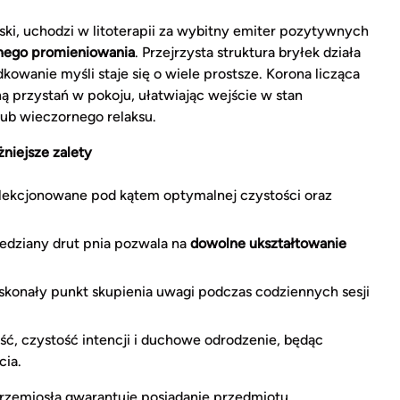
rski, uchodzi w litoterapii za wybitny emiter pozytywnych
wnego promieniowania
. Przejrzysta struktura bryłek działa
kowanie myśli staje się o wiele prostsze. Korona licząca
 przystań w pokoju, ułatwiając wejście w stan
lub wieczornego relaksu.
niejsze zalety
ekcjonowane pod kątem optymalnej czystości oraz
edziany drut pnia pozwala na
dowolne ukształtowanie
skonały punkt skupienia uwagi podczas codziennych sesji
ć, czystość intencji i duchowe odrodzenie, będąc
ia.
 rzemiosła gwarantuje posiadanie przedmiotu