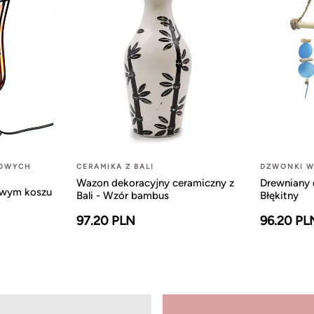
LOWYCH
CERAMIKA Z BALI
DZWONKI W
Wazon dekoracyjny ceramiczny z
Drewniany 
owym koszu
Bali - Wzór bambus
Błękitny
97.20 PLN
96.20 PL