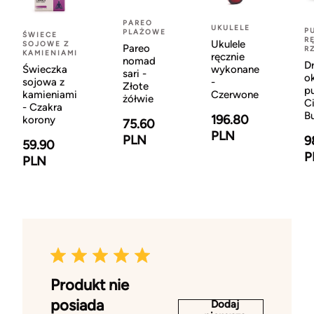
PAREO
UKULELE
P
PLAŻOWE
ŚWIECE
R
Ukulele
SOJOWE Z
Pareo
R
KAMIENIAMI
ręcznie
nomad
D
Świeczka
wykonane
sari -
o
sojowa z
-
Złote
p
kamieniami
Czerwone
żółwie
C
- Czakra
B
196.80
korony
75.60
PLN
PLN
9
59.90
P
PLN
Produkt nie
posiada
Dodaj