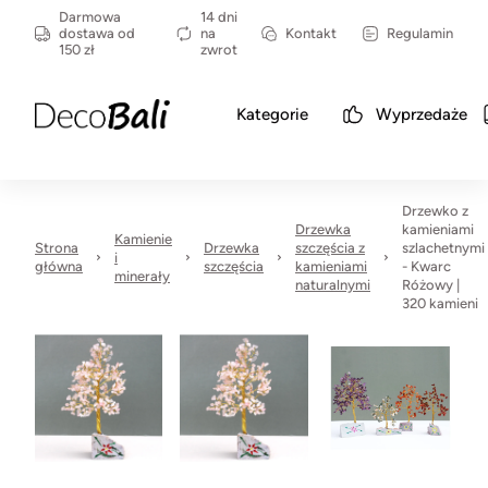
Darmowa
14 dni
dostawa od
na
Kontakt
Regulamin
150 zł
zwrot
Kategorie
Wyprzedaże
Drzewko z
Drzewka
kamieniami
Kamienie
Strona
Drzewka
szczęścia z
szlachetnymi
i
główna
szczęścia
kamieniami
- Kwarc
minerały
naturalnymi
Różowy |
320 kamieni