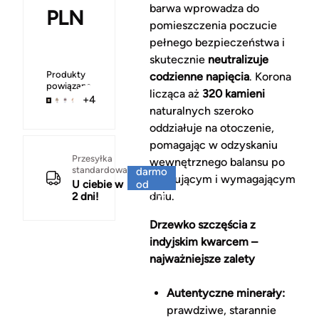
barwa wprowadza do
PLN
pomieszczenia poczucie
pełnego bezpieczeństwa i
skutecznie
neutralizuje
Produkty
codzienne napięcia
. Korona
powiązane
licząca aż
320 kamieni
+4
naturalnych szeroko
oddziałuje na otoczenie,
pomagając w odzyskaniu
Za
Przesyłka
wewnętrznego balansu po
standardowa
darmo
stresującym i wymagającym
U ciebie w
od
dniu.
2 dni!
150 zł
Drzewko szczęścia z
indyjskim kwarcem –
najważniejsze zalety
Autentyczne minerały:
prawdziwe, starannie