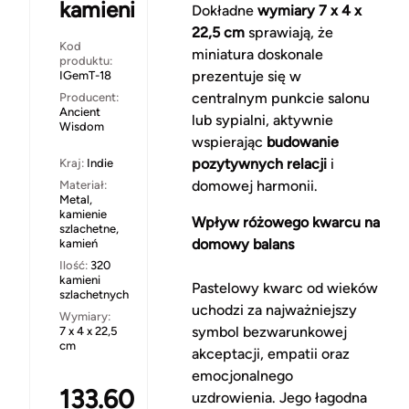
kamieni
Dokładne
wymiary 7 x 4 x
22,5 cm
sprawiają, że
Kod
miniatura doskonale
produktu:
prezentuje się w
IGemT-18
centralnym punkcie salonu
Producent:
Ancient
lub sypialni, aktywnie
Wisdom
wspierając
budowanie
pozytywnych relacji
i
Kraj:
Indie
domowej harmonii.
Materiał:
Metal,
kamienie
Wpływ różowego kwarcu na
szlachetne,
domowy balans
kamień
Ilość:
320
kamieni
Pastelowy kwarc od wieków
szlachetnych
uchodzi za najważniejszy
Wymiary:
symbol bezwarunkowej
7 x 4 x 22,5
cm
akceptacji, empatii oraz
emocjonalnego
133.60
uzdrowienia. Jego łagodna