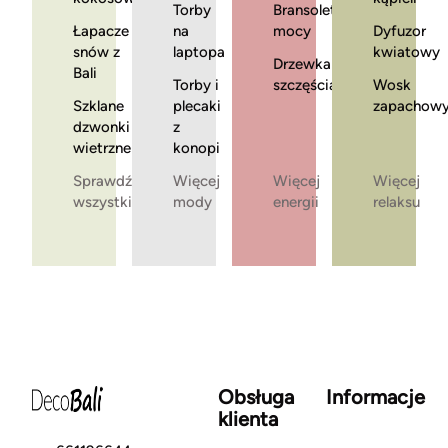
Torby
Bransoletki
Łapacze
na
mocy
Dyfuzor
snów z
laptopa
kwiatowy
Drzewka
Bali
Torby i
szczęścia
Wosk
Szklane
plecaki
zapachow
dzwonki
z
wietrzne
konopi
Sprawdź
Więcej
Więcej
Więcej
wszystkie
mody
energii
relaksu
Obsługa
Informacje
klienta