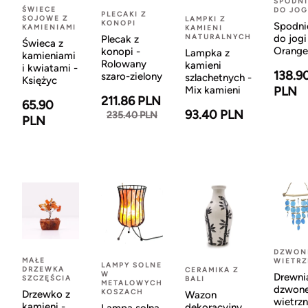
SPODNI
ŚWIECE
DO JOG
PLECAKI Z
SOJOWE Z
LAMPKI Z
KONOPI
Spodni
KAMIENIAMI
KAMIENI
NATURALNYCH
do jogi
Plecak z
Świeca z
Orange
konopi -
Lampka z
kamieniami
Rolowany
kamieni
i kwiatami -
138.9
szaro-zielony
szlachetnych -
Księżyc
Mix kamieni
PLN
211.86 PLN
65.90
93.40 PLN
235.40 PLN
PLN
DZWON
MAŁE
WIETR
LAMPY SOLNE
DRZEWKA
CERAMIKA Z
W
Drewni
SZCZĘŚCIA
BALI
METALOWYCH
dzwon
KOSZACH
Drzewko z
Wazon
wietrzn
kamieni -
dekoracyjny