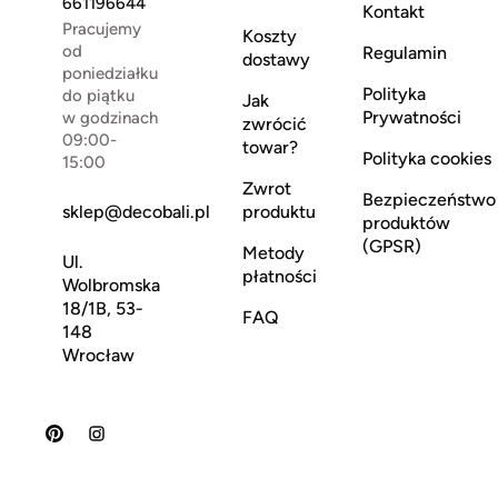
661196644
Kontakt
Pracujemy
Koszty
od
Regulamin
dostawy
poniedziałku
Polityka
do piątku
Jak
Prywatności
w godzinach
zwrócić
09:00-
towar?
Polityka cookies
15:00
Zwrot
Bezpieczeństwo
sklep@decobali.pl
produktu
produktów
(GPSR)
Metody
Ul.
płatności
Wolbromska
18/1B, 53-
FAQ
148
Wrocław