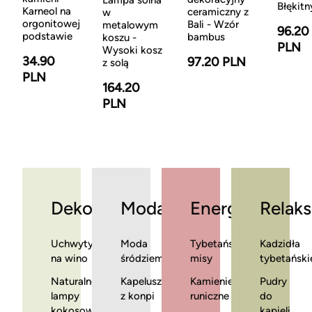
Lampa solna
Błękitn
Karneol na
ceramiczny z
w
orgonitowej
Bali - Wzór
metalowym
96.20
podstawie
bambus
koszu -
PLN
Wysoki kosz
34.90
97.20 PLN
z solą
PLN
164.20
PLN
Dekoracje
Moda
Energia
Relaks
Uchwyty
Moda
Tybetańskie
Kadzidła
na wino
śródziemnomorska
misy
tybetański
Naturalne
Kapelusze
Kamienie
Pudry
lampy
z konpi
runiczne
do
kokosowe
kąpieli