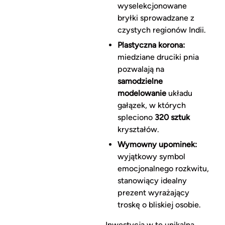
wyselekcjonowane
bryłki sprowadzane z
czystych regionów Indii.
Plastyczna korona:
miedziane druciki pnia
pozwalają na
samodzielne
modelowanie
układu
gałązek, w których
spleciono
320 sztuk
kryształów.
Wymowny upominek:
wyjątkowy symbol
emocjonalnego rozkwitu,
stanowiący idealny
prezent wyrażający
troskę o bliskiej osobie.
Inwestycja w tę unikalną