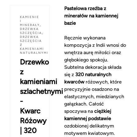
Pastelowa rzeźba z
minerałów na kamiennej
KAMIENIE
I
bazie
MINERAŁY
,
DRZEWKA
SZCZĘŚCIA
,
DRZEWKA
Ręcznie wykonana
SZCZĘŚCIA
kompozycja z Indii wnosi do
Z
KAMIENIAMI
wnętrza aurę miłości oraz
NATURALNYMI
głębokiego spokoju.
Drzewko
Subtelna dekoracja składa
z
się z
320 naturalnych
kamieniami
kwarców
różowych, które
precyzyjnie osadzono na
szlachetnymi
elastycznych, miedzianych
-
gałązkach. Całość
Kwarc
spoczywa na
ciężkiej
kamiennej podstawie
Różowy
ozdobionej delikatnym
| 320
motywem kwiatowym.