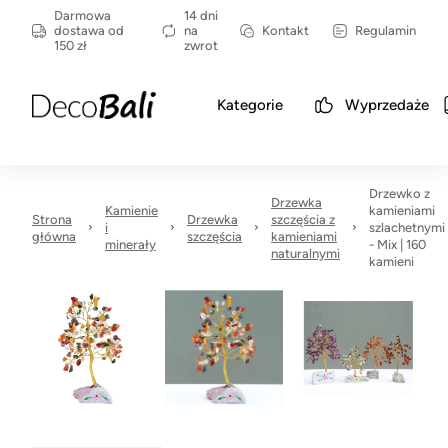
Darmowa
14 dni
dostawa od
na
Kontakt
Regulamin
150 zł
zwrot
Kategorie
Wyprzedaże
Drzewko z
Drzewka
Kamienie
kamieniami
Strona
Drzewka
szczęścia z
i
szlachetnymi
główna
szczęścia
kamieniami
minerały
- Mix | 160
naturalnymi
kamieni