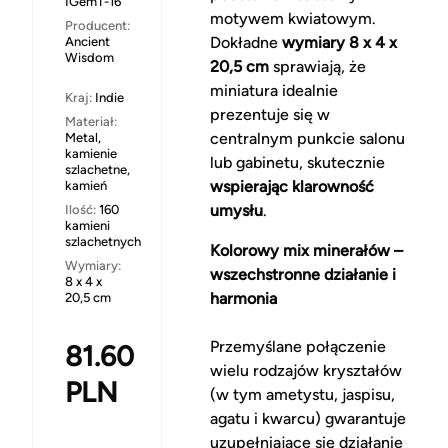
IGemT-16
motywem kwiatowym.
Producent:
Dokładne
wymiary 8 x 4 x
Ancient
Wisdom
20,5 cm
sprawiają, że
miniatura idealnie
Kraj:
Indie
prezentuje się w
Materiał:
centralnym punkcie salonu
Metal,
kamienie
lub gabinetu, skutecznie
szlachetne,
wspierając klarowność
kamień
umysłu
.
Ilość:
160
kamieni
szlachetnych
Kolorowy mix minerałów –
Wymiary:
wszechstronne działanie i
8 x 4 x
harmonia
20,5 cm
Przemyślane połączenie
81.60
wielu rodzajów kryształów
PLN
(w tym ametystu, jaspisu,
agatu i kwarcu) gwarantuje
uzupełniające się działanie