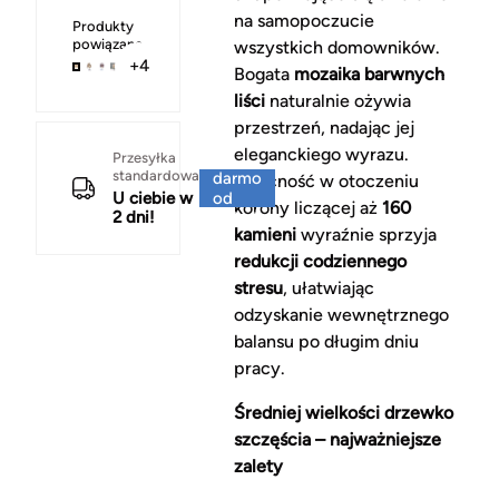
na samopoczucie
Produkty
powiązane
wszystkich domowników.
+4
Bogata
mozaika barwnych
liści
naturalnie ożywia
przestrzeń, nadając jej
eleganckiego wyrazu.
Za
Przesyłka
standardowa
darmo
Obecność w otoczeniu
U ciebie w
od
korony liczącej aż
160
2 dni!
150 zł
kamieni
wyraźnie sprzyja
redukcji codziennego
stresu
, ułatwiając
odzyskanie wewnętrznego
balansu po długim dniu
pracy.
Średniej wielkości drzewko
szczęścia – najważniejsze
zalety