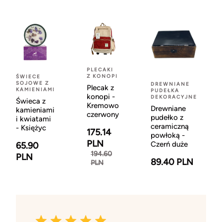
PLECAKI
Z KONOPI
ŚWIECE
SOJOWE Z
DREWNIANE
Plecak z
KAMIENIAMI
PUDEŁKA
konopi -
DEKORACYJNE
Świeca z
Kremowo
Drewniane
kamieniami
czerwony
pudełko z
i kwiatami
ceramiczną
- Księżyc
175.14
powłoką -
PLN
Czerń duże
65.90
194.60
PLN
89.40 PLN
PLN