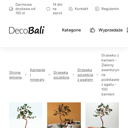
Darmowa
14 dni
dostawa od
na
Kontakt
Regulamin
150 zł
zwrot
Kategorie
Wyprzedaże
Drzewko z
kamieni -
Zielony
Kamienie
Drzewka
awenturyn
Strona
Drzewka
i
szczęścia
na
główna
szczęścia
minerały
z agatem
podstawie
z agatu -
100
kamieni