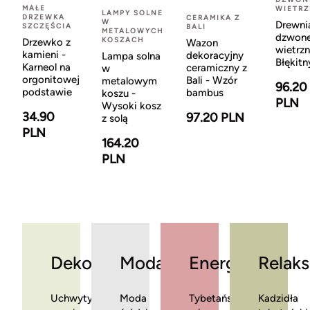
MAŁE
WIETR
LAMPY SOLNE
DRZEWKA
CERAMIKA Z
W
Drewni
SZCZĘŚCIA
BALI
METALOWYCH
dzwon
KOSZACH
Drzewko z
Wazon
wietrzn
kamieni -
dekoracyjny
Lampa solna
Błękitn
Karneol na
ceramiczny z
w
orgonitowej
Bali - Wzór
metalowym
96.20
podstawie
bambus
koszu -
PLN
Wysoki kosz
34.90
97.20 PLN
z solą
PLN
164.20
PLN
Dekoracje
Moda
Energia
Relaks
Uchwyty
Moda
Tybetańskie
Kadzidła