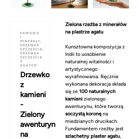
Zielona rzeźba z minerałów
na plastrze agatu
KAMIENIE
I
MINERAŁY
,
DRZEWKA
Kunsztowna kompozycja z
SZCZĘŚCIA
,
DRZEWKA
Indii to uosobienie
SZCZĘŚCIA
naturalnej witalności i
Z
AGATEM
artystycznego
Drzewko
wyrafinowania. Ręcznie
z
wykonana dekoracja składa
się ze
100 naturalnych
kamieni
kamieni
zielonego
-
awenturynu, które tworzą
Zielony
soczystą koronę
na
miedzianych drucikach.
awenturyn
Fundamentem rzeźby jest
na
szlachetny plaster agatu
,