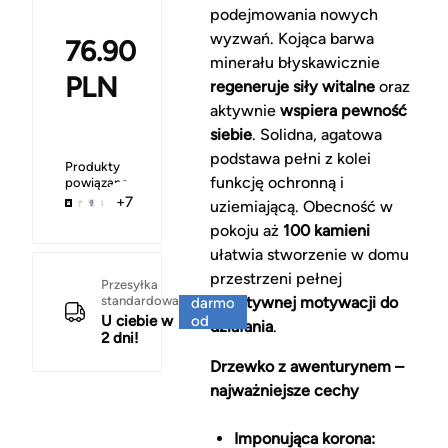
podejmowania nowych
wyzwań. Kojąca barwa
76.90
minerału błyskawicznie
PLN
regeneruje siły witalne
oraz
aktywnie
wspiera pewność
siebie
. Solidna, agatowa
podstawa pełni z kolei
Produkty
funkcję ochronną i
powiązane
+7
uziemiającą. Obecność w
pokoju aż
100 kamieni
ułatwia stworzenie w domu
przestrzeni pełnej
Za
Przesyłka
standardowa
pozytywnej motywacji do
darmo
U ciebie w
od
działania
.
2 dni!
150 zł
Drzewko z awenturynem –
najważniejsze cechy
Imponująca korona: