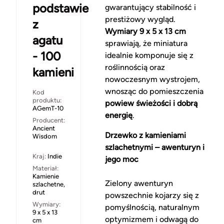
podstawie
gwarantujący stabilność i
prestiżowy wygląd.
z
Wymiary 9 x 5 x 13 cm
agatu
sprawiają, że miniatura
- 100
idealnie komponuje się z
roślinnością oraz
kamieni
nowoczesnym wystrojem,
wnosząc do pomieszczenia
Kod
produktu:
powiew świeżości i dobrą
AGemT-10
energię
.
Producent:
Ancient
Drzewko z kamieniami
Wisdom
szlachetnymi – awenturyn i
Kraj:
Indie
jego moc
Materiał:
Kamienie
Zielony awenturyn
szlachetne,
drut
powszechnie kojarzy się z
Wymiary:
pomyślnością, naturalnym
9 x 5 x 13
optymizmem i odwagą do
cm