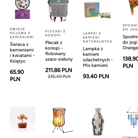
SPODNI
ŚWIECE
DO JOG
PLECAKI Z
SOJOWE Z
LAMPKI Z
KONOPI
Spodni
KAMIENIAMI
KAMIENI
NATURALNYCH
do jogi
Plecak z
Świeca z
Orange
konopi -
Lampka z
kamieniami
Rolowany
kamieni
i kwiatami -
138.9
szaro-zielony
szlachetnych -
Księżyc
Mix kamieni
PLN
211.86 PLN
65.90
93.40 PLN
235.40 PLN
PLN
DZWON