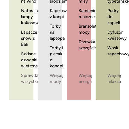
na wino
śródziemnomorska
misy
tybetański
Naturalne
Kapelusze
Kamienie
Pudry
lampy
z konpi
runiczne
do
kokosowe
kąpieli
Torby
Bransoletki
Łapacze
na
mocy
Dyfuzor
snów z
laptopa
kwiatowy
Drzewka
Bali
Torby i
szczęścia
Wosk
Szklane
plecaki
zapachow
dzwonki
z
wietrzne
konopi
Sprawdź
Więcej
Więcej
Więcej
wszystkie
mody
energii
relaksu