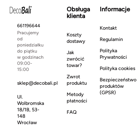
Obsługa
Informacje
klienta
661196644
Kontakt
Pracujemy
Koszty
od
Regulamin
dostawy
poniedziałku
Polityka
do piątku
Jak
Prywatności
w godzinach
zwrócić
09:00-
towar?
Polityka cookies
15:00
Zwrot
Bezpieczeństwo
sklep@decobali.pl
produktu
produktów
(GPSR)
Metody
Ul.
płatności
Wolbromska
18/1B, 53-
FAQ
148
Wrocław