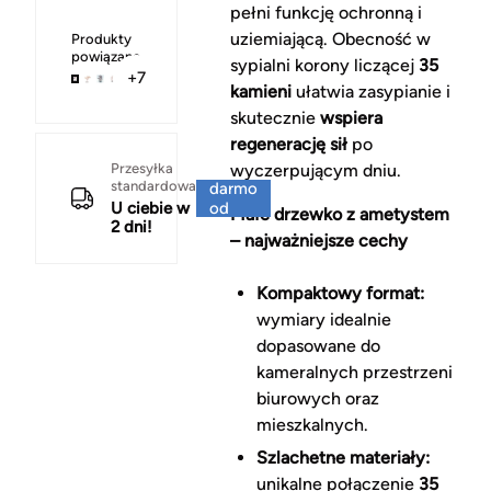
pełni funkcję ochronną i
uziemiającą. Obecność w
Produkty
powiązane
sypialni korony liczącej
35
+7
kamieni
ułatwia zasypianie i
skutecznie
wspiera
regenerację sił
po
Za
Przesyłka
wyczerpującym dniu.
standardowa
darmo
U ciebie w
od
Małe drzewko z ametystem
2 dni!
150 zł
– najważniejsze cechy
Kompaktowy format:
wymiary idealnie
dopasowane do
kameralnych przestrzeni
biurowych oraz
mieszkalnych.
Szlachetne materiały:
unikalne połączenie
35