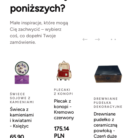
poniższych?
Małe inspiracje, które mogą
Cię zachwycić – wybierz
coś, co dopełni Twoje
zamówienie.
PLECAKI
Z KONOPI
ŚWIECE
SOJOWE Z
DREWNIANE
Plecak z
KAMIENIAMI
PUDEŁKA
konopi -
DEKORACYJNE
Świeca z
Kremowo
Drewniane
kamieniami
czerwony
pudełko z
i kwiatami
ceramiczną
- Księżyc
175.14
powłoką -
PLN
Czerń duże
65.90