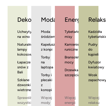
Dekoracje
Moda
Energia
Relaks
Uchwyty
Moda
Tybetańskie
Kadzidła
na wino
śródziemnomorska
misy
tybetański
Naturalne
Kapelusze
Kamienie
Pudry
lampy
z konpi
runiczne
do
kokosowe
kąpieli
Torby
Bransoletki
Łapacze
na
mocy
Dyfuzor
snów z
laptopa
kwiatowy
Drzewka
Bali
Torby i
szczęścia
Wosk
Szklane
plecaki
zapachow
dzwonki
z
wietrzne
konopi
Sprawdź
Więcej
Więcej
Więcej
wszystkie
mody
energii
relaksu