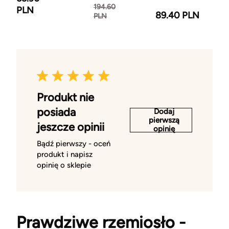
194.60
PLN
89.40 PLN
PLN
Produkt nie
posiada
Dodaj
pierwszą
jeszcze opinii
opinię
Bądź pierwszy - oceń
produkt i napisz
opinię o sklepie
Prawdziwe rzemiosło -