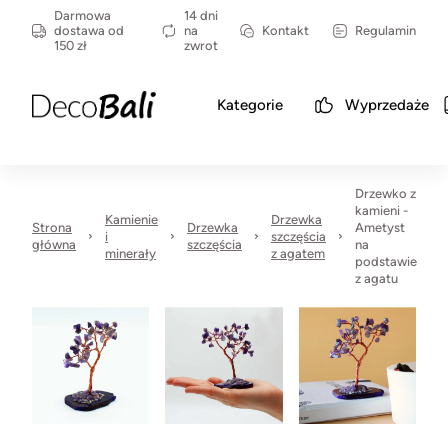
Darmowa
14 dni
dostawa od
na
Kontakt
Regulamin
150 zł
zwrot
Kategorie
Wyprzedaże
Drzewko z
kamieni -
Kamienie
Drzewka
Strona
Drzewka
Ametyst
i
szczęścia
główna
szczęścia
na
minerały
z agatem
podstawie
z agatu