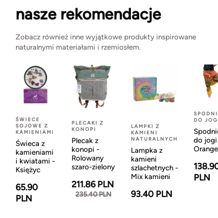
nasze rekomendacje
Zobacz również inne wyjątkowe produkty inspirowane
naturalnymi materiałami i rzemiosłem.
SPODNI
ŚWIECE
DO JOG
PLECAKI Z
SOJOWE Z
LAMPKI Z
KONOPI
Spodni
KAMIENIAMI
KAMIENI
NATURALNYCH
do jogi
Plecak z
Świeca z
Orange
konopi -
Lampka z
kamieniami
Rolowany
kamieni
i kwiatami -
138.9
szaro-zielony
szlachetnych -
Księżyc
Mix kamieni
PLN
211.86 PLN
65.90
93.40 PLN
235.40 PLN
PLN