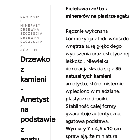
Fioletowa rzeźba z
minerałów na plastrze agatu
KAMIENIE
I
MINERAŁY
,
DRZEWKA
Ręcznie wykonana
SZCZĘŚCIA
,
DRZEWKA
kompozycja z Indii wnosi do
SZCZĘŚCIA
wnętrza aurę głębokiego
Z
AGATEM
wyciszenia oraz estetycznej
Drzewko
lekkości. Niewielka
z
dekoracja składa się z
35
naturalnych kamieni
kamieni
ametystu, które misternie
-
wpleciono w miedziane,
Ametyst
plastyczne druciki.
Stabilność całej formy
na
gwarantuje autentyczna,
podstawie
agatowa podstawa.
z
Wymiary 7 x 4,5 x 10 cm
sprawiają, że miniatura
agatu