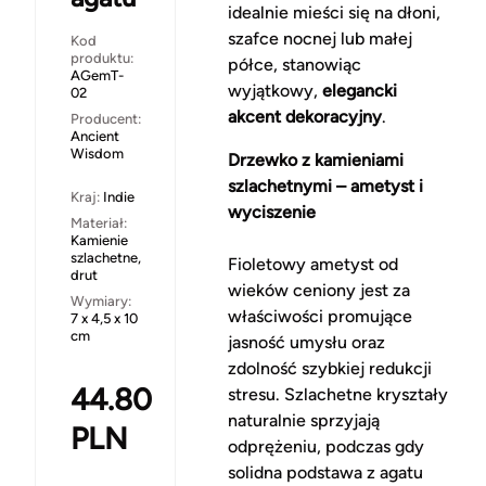
idealnie mieści się na dłoni,
szafce nocnej lub małej
Kod
produktu:
półce, stanowiąc
AGemT-
wyjątkowy,
elegancki
02
akcent dekoracyjny
.
Producent:
Ancient
Wisdom
Drzewko z kamieniami
szlachetnymi – ametyst i
Kraj:
Indie
wyciszenie
Materiał:
Kamienie
szlachetne,
Fioletowy ametyst od
drut
wieków ceniony jest za
Wymiary:
właściwości promujące
7 x 4,5 x 10
cm
jasność umysłu oraz
zdolność szybkiej redukcji
44.80
stresu. Szlachetne kryształy
naturalnie sprzyjają
PLN
odprężeniu, podczas gdy
solidna podstawa z agatu