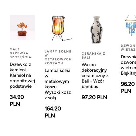
DZWON
MAŁE
WIETR
LAMPY SOLNE
DRZEWKA
CERAMIKA Z
W
Drewni
SZCZĘŚCIA
BALI
METALOWYCH
dzwon
KOSZACH
Drzewko z
Wazon
wietrzn
kamieni -
dekoracyjny
Lampa solna
Błękitn
Karneol na
ceramiczny z
w
orgonitowej
Bali - Wzór
metalowym
96.20
podstawie
bambus
koszu -
PLN
Wysoki kosz
34.90
97.20 PLN
z solą
PLN
164.20
PLN