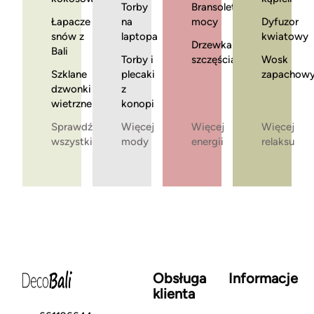
Torby
Bransoletki
Łapacze
na
mocy
Dyfuzor
snów z
laptopa
kwiatowy
Drzewka
Bali
Torby i
szczęścia
Wosk
Szklane
plecaki
zapachow
dzwonki
z
wietrzne
konopi
Sprawdź
Więcej
Więcej
Więcej
wszystkie
mody
energii
relaksu
Obsługa
Informacje
klienta