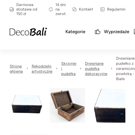
Darmowa
14 dni
dostawa od
na
Kontakt
Regulamin
150 zł
zwrot
Kategorie
Wyprzedaże
Drewniane
Skrzynie
Drewniane
pudełko z
Strona
Rękodzieło
i
pudełka
ceramiczn
główna
artystyczne
pudełka
dekoracyjne
powłoką -
Białe