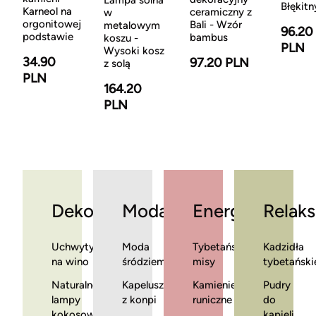
Lampa solna
Błękitn
Karneol na
ceramiczny z
w
orgonitowej
Bali - Wzór
metalowym
96.20
podstawie
bambus
koszu -
PLN
Wysoki kosz
34.90
97.20 PLN
z solą
PLN
164.20
PLN
Dekoracje
Moda
Energia
Relaks
Uchwyty
Moda
Tybetańskie
Kadzidła
na wino
śródziemnomorska
misy
tybetański
Naturalne
Kapelusze
Kamienie
Pudry
lampy
z konpi
runiczne
do
kokosowe
kąpieli