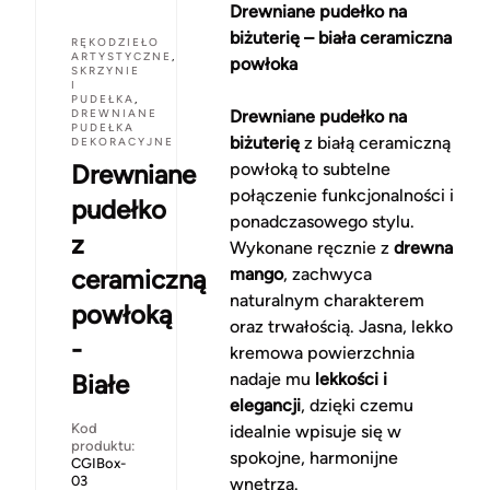
Drewniane pudełko na
biżuterię – biała ceramiczna
RĘKODZIEŁO
ARTYSTYCZNE
,
powłoka
SKRZYNIE
I
PUDEŁKA
,
DREWNIANE
Drewniane pudełko na
PUDEŁKA
biżuterię
z białą ceramiczną
DEKORACYJNE
Drewniane
powłoką to subtelne
połączenie funkcjonalności i
pudełko
ponadczasowego stylu.
z
Wykonane ręcznie z
drewna
ceramiczną
mango
, zachwyca
naturalnym charakterem
powłoką
oraz trwałością. Jasna, lekko
-
kremowa powierzchnia
Białe
nadaje mu
lekkości i
elegancji
, dzięki czemu
Kod
idealnie wpisuje się w
produktu:
spokojne, harmonijne
CGIBox-
03
wnętrza.