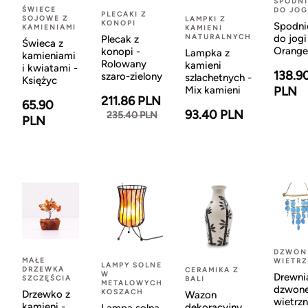
SPODNI
ŚWIECE
DO JOG
PLECAKI Z
SOJOWE Z
LAMPKI Z
KONOPI
Spodni
KAMIENIAMI
KAMIENI
NATURALNYCH
do jogi
Plecak z
Świeca z
Orange
konopi -
Lampka z
kamieniami
Rolowany
kamieni
i kwiatami -
138.9
szaro-zielony
szlachetnych -
Księżyc
Mix kamieni
PLN
211.86 PLN
65.90
93.40 PLN
235.40 PLN
PLN
DZWON
MAŁE
WIETR
LAMPY SOLNE
DRZEWKA
CERAMIKA Z
W
Drewni
SZCZĘŚCIA
BALI
METALOWYCH
dzwon
KOSZACH
Drzewko z
Wazon
wietrzn
kamieni -
dekoracyjny