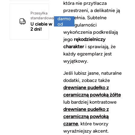
która nie przytłacza
przestrzeni, a delikatnie ją
Za
Przesyłka
uzupełnia. Subtelne
standardowa
darmo
U ciebie w
od
nieregularności
2 dni!
150 zł
wykończenia podkreślają
jego
rękodzielniczy
charakter
i sprawiają, że
każdy egzemplarz jest
wyjątkowy.
Jeśli lubisz jasne, naturalne
dodatki, zobacz także
drewniane pudełko z
ceramiczną powłoką żółte
lub bardziej kontrastowe
drewniane pudełko z
ceramiczną powłoką
czarne
, które tworzy
wyraźniejszy akcent.