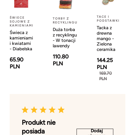
TACE I
ŚWIECE
TORBY Z
PODSTAWKI
SOJOWE Z
RECYKLINGU
KAMIENIAMI
Tacka z
Duża torba
Świeca z
drewna
z recyklingu
kamieniami
mango -
- W tonacji
i kwiatami
Zielona
lawendy
- Diabelska
ceramika
110.80
65.90
144.25
PLN
PLN
PLN
169.70
PLN
Produkt nie
posiada
Dodaj