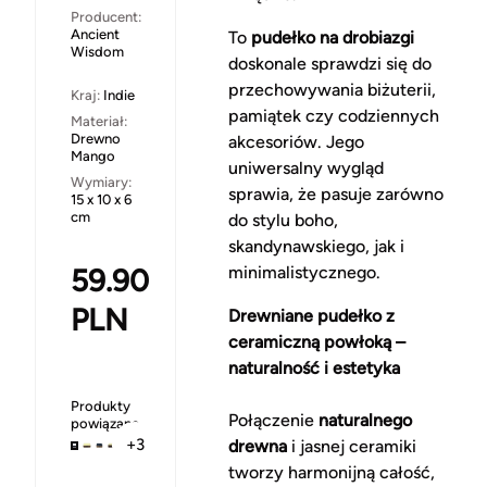
Producent:
Ancient
To
pudełko na drobiazgi
Wisdom
doskonale sprawdzi się do
przechowywania biżuterii,
Kraj:
Indie
pamiątek czy codziennych
Materiał:
Drewno
akcesoriów. Jego
Mango
uniwersalny wygląd
Wymiary:
sprawia, że pasuje zarówno
15 x 10 x 6
cm
do stylu boho,
skandynawskiego, jak i
59.90
minimalistycznego.
PLN
Drewniane pudełko z
ceramiczną powłoką –
naturalność i estetyka
Produkty
Połączenie
naturalnego
powiązane
+3
drewna
i jasnej ceramiki
tworzy harmonijną całość,