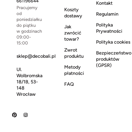
661196644
Kontakt
Pracujemy
Koszty
od
Regulamin
dostawy
poniedziałku
Polityka
do piątku
Jak
Prywatności
w godzinach
zwrócić
09:00-
towar?
Polityka cookies
15:00
Zwrot
Bezpieczeństwo
sklep@decobali.pl
produktu
produktów
(GPSR)
Metody
Ul.
płatności
Wolbromska
18/1B, 53-
FAQ
148
Wrocław