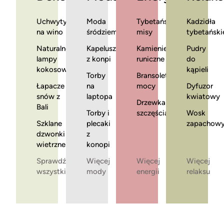
Uchwyty
Moda
Tybetańskie
Kadzidła
na wino
śródziemnomorska
misy
tybetański
Naturalne
Kapelusze
Kamienie
Pudry
lampy
z konpi
runiczne
do
kokosowe
kąpieli
Torby
Bransoletki
Łapacze
na
mocy
Dyfuzor
snów z
laptopa
kwiatowy
Drzewka
Bali
Torby i
szczęścia
Wosk
Szklane
plecaki
zapachow
dzwonki
z
wietrzne
konopi
Sprawdź
Więcej
Więcej
Więcej
wszystkie
mody
energii
relaksu