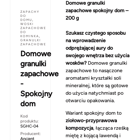
Domowe granulki
zapachowe spokojny dom –
ZAPACHY
DO
200 g
DOMU
,
WOSKI
ZAPACHOWE
DO
Szukasz czystego sposobu
KOMINKA
,
na wprowadzenie
GRANULKI
ZAPACHOWE
odprężającej aury do
Domowe
swojego wnętrza bez użycia
granulki
wosków?
Domowe granulki
zapachowe to nasączone
zapachowe
aromatami kryształki soli
-
mineralnej, które są gotowe
Spokojny
do użycia natychmiast po
otwarciu opakowania.
dom
Wariant spokojny dom to
Kod
ziołowo-przyprawowa
produktu:
SGHC-04
kompozycja
, łącząca rześką
Producent:
miętę z kojącą lawendą i
Ancient