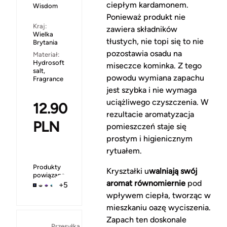
ciepłym kardamonem.
Wisdom
Ponieważ produkt nie
Kraj:
zawiera składników
Wielka
tłustych, nie topi się to nie
Brytania
pozostawia osadu na
Materiał:
Hydrosoft
miseczce kominka. Z tego
salt,
powodu wymiana zapachu
Fragrance
jest szybka i nie wymaga
uciążliwego czyszczenia. W
12.90
rezultacie aromatyzacja
PLN
pomieszczeń staje się
prostym i higienicznym
rytuałem.
Produkty
Kryształki u
walniają swój
powiązane
aromat równomiernie
pod
+5
wpływem ciepła, tworząc w
mieszkaniu oazę wyciszenia.
Zapach ten doskonale
Za
Przesyłka