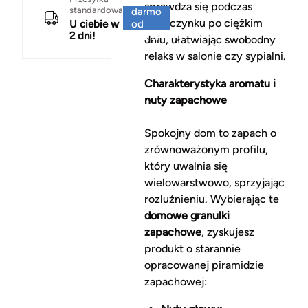
sprawdza się podczas
standardowa
darmo
odpoczynku po ciężkim
U ciebie w
od
2 dni!
150 zł
dniu, ułatwiając swobodny
relaks w salonie czy sypialni.
Charakterystyka aromatu i
nuty zapachowe
Spokojny dom to zapach o
zrównoważonym profilu,
który uwalnia się
wielowarstwowo, sprzyjając
rozluźnieniu. Wybierając te
domowe granulki
zapachowe
, zyskujesz
produkt o starannie
opracowanej piramidzie
zapachowej: