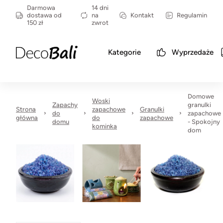
Darmowa
14 dni
dostawa od
na
Kontakt
Regulamin
150 zł
zwrot
Kategorie
Wyprzedaże
Domowe
Woski
Zapachy
granulki
Strona
zapachowe
Granulki
do
zapachowe
główna
do
zapachowe
domu
- Spokojny
kominka
dom