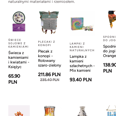
naturalnymi materiałami i rzemiosłem.
SPODNI
ŚWIECE
DO JOG
PLECAKI Z
SOJOWE Z
LAMPKI Z
KONOPI
Spodni
KAMIENIAMI
KAMIENI
NATURALNYCH
do jogi
Plecak z
Świeca z
Orange
konopi -
Lampka z
kamieniami
Rolowany
kamieni
i kwiatami -
138.9
szaro-zielony
szlachetnych -
Księżyc
Mix kamieni
PLN
211.86 PLN
65.90
93.40 PLN
235.40 PLN
PLN