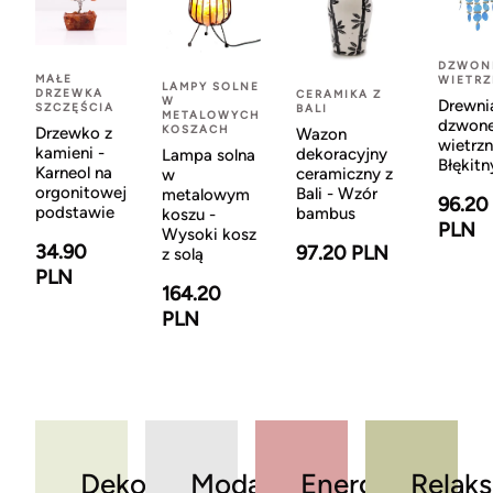
DZWON
MAŁE
WIETR
LAMPY SOLNE
DRZEWKA
CERAMIKA Z
W
Drewni
SZCZĘŚCIA
BALI
METALOWYCH
dzwon
KOSZACH
Drzewko z
Wazon
wietrzn
kamieni -
dekoracyjny
Lampa solna
Błękitn
Karneol na
ceramiczny z
w
orgonitowej
Bali - Wzór
metalowym
96.20
podstawie
bambus
koszu -
PLN
Wysoki kosz
34.90
97.20 PLN
z solą
PLN
164.20
PLN
Dekoracje
Moda
Energia
Relaks