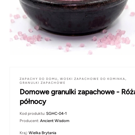
ZAPACHY DO DOMU
,
WOSKI ZAPACHOWE DO KOMINKA
,
GRANULKI ZAPACHOWE
Domowe granulki zapachowe - Róż
północy
Kod produktu:
SGHC-04-1
Producent:
Ancient Wisdom
Kraj:
Wielka Brytania