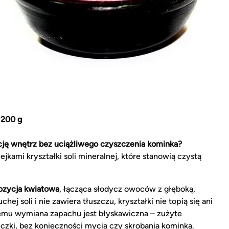
 200 g
ję wnętrz bez uciążliwego czyszczenia kominka?
ami kryształki soli mineralnej, które stanowią czystą
zycja kwiatowa
, łącząca słodycz owoców z głęboką,
j soli i nie zawiera tłuszczu, kryształki nie topią się ani
 temu wymiana zapachu jest błyskawiczna – zużyte
czki, bez konieczności mycia czy skrobania kominka.