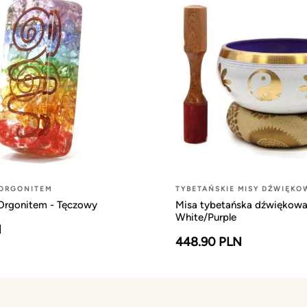
 ORGONITEM
TYBETAŃSKIE MISY DŹWIĘKO
 Orgonitem - Tęczowy
Misa tybetańska dźwiękowa
White/Purple
N
448.90 PLN