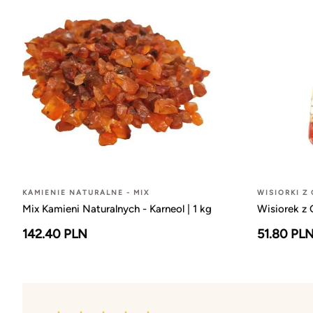
KAMIENIE NATURALNE - MIX
WISIORKI Z
Mix Kamieni Naturalnych - Karneol | 1 kg
Wisiorek z
142.40 PLN
51.80 PL