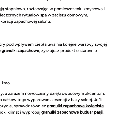
ję
stopniowo, roztaczając w pomieszczeniu zmysłową i
o wieczornych rytuałów spa w zaciszu domowym,
ekoracji zapachowej salonu.
óry pod wpływem ciepła uwalnia kolejne warstwy swojej
granulki zapachowe
, zyskujesz produkt o starannie
piżmo.
zny, a zarazem nowoczesny dzięki owocowym akcentom.
o całkowitego wyparowania esencji z bazy solnej. Jeśli
pozycje, sprawdź również
granulki zapachowe kwieciste
odki klimat i wypróbuj
granulki zapachowe buduar pasji
.