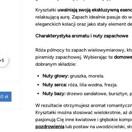
Kryształki
uwalniają swoją ekskluzywną esenc
relaksującą aurę. Zapach idealnie pasuje d
eleganckich kolacji oraz jako stały element d
Charakterystyka aromatu i nuty zapachowe
Róża północy to zapach wielowymiarowy, kt
piramidy zapachowej. Wybierając te
domowe 
+5
dobranym składzie:
Nuty głowy:
gruszka, morela.
Nuty serca:
róża, lilia wodna, frezja.
Nuty bazy:
drzewo sandałowe, bursztyn, 
0 zł
W rezultacie otrzymujesz aromat romantyc
Kryształki można stosować wielokrotnie, aż d
pasjonują Cię inne kwiatowe i głębokie kom
pozdrowienia
lub postaw na uwodzicielski, sł