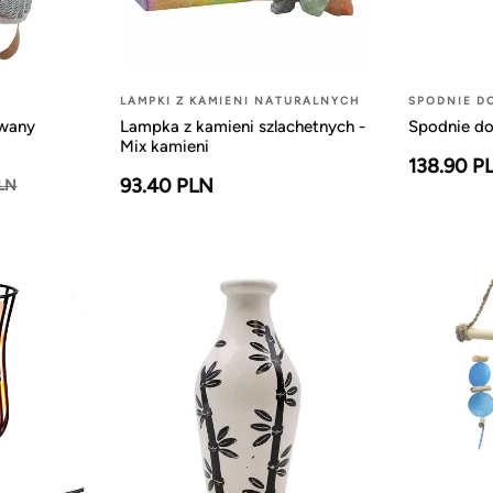
LAMPKI Z KAMIENI NATURALNYCH
SPODNIE D
owany
Lampka z kamieni szlachetnych -
Spodnie do
Mix kamieni
138.90 P
93.40 PLN
PLN