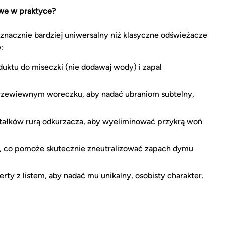
we w praktyce?
t znacznie bardziej uniwersalny niż klasyczne odświeżacze
:
uktu do miseczki (nie dodawaj wody) i zapal
przewiewnym woreczku, aby nadać ubraniom subtelny,
ształków rurą odkurzacza, aby wyeliminować przykrą woń
, co pomoże skutecznie zneutralizować zapach dymu
erty z listem, aby nadać mu unikalny, osobisty charakter.