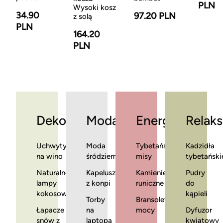
PLN
Wysoki kosz
34.90
97.20 PLN
z solą
PLN
164.20
PLN
Dekoracje
Moda
Energia
Relaks
Uchwyty
Moda
Tybetańskie
Kadzidła
na wino
śródziemnomorska
misy
tybetański
Naturalne
Kapelusze
Kamienie
Pudry
lampy
z konpi
runiczne
do
kokosowe
kąpieli
Torby
Bransoletki
Łapacze
na
mocy
Dyfuzor
snów z
laptopa
kwiatowy