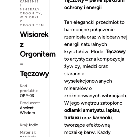
Tęczowy – pełne spektrum
KAMIENIE
I
ochrony i energii
MINERAŁY
,
ORGONITY
,
WISIORKI
Z
Ten elegancki przedmiot to
ORGONITEM
harmonijne połączenie
Wisiorek
rzemiosła oraz wielobarwnej
z
energii naturalnych
kryształów. Model
Tęczowy
Orgonitem
to artystyczna kompozycja
-
żywicy, miedzi oraz
Tęczowy
starannie
wyselekcjonowanych
Kod
minerałów o
produktu:
zróżnicowanych wibracjach.
OPP-03
W jego wnętrzu zatopiono
Producent:
Ancient
odłamki ametystu
,
lapisu
,
Wisdom
turkusu
oraz
karneolu
,
tworzące efektowną
Kraj:
Indie
mozaikę barw. Każdy
Materiał: