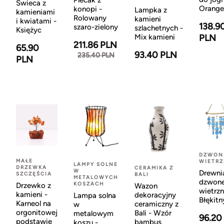
Plecak z
Świeca z
Orange
konopi -
Lampka z
kamieniami
Rolowany
kamieni
i kwiatami -
138.9
szaro-zielony
szlachetnych -
Księżyc
Mix kamieni
PLN
211.86 PLN
65.90
93.40 PLN
235.40 PLN
PLN
DZWON
MAŁE
WIETR
LAMPY SOLNE
DRZEWKA
CERAMIKA Z
W
Drewni
SZCZĘŚCIA
BALI
METALOWYCH
dzwon
KOSZACH
Drzewko z
Wazon
wietrzn
kamieni -
dekoracyjny
Lampa solna
Błękitn
Karneol na
ceramiczny z
w
orgonitowej
Bali - Wzór
metalowym
96.20
podstawie
bambus
koszu -