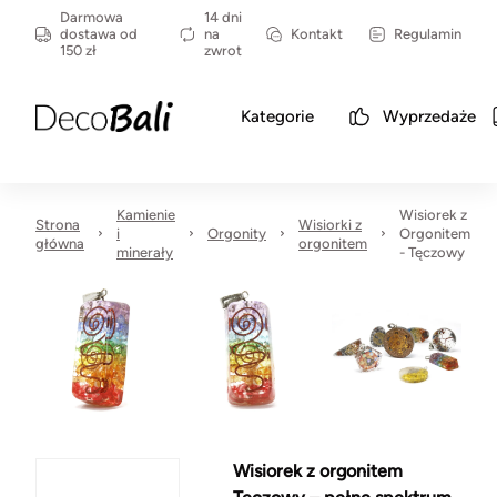
Darmowa
14 dni
dostawa od
na
Kontakt
Regulamin
150 zł
zwrot
Kategorie
Wyprzedaże
Kamienie
Wisiorek z
Strona
Wisiorki z
i
Orgonity
Orgonitem
główna
orgonitem
minerały
- Tęczowy
Wisiorek z orgonitem