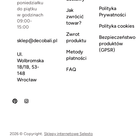
poniedziałku
Polityka
do piątku
Jak
Prywatności
w godzinach
zwrócić
09:00-
towar?
Polityka cookies
15:00
Zwrot
Bezpieczeństwo
sklep@decobali.pl
produktu
produktów
(GPSR)
Metody
Ul.
płatności
Wolbromska
18/1B, 53-
FAQ
148
Wrocław
2026 © Copyright.
Sklepy internetowe Selesto