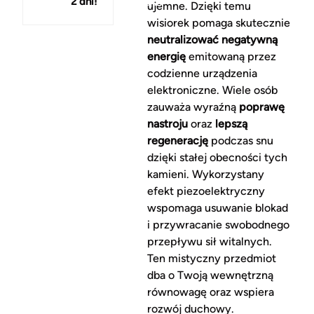
2 dni!
150 zł
ujemne. Dzięki temu
wisiorek pomaga skutecznie
neutralizować negatywną
energię
emitowaną przez
codzienne urządzenia
elektroniczne. Wiele osób
zauważa wyraźną
poprawę
nastroju
oraz
lepszą
regenerację
podczas snu
dzięki stałej obecności tych
kamieni. Wykorzystany
efekt piezoelektryczny
wspomaga usuwanie blokad
i przywracanie swobodnego
przepływu sił witalnych.
Ten mistyczny przedmiot
dba o Twoją wewnętrzną
równowagę oraz wspiera
rozwój duchowy.