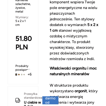
Kamienie
komponent wspiera Twoje
szlachetne,
pole energetyczne na wielu
żywice,
metal
płaszczyznach
Wymiary:
jednocześnie. Ten stylowy
5 x 2 x 1
dodatek o wymiarach
5 x 2 x
cm
1 cm
stanowi wyjątkową
ozdobę o mistycznym
51.80
charakterze. To produkt
PLN
wysokiej klasy, stworzony
przez doświadczonych
mistrzów rzemiosła z Indii.
Produkty
Właściwości orgonitu i moc
powiązane
naturalnych minerałów
+6
W strukturze produktu
wykorzystano
orgonit
, który
Za
Przesyłka
przetwarza energię
standardowa
darmo
otoczenia i wytwarza jony
U ciebie w
od