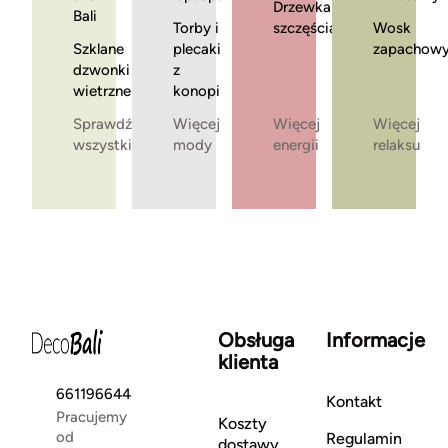
Drzewka
Bali
Torby i
szczęścia
Wosk
Szklane
plecaki
zapachow
dzwonki
z
wietrzne
konopi
Sprawdź
Więcej
Więcej
Więcej
wszystkie
mody
energii
relaksu
Obsługa
Informacje
klienta
661196644
Kontakt
Pracujemy
Koszty
od
Regulamin
dostawy