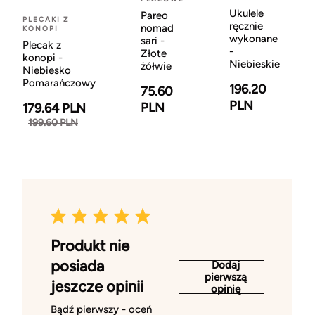
Ukulele
Pareo
PLECAKI Z
ręcznie
nomad
KONOPI
wykonane
sari -
Plecak z
-
Złote
konopi -
Niebieskie
żółwie
Niebiesko
Pomarańczowy
196.20
75.60
PLN
PLN
179.64 PLN
199.60 PLN
Produkt nie
posiada
Dodaj
pierwszą
jeszcze opinii
opinię
Bądź pierwszy - oceń