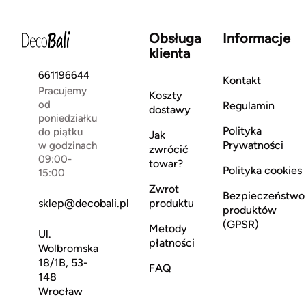
Obsługa
Informacje
klienta
661196644
Kontakt
Pracujemy
Koszty
od
Regulamin
dostawy
poniedziałku
Polityka
do piątku
Jak
Prywatności
w godzinach
zwrócić
09:00-
towar?
Polityka cookies
15:00
Zwrot
Bezpieczeństwo
sklep@decobali.pl
produktu
produktów
(GPSR)
Metody
Ul.
płatności
Wolbromska
18/1B, 53-
FAQ
148
Wrocław