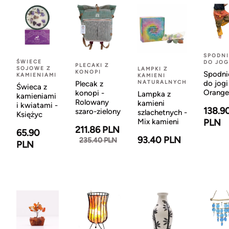
SPODNI
ŚWIECE
DO JOG
PLECAKI Z
SOJOWE Z
LAMPKI Z
KONOPI
Spodni
KAMIENIAMI
KAMIENI
NATURALNYCH
do jogi
Plecak z
Świeca z
Orange
konopi -
Lampka z
kamieniami
Rolowany
kamieni
i kwiatami -
138.9
szaro-zielony
szlachetnych -
Księżyc
Mix kamieni
PLN
211.86 PLN
65.90
93.40 PLN
235.40 PLN
PLN