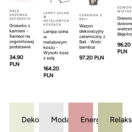
DZWON
MAŁE
WIETR
LAMPY SOLNE
DRZEWKA
CERAMIKA Z
W
Drewni
SZCZĘŚCIA
BALI
METALOWYCH
dzwon
KOSZACH
Drzewko z
Wazon
wietrzn
kamieni -
dekoracyjny
Lampa solna
Błękitn
Karneol na
ceramiczny z
w
orgonitowej
Bali - Wzór
metalowym
96.20
podstawie
bambus
koszu -
PLN
Wysoki kosz
34.90
97.20 PLN
z solą
PLN
164.20
PLN
Dekoracje
Moda
Energia
Relaks