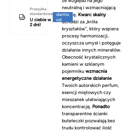
ze względu na jego
neutralną i wzmacniającą
Za
Przesyłka
standardowa
darmo
naturę.
Kwarc skalny
U ciebie w
od
uchodzi za „króla
2 dni!
150 zł
kryształów”, który wspiera
procesy harmonizacji,
oczyszcza umysł i potęguje
działanie innych minerałów.
Obecność krystalicznych
kamieni w szklanym
pojemniku
wzmacnia
energetyczne działanie
Twoich autorskich perfum,
esencji miętowych czy
mieszanek ułatwiających
koncentrację.
Ponadto
transparentne ścianki
buteleczki pozwalają bez
trudu kontrolować ilość