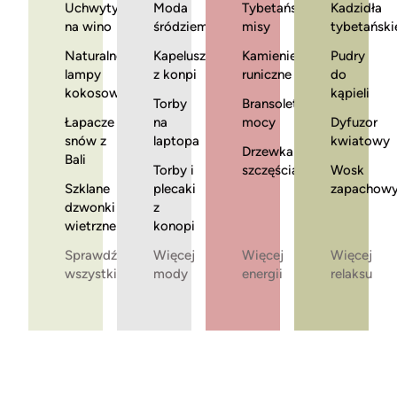
Uchwyty
Moda
Tybetańskie
Kadzidła
na wino
śródziemnomorska
misy
tybetański
Naturalne
Kapelusze
Kamienie
Pudry
lampy
z konpi
runiczne
do
kokosowe
kąpieli
Torby
Bransoletki
Łapacze
na
mocy
Dyfuzor
snów z
laptopa
kwiatowy
Drzewka
Bali
Torby i
szczęścia
Wosk
Szklane
plecaki
zapachow
dzwonki
z
wietrzne
konopi
Sprawdź
Więcej
Więcej
Więcej
wszystkie
mody
energii
relaksu