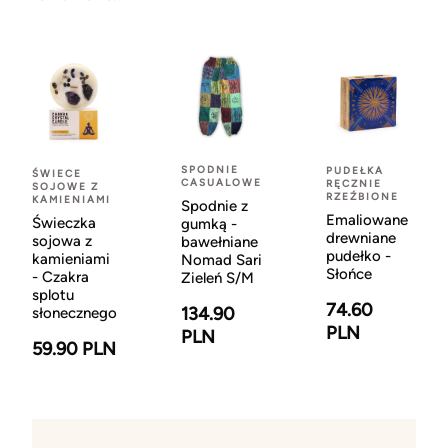
SPODNIE
PUDEŁKA
ŚWIECE
CASUALOWE
RĘCZNIE
SOJOWE Z
RZEŹBIONE
KAMIENIAMI
Spodnie z
Emaliowane
Świeczka
gumką -
drewniane
sojowa z
bawełniane
pudełko -
kamieniami
Nomad Sari
Słońce
- Czakra
Zieleń S/M
splotu
74.60
134.90
słonecznego
PLN
PLN
59.90 PLN