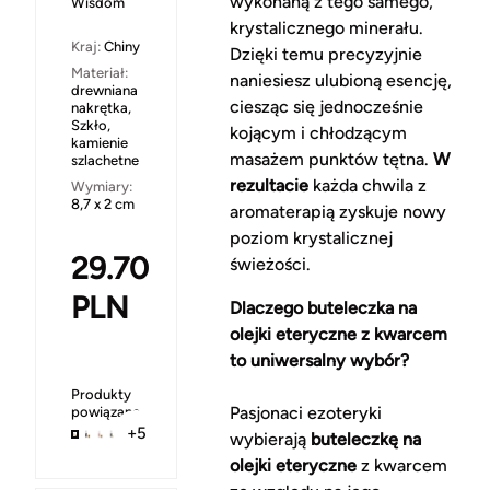
wykonaną z tego samego,
Wisdom
krystalicznego minerału.
Kraj:
Chiny
Dzięki temu precyzyjnie
Materiał:
naniesiesz ulubioną esencję,
drewniana
ciesząc się jednocześnie
nakrętka,
Szkło,
kojącym i chłodzącym
kamienie
masażem punktów tętna.
W
szlachetne
rezultacie
każda chwila z
Wymiary:
8,7 x 2 cm
aromaterapią zyskuje nowy
poziom krystalicznej
29.70
świeżości.
PLN
Dlaczego buteleczka na
olejki eteryczne z kwarcem
to uniwersalny wybór?
Produkty
Pasjonaci ezoteryki
powiązane
+5
wybierają
buteleczkę na
olejki eteryczne
z kwarcem