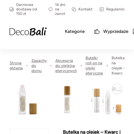
Darmowa
14 dni
dostawa od
na
Kontakt
Regulamin
150 zł
zwrot
Kategorie
Wyprzedaże
Butelki
Butelka
Zapachy
Akcesoria
Strona
roll-on na
na
do
do olejków
główna
olejki
olejek -
domu
eterycznych
eteryczne
Kwarc
Butelka na olejek – Kwarc i