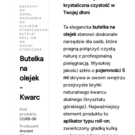
krystaliczna czystość w
ZAPACHY
DO
Twojej dłoni
DOMU
,
AKCESORIA
DO
OLEJKÓW
Ta elegancka
butelka na
ETERYCZNYCH
,
olejek
stanowi doskonałe
BUTELKI
ROLL-ON
narzędzie dla osób, które
NA
OLEJKI
pragną połączyć czystą
ETERYCZNE
naturę z profesjonalną
Butelka
pielęgnacją. Wysokiej
na
jakości szkło o
pojemności 5
olejek
ml
skrywa w swoim wnętrzu
przejrzyste bryłki
-
naturalnego kwarcu
Kwarc
skalnego (kryształu
górskiego). Najważniejszy
Kod
element produktu to
produktu:
CGRB-06
aplikator typu roll-on
,
Producent:
zwieńczony gładką kulką
Ancient