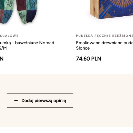
ASUALOWE
PUDEŁKA RĘCZNIE RZEŹBION
gumką - bawełniane Nomad
Emaliowane drewniane pude
 S/M
Słońce
LN
74.60 PLN
Dodaj pierwszą opinię