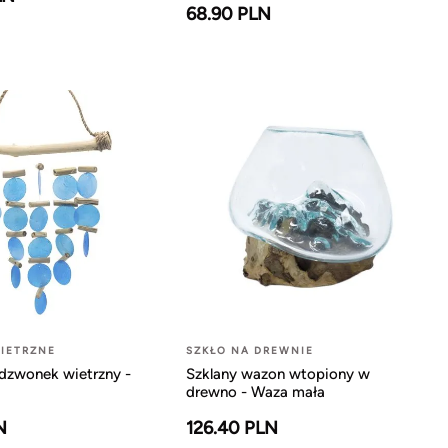
68.90 PLN
IETRZNE
SZKŁO NA DREWNIE
dzwonek wietrzny -
Szklany wazon wtopiony w
drewno - Waza mała
N
126.40 PLN