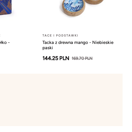
E
TACE I PODSTAWKI
łko -
Tacka z drewna mango - Niebieskie
paski
144.25 PLN
169.70 PLN