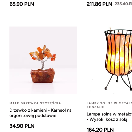
65.90 PLN
211.86 PLN
235.40 
MAŁE DRZEWKA SZCZĘŚCIA
LAMPY SOLNE W META
KOSZACH
Drzewko z kamieni - Karneol na
Lampa solna w metal
orgonitowej podstawie
- Wysoki kosz z solą
34.90 PLN
164.20 PLN