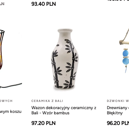
93.40 PLN
PLN
LOWYCH
CERAMIKA Z BALI
DZWONKI W
Wazon dekoracyjny ceramiczny z
Drewniany 
owym koszu
Bali - Wzór bambus
Błękitny
97.20 PLN
96.20 PL