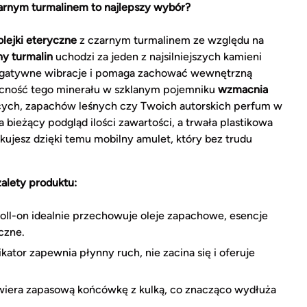
zarnym turmalinem to najlepszy wybór?
olejki eteryczne
z czarnym turmalinem ze względu na
y turmalin
uchodzi za jeden z najsilniejszych kamieni
 negatywne wibracje i pomaga zachować wewnętrzną
ecność tego minerału w szklanym pojemniku
wzmacnia
ych, zapachów leśnych czy Twoich autorskich perfum w
 bieżący podgląd ilości zawartości, a trwała plastikowa
kujesz dzięki temu mobilny amulet, który bez trudu
zalety produktu:
roll-on idealnie przechowuje oleje zapachowe, esencje
czne.
ator zapewnia płynny ruch, nie zacina się i oferuje
iera zapasową końcówkę z kulką, co znacząco wydłuża