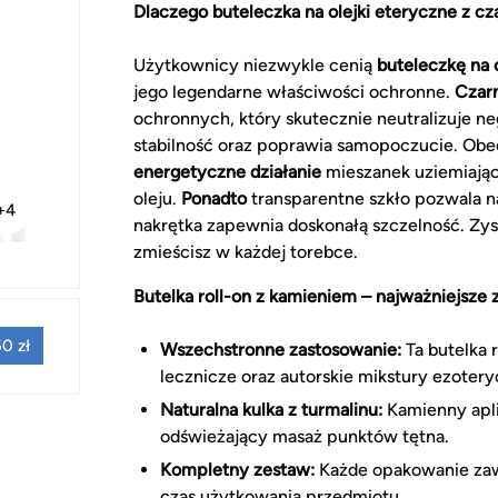
Dlaczego buteleczka na olejki eteryczne z c
Użytkownicy niezwykle cenią
buteleczkę na 
jego legendarne właściwości ochronne.
Czarn
ochronnych, który skutecznie neutralizuje
stabilność oraz poprawia samopoczucie. Ob
energetyczne działanie
mieszanek uziemiając
oleju.
Ponadto
transparentne szkło pozwala na
+4
nakrętka zapewnia doskonałą szczelność. Zys
zmieścisz w każdej torebce.
Butelka roll-on z kamieniem – najważniejsze 
0 zł
Wszechstronne zastosowanie:
Ta butelka 
lecznicze oraz autorskie mikstury ezotery
Naturalna kulka z turmalinu:
Kamienny aplik
odświeżający masaż punktów tętna.
Kompletny zestaw:
Każde opakowanie zaw
czas użytkowania przedmiotu.