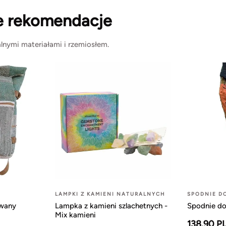
e rekomendacje
lnymi materiałami i rzemiosłem.
LAMPKI Z KAMIENI NATURALNYCH
SPODNIE D
owany
Lampka z kamieni szlachetnych -
Spodnie do
Mix kamieni
138.90 P