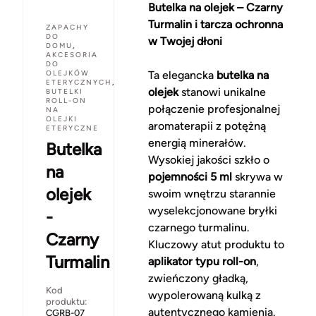
Butelka na olejek – Czarny
Turmalin i tarcza ochronna
ZAPACHY
DO
w Twojej dłoni
DOMU
,
AKCESORIA
DO
OLEJKÓW
Ta elegancka
butelka na
ETERYCZNYCH
,
olejek
stanowi unikalne
BUTELKI
ROLL-ON
połączenie profesjonalnej
NA
OLEJKI
aromaterapii z potężną
ETERYCZNE
energią minerałów.
Butelka
Wysokiej jakości szkło o
na
pojemności 5 ml
skrywa w
olejek
swoim wnętrzu starannie
wyselekcjonowane bryłki
-
czarnego turmalinu.
Czarny
Kluczowy atut produktu to
Turmalin
aplikator typu roll-on
,
zwieńczony gładką,
Kod
wypolerowaną kulką z
produktu:
autentycznego kamienia.
CGRB-07