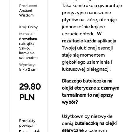
Taka konstrukcja gwarantuje
Producent:
Ancient
precyzyjne nanoszenie
Wisdom
płynów na skórę, oferując
jednocześnie kojące
Kraj:
Chiny
uczucie chłodu.
W
Materiał:
drewniana
rezultacie
każda aplikacja
nakrętka,
Twojej ulubionej esencji
Szkło,
kamienie
staje się momentem
szlachetne
głębokiego uziemienia i
Wymiary:
luksusowej pielęgnacji.
8,7 x 2 cm
Dlaczego buteleczka na
29.80
olejki eteryczne z czarnym
PLN
turmalinem to najlepszy
wybór?
Użytkownicy niezwykle
Produkty
cenią
buteleczkę na olejki
powiązane
eteryczne
z czarnym
+4