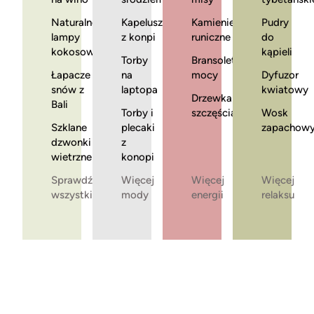
Naturalne
Kapelusze
Kamienie
Pudry
lampy
z konpi
runiczne
do
kokosowe
kąpieli
Torby
Bransoletki
Łapacze
na
mocy
Dyfuzor
snów z
laptopa
kwiatowy
Drzewka
Bali
Torby i
szczęścia
Wosk
Szklane
plecaki
zapachow
dzwonki
z
wietrzne
konopi
Sprawdź
Więcej
Więcej
Więcej
wszystkie
mody
energii
relaksu