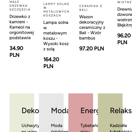
MAŁE
WIETR
LAMPY SOLNE
DRZEWKA
CERAMIKA Z
W
Drewni
SZCZĘŚCIA
BALI
METALOWYCH
dzwon
KOSZACH
Drzewko z
Wazon
wietrzn
kamieni -
dekoracyjny
Lampa solna
Błękitn
Karneol na
ceramiczny z
w
orgonitowej
Bali - Wzór
metalowym
96.20
podstawie
bambus
koszu -
PLN
Wysoki kosz
34.90
97.20 PLN
z solą
PLN
164.20
PLN
Dekoracje
Moda
Energia
Relaks
Uchwyty
Moda
Tybetańskie
Kadzidła
na wino
śródziemnomorska
misy
tybetański