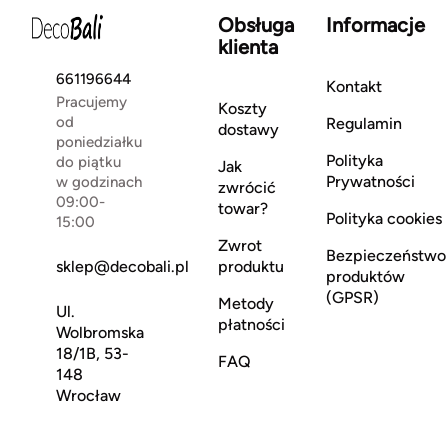
Obsługa
Informacje
klienta
661196644
Kontakt
Pracujemy
Koszty
od
Regulamin
dostawy
poniedziałku
Polityka
do piątku
Jak
Prywatności
w godzinach
zwrócić
09:00-
towar?
Polityka cookies
15:00
Zwrot
Bezpieczeństwo
sklep@decobali.pl
produktu
produktów
(GPSR)
Metody
Ul.
płatności
Wolbromska
18/1B, 53-
FAQ
148
Wrocław