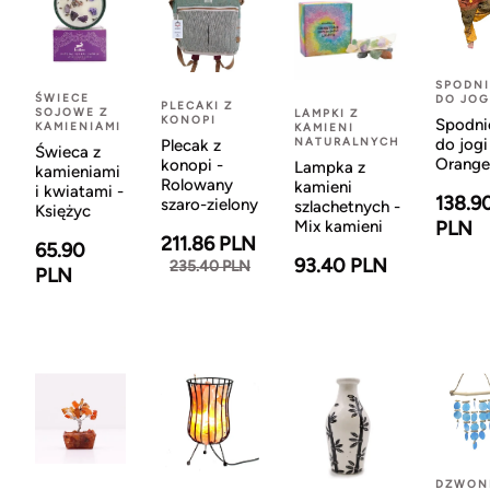
SPODNI
ŚWIECE
DO JOG
PLECAKI Z
SOJOWE Z
LAMPKI Z
KONOPI
Spodni
KAMIENIAMI
KAMIENI
NATURALNYCH
do jogi
Plecak z
Świeca z
Orange
konopi -
Lampka z
kamieniami
Rolowany
kamieni
i kwiatami -
138.9
szaro-zielony
szlachetnych -
Księżyc
Mix kamieni
PLN
211.86 PLN
65.90
93.40 PLN
235.40 PLN
PLN
DZWON