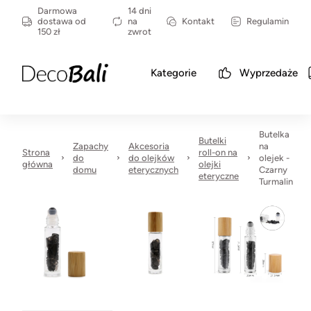
Darmowa
14 dni
dostawa od
na
Kontakt
Regulamin
150 zł
zwrot
Kategorie
Wyprzedaże
Butelka
Butelki
Zapachy
Akcesoria
na
Strona
roll-on na
do
do olejków
olejek -
główna
olejki
domu
eterycznych
Czarny
eteryczne
Turmalin