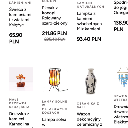
KONOPI
Spodni
KAMIENIAMI
KAMIENI
NATURALNYCH
do jogi
Plecak z
Świeca z
Orange
konopi -
Lampka z
kamieniami
Rolowany
kamieni
i kwiatami -
138.9
szaro-zielony
szlachetnych -
Księżyc
Mix kamieni
PLN
211.86 PLN
65.90
93.40 PLN
235.40 PLN
PLN
DZWON
MAŁE
WIETR
LAMPY SOLNE
DRZEWKA
CERAMIKA Z
W
Drewni
SZCZĘŚCIA
BALI
METALOWYCH
dzwon
KOSZACH
Drzewko z
Wazon
wietrzn
kamieni -
dekoracyjny
Lampa solna
Błękitn
Karneol na
ceramiczny z
w