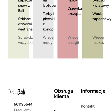
Łapacze
na
mocy
Dyfuzor
snów z
laptopa
kwiatowy
Drzewka
Bali
Torby i
szczęścia
Wosk
Szklane
plecaki
zapachow
dzwonki
z
wietrzne
konopi
Sprawdź
Więcej
Więcej
Więcej
wszystkie
mody
energii
relaksu
Obsługa
Informacje
klienta
661196644
Kontakt
Pracujemy