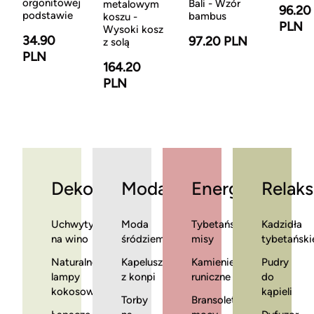
orgonitowej
Bali - Wzór
metalowym
96.20
podstawie
bambus
koszu -
PLN
Wysoki kosz
34.90
97.20 PLN
z solą
PLN
164.20
PLN
Dekoracje
Moda
Energia
Relaks
Uchwyty
Moda
Tybetańskie
Kadzidła
na wino
śródziemnomorska
misy
tybetański
Naturalne
Kapelusze
Kamienie
Pudry
lampy
z konpi
runiczne
do
kokosowe
kąpieli
Torby
Bransoletki