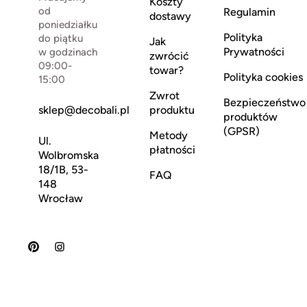
Koszty
od
Regulamin
dostawy
poniedziałku
Polityka
do piątku
Jak
Prywatności
w godzinach
zwrócić
09:00-
towar?
Polityka cookies
15:00
Zwrot
Bezpieczeństwo
sklep@decobali.pl
produktu
produktów
(GPSR)
Metody
Ul.
płatności
Wolbromska
18/1B, 53-
FAQ
148
Wrocław