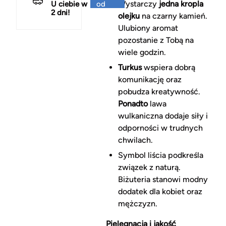
Wystarczy
jedna kropla
U ciebie w
od
2 dni!
150 zł
olejku
na czarny kamień.
Ulubiony aromat
pozostanie z Tobą na
wiele godzin.
Turkus
wspiera dobrą
komunikację oraz
pobudza kreatywność.
Ponadto
lawa
wulkaniczna dodaje siły i
odporności w trudnych
chwilach.
Symbol liścia podkreśla
związek z naturą.
Biżuteria stanowi modny
dodatek dla kobiet oraz
mężczyzn.
Pielęgnacja i jakość