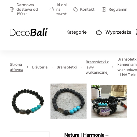
Darmowa
14 dni
dostawa od
na
Kontakt
Regulamin
150 zł
zwrot
Kategorie
Wyprzedaże
Bransoletk
Bransoletki z
Strona
kamieniam
Biżuteria
Bransoletki
lawy
główna
wulkanicz
wulkanicznej
- Liść Turk
Natura i Harmonia –