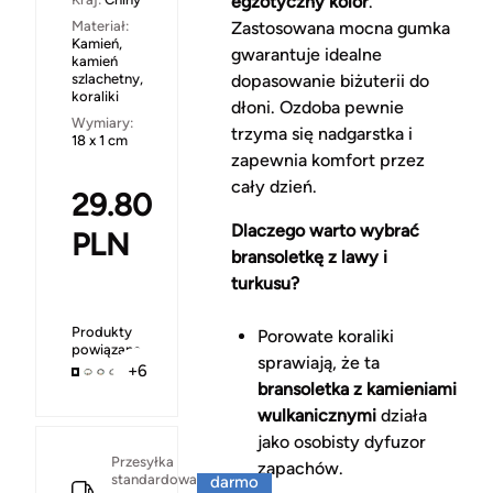
egzotyczny kolor
.
Materiał:
Zastosowana mocna gumka
Kamień,
gwarantuje idealne
kamień
szlachetny,
dopasowanie biżuterii do
koraliki
dłoni. Ozdoba pewnie
Wymiary:
trzyma się nadgarstka i
18 x 1 cm
zapewnia komfort przez
cały dzień.
29.80
Dlaczego warto wybrać
PLN
bransoletkę z lawy i
turkusu?
Produkty
Porowate koraliki
powiązane
sprawiają, że ta
+6
bransoletka z kamieniami
wulkanicznymi
działa
jako osobisty dyfuzor
Za
Przesyłka
zapachów.
standardowa
darmo