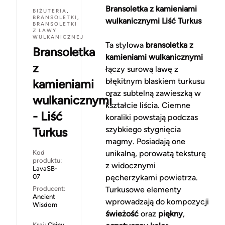
Bransoletka z kamieniami
BIŻUTERIA
,
BRANSOLETKI
,
wulkanicznymi Liść Turkus
BRANSOLETKI
Z LAWY
WULKANICZNEJ
Ta stylowa
bransoletka z
Bransoletka
kamieniami wulkanicznymi
z
łączy surową lawę z
błękitnym blaskiem turkusu
kamieniami
oraz subtelną zawieszką w
wulkanicznymi
kształcie liścia. Ciemne
- Liść
koraliki powstają podczas
szybkiego stygnięcia
Turkus
magmy. Posiadają one
Kod
unikalną, porowatą teksturę
produktu:
z widocznymi
LavaSB-
07
pęcherzykami powietrza.
Producent:
Turkusowe elementy
Ancient
wprowadzają do kompozycji
Wisdom
świeżość
oraz
piękny
,
Kraj:
Chiny