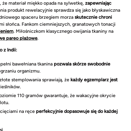
 że materiał miękko opada na sylwetkę,
zapewniając
nia produkt rewelacyjnie sprawdza się jako błyskawiczna
ołudniowego spaceru brzegiem morza
skutecznie chroni
i słońca. Fankom ciemniejszych, granatowych tonacji
bieniem
. Miłośniczkom klasycznego owijania tkaniny na
we pareo plażowe
.
 z Indii:
pełni bawełniana tkanina
pozwala skórze swobodnie
egrzaniu organizmu.
łote stemplowania sprawiają, że
każdy egzemplarz jest
ieślników.
oziomie 110 gramów gwarantuje, że wakacyjne okrycie
lotu.
cięciami na ręce
perfekcyjnie dopasowuje się do każdej
mi