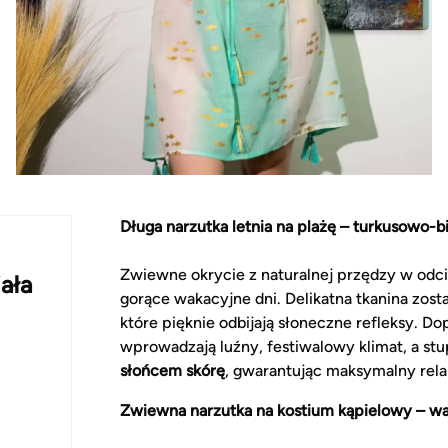
Długa narzutka letnia na plażę – turkusowo-b
Zwiewne okrycie z naturalnej przędzy w odcie
ała
gorące wakacyjne dni. Delikatna tkanina zos
które pięknie odbijają słoneczne refleksy. Do
wprowadzają luźny, festiwalowy klimat, a s
słońcem skórę
, gwarantując maksymalny rela
Zwiewna narzutka na kostium kąpielowy – w