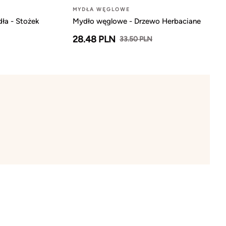
MYDŁA WĘGLOWE
ła - Stożek
Mydło węglowe - Drzewo Herbaciane
28.48 PLN
33.50 PLN