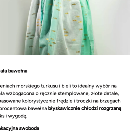
iała bawełna
niach morskiego turkusu i bieli to idealny wybór na
tała wzbogacona o ręcznie stemplowane, złote detale,
pasowane kolorystycznie frędzle i troczki na brzegach
tuprocentowa bawełna
błyskawicznie chłodzi rozgrzaną
ks i wygodę.
akacyjna swoboda