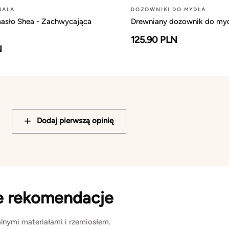
IAŁA
DOZOWNIKI DO MYDŁA
asło Shea - Zachwycająca
Drewniany dozownik do myd
125.90 PLN
N
Dodaj pierwszą opinię
e rekomendacje
lnymi materiałami i rzemiosłem.