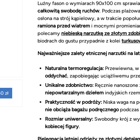
Luźny fason o wymiarach 90x100 cm sprawia,
całkowitą swobodę ruchów
. Podczas plażowa
osłona na strój kąpielowy, a w trakcie pop
ramiona przed wiatrem
i mocnymi promieniam
polecamy
niebieską narzutkę ze złotym zdo
biodrach do gustu przypadnie z kolei
turkuso
Najważniejsze zalety etnicznej narzutki na lato
Naturalna termoregulacja:
Przewiewna, w 
oddychać
, zapobiegając uciążliwemu prz
Unikalne zdobnictwo:
Ręcznie nanoszone z
niepowtarzalnym dziełem
indyjskich rzem
0 zł
Praktyczność w podróży:
Niska waga na p
nie obciąża bagażu podręcznego
podczas 
Rozmiar uniwersalny:
Swobodny krój z wy
kobiecej figury
.
Pielęgnacja letniej odzieży ze złotymi detala