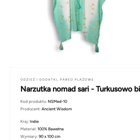
ODZIEŻ I DODATKI
,
PAREO PLAŻOWE
Narzutka nomad sari - Turkusowo bi
Kod produktu:
NSMed-10
Producent:
Ancient Wisdom
Kraj:
Indie
Materiał:
100% Bawełna
Wymiary:
90 x 100 cm