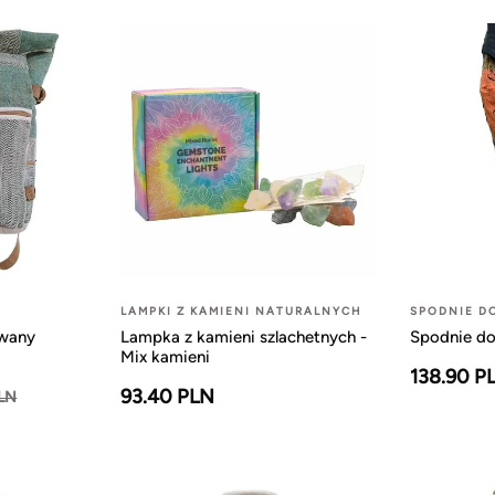
LAMPKI Z KAMIENI NATURALNYCH
SPODNIE D
owany
Lampka z kamieni szlachetnych -
Spodnie do
Mix kamieni
138.90 P
93.40 PLN
PLN