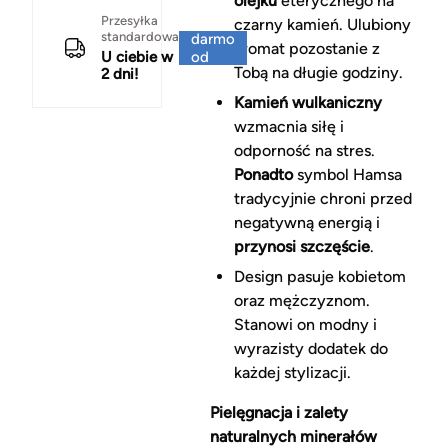
olejku
eterycznego na
Za
Przesyłka
czarny kamień. Ulubiony
standardowa
darmo
aromat pozostanie z
U ciebie w
od
Tobą na długie godziny.
2 dni!
150 zł
Kamień wulkaniczny
wzmacnia siłę i
odporność na stres.
Ponadto
symbol Hamsa
tradycyjnie chroni przed
negatywną energią i
przynosi szczęście
.
Design pasuje kobietom
oraz mężczyznom.
Stanowi on modny i
wyrazisty dodatek do
każdej stylizacji.
Pielęgnacja i zalety
naturalnych minerałów