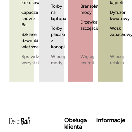
kokosowe
kąpieli
Torby
Bransoletki
Łapacze
na
mocy
Dyfuzor
snów z
laptopa
kwiatowy
Drzewka
Bali
Torby i
szczęścia
Wosk
Szklane
plecaki
zapachow
dzwonki
z
wietrzne
konopi
Sprawdź
Więcej
Więcej
Więcej
wszystkie
mody
energii
relaksu
Obsługa
Informacje
klienta