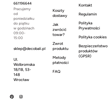
661196644
Kontakt
Pracujemy
Koszty
od
Regulamin
dostawy
poniedziałku
Polityka
do piątku
Jak
Prywatności
w godzinach
zwrócić
09:00-
towar?
Polityka cookies
15:00
Zwrot
Bezpieczeństwo
sklep@decobali.pl
produktu
produktów
(GPSR)
Metody
Ul.
płatności
Wolbromska
18/1B, 53-
FAQ
148
Wrocław