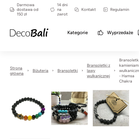
Darmowa
14 dni
dostawa od
na
Kontakt
Regulamin
150 zł
zwrot
Kategorie
Wyprzedaże
Bransoletk
Bransoletki z
kamieniam
Strona
Biżuteria
Bransoletki
lawy
wulkanicz
główna
wulkanicznej
- Hamsa
Chakra