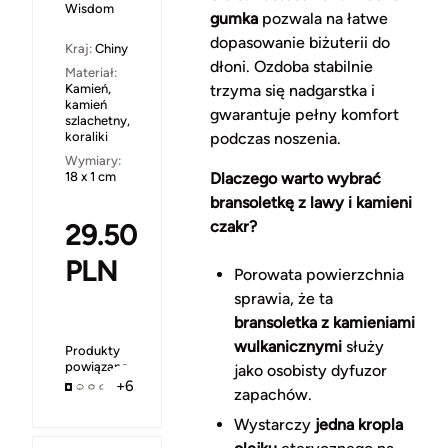
Wisdom
gumka
pozwala na łatwe
dopasowanie biżuterii do
Kraj:
Chiny
dłoni. Ozdoba stabilnie
Materiał:
Kamień,
trzyma się nadgarstka i
kamień
gwarantuje pełny komfort
szlachetny,
koraliki
podczas noszenia.
Wymiary:
18 x 1 cm
Dlaczego warto wybrać
bransoletkę z lawy i kamieni
czakr?
29.50
PLN
Porowata powierzchnia
sprawia, że ta
bransoletka z kamieniami
wulkanicznymi
służy
Produkty
powiązane
jako osobisty dyfuzor
+6
zapachów.
Wystarczy
jedna kropla