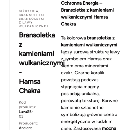
Ochronna Energia –
Bransoletka z kamieniami
BIŻUTERIA
,
BRANSOLETKI
,
wulkanicznymi Hamsa
BRANSOLETKI
Z LAWY
Chakra
WULKANICZNEJ
Bransoletka
Ta kolorowa
bransoletka z
z
kamieniami wulkanicznymi
łączy surową strukturę lawy
kamieniami
z symbolem Hamsa oraz
wulkanicznymi
siedmioma minerałami
-
czakr. Czarne koraliki
powstają podczas
Hamsa
stygnięcia magmy i
Chakra
posiadają unikalną,
porowatą teksturę. Barwne
Kod
produktu:
kamienie szlachetne
LavaSB-
symbolizują główne centra
03
energetyczne w ludzkim
Producent:
Ancient
ciele. Zastosowana
mocna