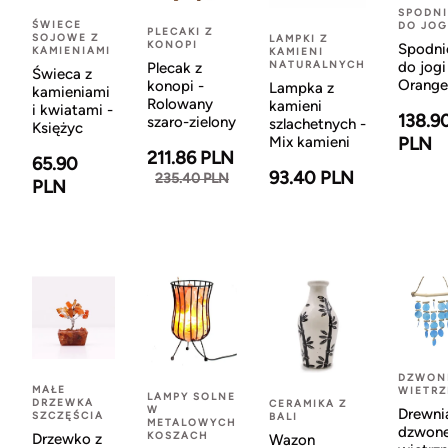
SPODNI
ŚWIECE
DO JOG
PLECAKI Z
SOJOWE Z
LAMPKI Z
KONOPI
Spodni
KAMIENIAMI
KAMIENI
NATURALNYCH
do jogi
Plecak z
Świeca z
Orange
konopi -
Lampka z
kamieniami
Rolowany
kamieni
i kwiatami -
138.9
szaro-zielony
szlachetnych -
Księżyc
Mix kamieni
PLN
211.86 PLN
65.90
93.40 PLN
235.40 PLN
PLN
DZWON
MAŁE
WIETR
LAMPY SOLNE
DRZEWKA
CERAMIKA Z
W
Drewni
SZCZĘŚCIA
BALI
METALOWYCH
dzwon
KOSZACH
Drzewko z
Wazon