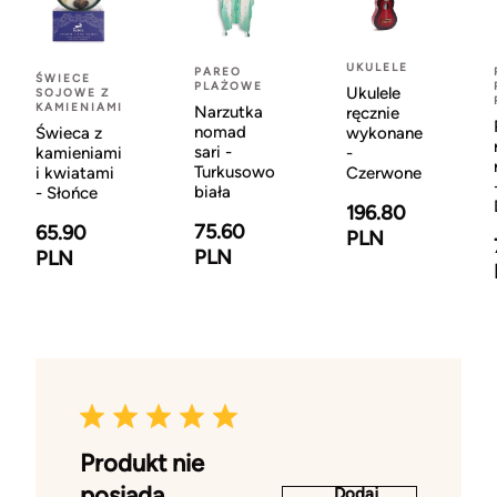
UKULELE
PAREO
ŚWIECE
PLAŻOWE
Ukulele
SOJOWE Z
KAMIENIAMI
Narzutka
ręcznie
nomad
Świeca z
wykonane
sari -
kamieniami
-
Turkusowo
i kwiatami
Czerwone
biała
- Słońce
196.80
75.60
65.90
PLN
PLN
PLN
Produkt nie
posiada
Dodaj