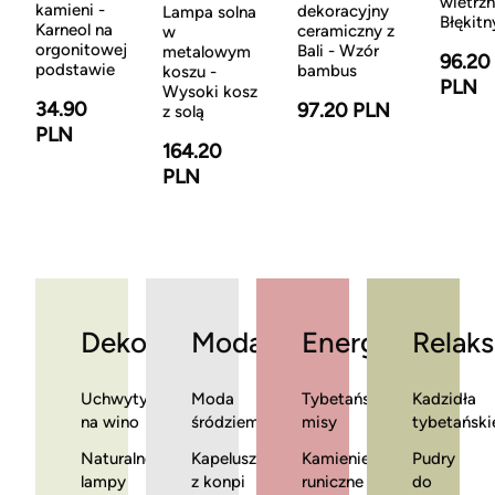
wietrzn
kamieni -
dekoracyjny
Lampa solna
Błękitn
Karneol na
ceramiczny z
w
orgonitowej
Bali - Wzór
metalowym
96.20
podstawie
bambus
koszu -
PLN
Wysoki kosz
34.90
97.20 PLN
z solą
PLN
164.20
PLN
Dekoracje
Moda
Energia
Relaks
Uchwyty
Moda
Tybetańskie
Kadzidła
na wino
śródziemnomorska
misy
tybetański
Naturalne
Kapelusze
Kamienie
Pudry
lampy
z konpi
runiczne
do