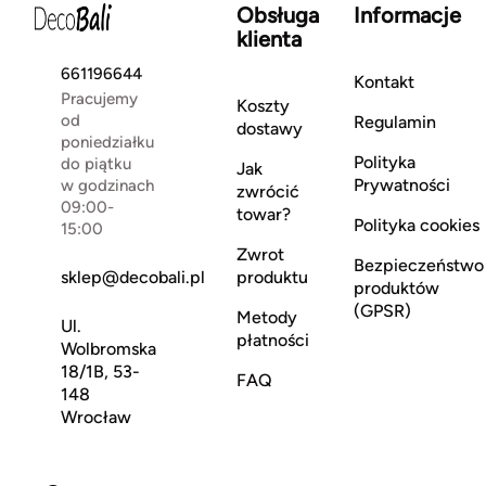
Obsługa
Informacje
klienta
661196644
Kontakt
Pracujemy
Koszty
od
Regulamin
dostawy
poniedziałku
Polityka
do piątku
Jak
Prywatności
w godzinach
zwrócić
09:00-
towar?
Polityka cookies
15:00
Zwrot
Bezpieczeństwo
sklep@decobali.pl
produktu
produktów
(GPSR)
Metody
Ul.
płatności
Wolbromska
18/1B, 53-
FAQ
148
Wrocław