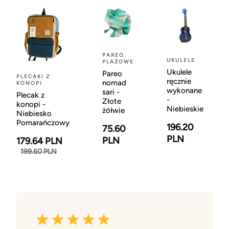
PAREO
UKULELE
PLAŻOWE
Ukulele
Pareo
PLECAKI Z
ręcznie
nomad
KONOPI
wykonane
sari -
Plecak z
-
Złote
konopi -
Niebieskie
żółwie
Niebiesko
Pomarańczowy
196.20
75.60
PLN
PLN
179.64 PLN
199.60 PLN