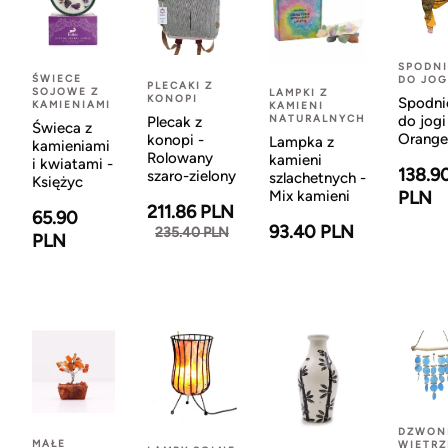
SPODNI
ŚWIECE
DO JOG
PLECAKI Z
SOJOWE Z
LAMPKI Z
KONOPI
Spodni
KAMIENIAMI
KAMIENI
NATURALNYCH
do jogi
Plecak z
Świeca z
Orange
konopi -
Lampka z
kamieniami
Rolowany
kamieni
i kwiatami -
138.9
szaro-zielony
szlachetnych -
Księżyc
Mix kamieni
PLN
211.86 PLN
65.90
93.40 PLN
235.40 PLN
PLN
DZWON
MAŁE
WIETR