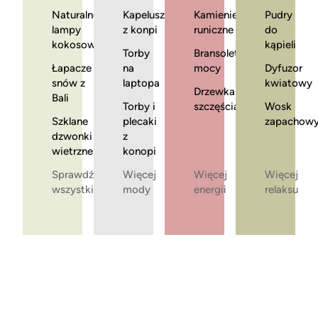
Naturalne
Kapelusze
Kamienie
Pudry
lampy
z konpi
runiczne
do
kokosowe
kąpieli
Torby
Bransoletki
Łapacze
na
mocy
Dyfuzor
snów z
laptopa
kwiatowy
Drzewka
Bali
Torby i
szczęścia
Wosk
Szklane
plecaki
zapachow
dzwonki
z
wietrzne
konopi
Sprawdź
Więcej
Więcej
Więcej
wszystkie
mody
energii
relaksu