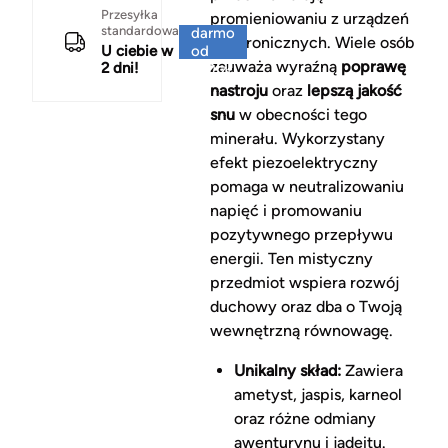
Za
Przesyłka
promieniowaniu z urządzeń
standardowa
darmo
elektronicznych. Wiele osób
U ciebie w
od
zauważa wyraźną
poprawę
2 dni!
150 zł
nastroju
oraz
lepszą jakość
snu
w obecności tego
minerału. Wykorzystany
efekt piezoelektryczny
pomaga w neutralizowaniu
napięć i promowaniu
pozytywnego przepływu
energii. Ten mistyczny
przedmiot wspiera rozwój
duchowy oraz dba o Twoją
wewnętrzną równowagę.
Unikalny skład:
Zawiera
ametyst, jaspis, karneol
oraz różne odmiany
awenturynu i jadeitu.