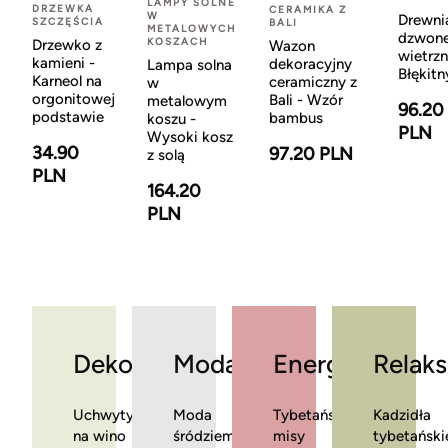
LAMPY SOLNE
DRZEWKA
CERAMIKA Z
W
Drewni
SZCZĘŚCIA
BALI
METALOWYCH
dzwon
KOSZACH
Drzewko z
Wazon
wietrzn
kamieni -
dekoracyjny
Lampa solna
Błękitn
Karneol na
ceramiczny z
w
orgonitowej
Bali - Wzór
metalowym
96.20
podstawie
bambus
koszu -
PLN
Wysoki kosz
34.90
97.20 PLN
z solą
PLN
164.20
PLN
Dekoracje
Moda
Energia
Relaks
Uchwyty
Moda
Tybetańskie
Kadzidła
na wino
śródziemnomorska
misy
tybetański