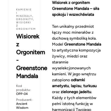
Wisiorek z orgonitem
Greenstone Mandala – siła
KAMIENIE
I
spokoju i wszechświata
MINERAŁY
,
ORGONITY
,
WISIORKI
Z
Ten unikalny przedmiot
ORGONITEM
łączy moc minerałów z
Wisiorek
duchową symboliką koła.
z
Model
Greenstone Mandala
to artystyczna kompozycja
Orgonitem
żywicy, miedzi oraz
-
starannie
Greenstone
wyselekcjonowanych
kamieni. W jego wnętrzu
Mandala
zatopiono
odłamki
ametystu
,
lapisu
,
turkusu
Kod
produktu:
oraz
zielonego jadeitu
.
OPP-04
Każdy z tych elementów
Producent:
pełni istotną funkcję w
Ancient
Wisdom
harmonizacji Twojego