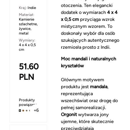
otoczenia. Ten elegancki
Kraj:
Indie
dodatek o wymiarach
4 x 4
Materiał:
x 0,5 cm
przyciąga wzrok
Kamienie
szlachetne,
mistycznym wzorem. To
żywice,
doskonały wybór dla osób
metal
szukających autentycznego
Wymiary:
4 x 4 x 0,5
rzemiosła prosto z Indii.
cm
Moc mandali i naturalnych
51.60
kryształów
PLN
Głównym motywem
produktu jest
mandala
,
reprezentująca
Produkty
wszechświat oraz drogę do
powiązane
pełnej samorealizacji.
+6
Orgonit
wytwarza jony
ujemne, które skutecznie
przeciwdziałają