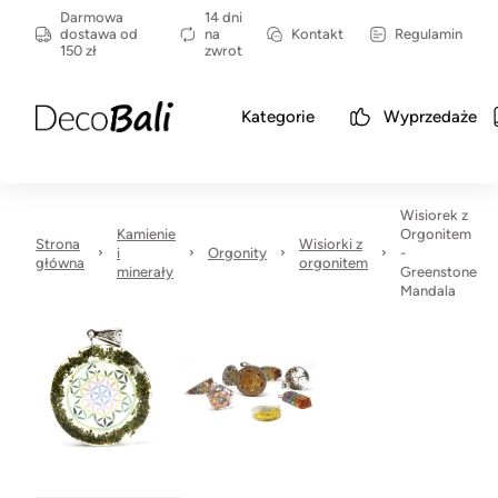
Darmowa
14 dni
dostawa od
na
Kontakt
Regulamin
150 zł
zwrot
Kategorie
Wyprzedaże
Wisiorek z
Kamienie
Orgonitem
Strona
Wisiorki z
i
Orgonity
-
główna
orgonitem
minerały
Greenstone
Mandala