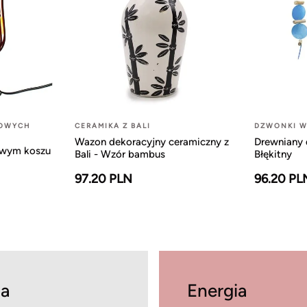
LOWYCH
CERAMIKA Z BALI
DZWONKI W
Wazon dekoracyjny ceramiczny z
Drewniany 
owym koszu
Bali - Wzór bambus
Błękitny
97.20 PLN
96.20 PL
a
Energia