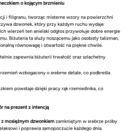
woneczkiem o kojącym brzmieniu
acji i filigranu, tworząc misterne wzory na powierzchni
czywa dzwonek, który przy każdym ruchu wydaje
ich wierzeń ten anielski odgłos przywołuje dobre energie
mu. Biżuteria ta służy noszącemu jako osobisty talizman,
jonalną równowagę i otwartość na piękne chwile.
telnie zapewnia biżuterii trwałość oraz szlachetny
rzemień wzbogacony o srebrne detale, co podkreśla
kiem powstaje dzięki pracy rąk rzemieślnika, co
r na prezent z intencją
l
z mosiężnym dzwonkiem
zamkniętym w srebrze próby
 relaksowi i poprawia samopoczucie każdego dnia.