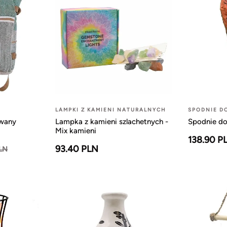
LAMPKI Z KAMIENI NATURALNYCH
SPODNIE D
owany
Lampka z kamieni szlachetnych -
Spodnie do
Mix kamieni
138.90 P
93.40 PLN
PLN