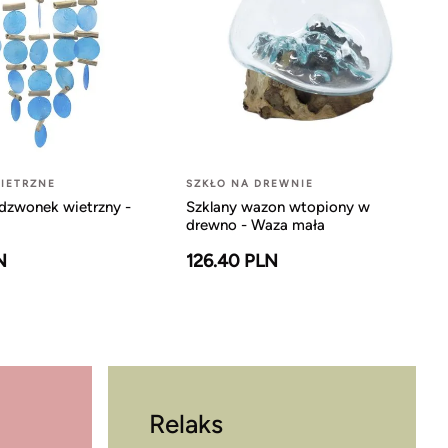
IETRZNE
SZKŁO NA DREWNIE
dzwonek wietrzny -
Szklany wazon wtopiony w
drewno - Waza mała
N
126.40 PLN
Relaks