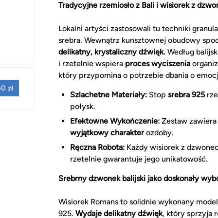
Tradycyjne rzemiosło z Bali i wisiorek z dz
Lokalni artyści zastosowali tu techniki granul
srebra. Wewnątrz kunsztownej obudowy spo
delikatny, krystaliczny dźwięk.
Według balijsk
i rzetelnie wspiera
proces wyciszenia
organiz
który przypomina o potrzebie dbania o emoc
0 zł
Szlachetne Materiały:
Stop
srebra 925
rze
połysk.
Efektowne Wykończenie:
Zestaw zawiera 
wyjątkowy charakter
ozdoby.
Ręczna Robota:
Każdy wisiorek z dzwonecz
rzetelnie gwarantuje jego unikatowość.
Srebrny dzwonek balijski jako doskonały wybó
Wisiorek Romans to solidnie wykonany mode
925.
Wydaje delikatny dźwięk
, który sprzyja