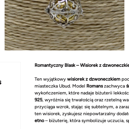
Romantyczny Blask – Wisiorek z dzwoneczk
Ten wyjątkowy
wisiorek z dzwoneczkiem
poch
s
miasteczka Ubud. Model
Romans
zachwyca
ś
wykończeniem, które nadaje biżuterii lekkoś
925
, wyróżnia się trwałością oraz rzetelną w
przyciąga wzrok, stając się subtelnym, a zar
ten wisiorek, zyskujesz niepowtarzalny doda
etno
– biżuterię, która symbolizuje uczucia, 