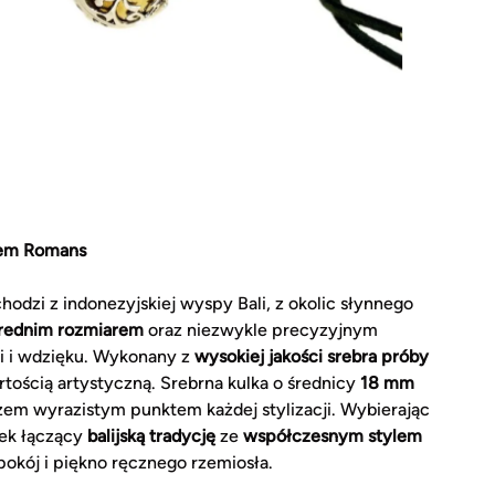
iem Romans
odzi z indonezyjskiej wyspy Bali, z okolic słynnego
rednim rozmiarem
oraz niezwykle precyzyjnym
ci i wdzięku. Wykonany z
wysokiej jakości srebra próby
artością artystyczną. Srebrna kulka o średnicy
18 mm
azem wyrazistym punktem każdej stylizacji. Wybierając
tek łączący
balijską tradycję
ze
współczesnym stylem
spokój i piękno ręcznego rzemiosła.