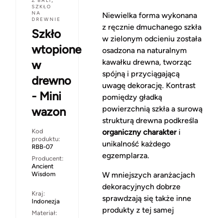
Z BALI
,
SZKŁO
NA
Niewielka forma wykonana
DREWNIE
z ręcznie dmuchanego szkła
Szkło
w zielonym odcieniu została
wtopione
osadzona na naturalnym
kawałku drewna, tworząc
w
spójną i przyciągającą
drewno
uwagę dekorację. Kontrast
- Mini
pomiędzy gładką
powierzchnią szkła a surową
wazon
strukturą drewna podkreśla
Kod
organiczny charakter
i
produktu:
unikalność każdego
RBB-07
egzemplarza.
Producent:
Ancient
Wisdom
W mniejszych aranżacjach
dekoracyjnych dobrze
Kraj:
sprawdzają się także inne
Indonezja
produkty z tej samej
Materiał: