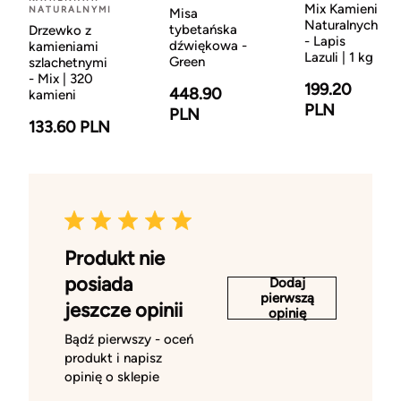
Mix Kamieni
NATURALNYMI
Misa
Naturalnych
tybetańska
Drzewko z
- Lapis
dźwiękowa -
kamieniami
Lazuli | 1 kg
Green
szlachetnymi
- Mix | 320
199.20
448.90
kamieni
PLN
PLN
133.60 PLN
Produkt nie
posiada
Dodaj
pierwszą
jeszcze opinii
opinię
Bądź pierwszy - oceń
produkt i napisz
opinię o sklepie