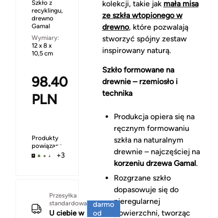
Szkło z
kolekcji, takie jak
mała misa
recyklingu,
ze szkła wtopionego w
drewno
Gamal
drewno
, które pozwalają
Wymiary:
stworzyć spójny zestaw
12 x 8 x
inspirowany naturą.
10,5 cm
Szkło formowane na
98.40
drewnie – rzemiosło i
technika
PLN
Produkcja opiera się na
ręcznym formowaniu
Produkty
szkła na naturalnym
powiązane
drewnie – najczęściej na
+3
korzeniu drzewa Gamal
.
Rozgrzane szkło
dopasowuje się do
Za
Przesyłka
nieregularnej
standardowa
darmo
powierzchni, tworząc
U ciebie w
od