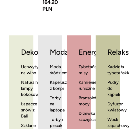
164.20
PLN
Dekoracje
Moda
Energia
Relaks
Uchwyty
Moda
Tybetańskie
Kadzidła
na wino
śródziemnomorska
misy
tybetański
Naturalne
Kapelusze
Kamienie
Pudry
lampy
z konpi
runiczne
do
kokosowe
kąpieli
Torby
Bransoletki
Łapacze
na
mocy
Dyfuzor
snów z
laptopa
kwiatowy
Drzewka
Bali
Torby i
szczęścia
Wosk
Szklane
plecaki
zapachow