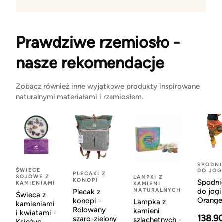
Prawdziwe rzemiosło -
nasze rekomendacje
Zobacz również inne wyjątkowe produkty inspirowane
naturalnymi materiałami i rzemiosłem.
SPODNI
ŚWIECE
DO JOG
PLECAKI Z
SOJOWE Z
LAMPKI Z
KONOPI
Spodni
KAMIENIAMI
KAMIENI
NATURALNYCH
do jogi
Plecak z
Świeca z
Orange
konopi -
Lampka z
kamieniami
Rolowany
kamieni
i kwiatami -
138.9
szaro-zielony
szlachetnych -
Księżyc