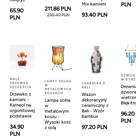
Mix kamieni
PLN
211.86 PLN
65.90
93.40 PLN
235.40 PLN
PLN
DZWON
MAŁE
WIETR
LAMPY SOLNE
DRZEWKA
CERAMIKA Z
W
Drewni
SZCZĘŚCIA
BALI
METALOWYCH
dzwon
KOSZACH
Drzewko z
Wazon
wietrzn
kamieni -
dekoracyjny
Lampa solna
Błękitn
Karneol na
ceramiczny z
w
orgonitowej
Bali - Wzór
metalowym
96.20
podstawie
bambus
koszu -
PLN
Wysoki kosz
34.90
97.20 PLN
z solą
PLN