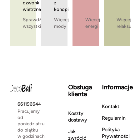
dzwonki
z
wietrzne
konopi
Sprawdź
Więcej
Więcej
Więcej
wszystkie
mody
energii
relaksu
Obsługa
Informacje
klienta
661196644
Kontakt
Pracujemy
Koszty
od
Regulamin
dostawy
poniedziałku
Polityka
do piątku
Jak
Prywatności
w godzinach
zwrócić