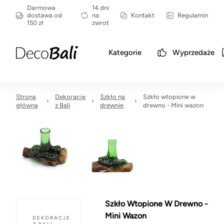
Darmowa
14 dni
dostawa od
na
Kontakt
Regulamin
150 zł
zwrot
Kategorie
Wyprzedaże
Strona
Dekoracje
Szkło na
Szkło wtopione w
główna
z Bali
drewnie
drewno - Mini wazon
Szkło Wtopione W Drewno -
Mini Wazon
DEKORACJE