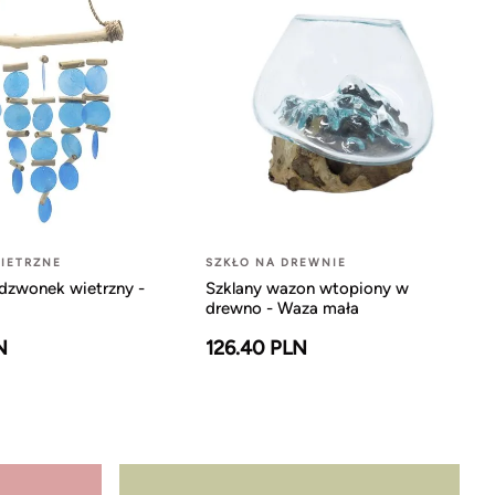
IETRZNE
SZKŁO NA DREWNIE
dzwonek wietrzny -
Szklany wazon wtopiony w
drewno - Waza mała
N
126.40 PLN