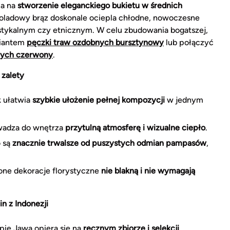
la na
stworzenie eleganckiego bukietu w średnich
oladowy brąz doskonale ociepla chłodne, nowoczesne
ustykalnym czy etnicznym. W celu zbudowania bogatszej,
riantem
pęczki traw ozdobnych bursztynowy
lub połączyć
nych czerwony
.
 zalety
 ułatwia
szybkie ułożenie pełnej kompozycji
w jednym
wadza do wnętrza
przytulną atmosferę i wizualne ciepło
.
o są
znacznie trwalsze od puszystych odmian pampasów
,
one dekoracje florystyczne
nie blakną i nie wymagają
n z Indonezji
ie Jawa opiera się na
ręcznym zbiorze i selekcji