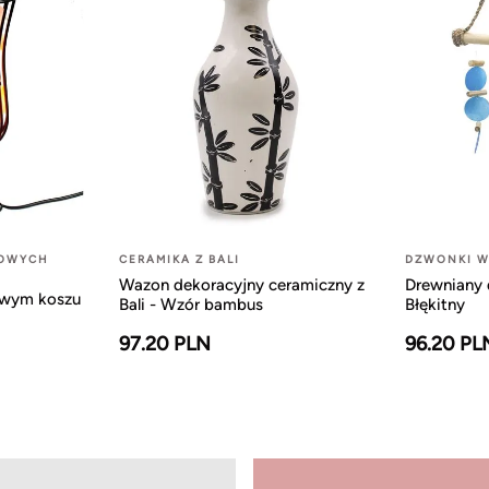
LOWYCH
CERAMIKA Z BALI
DZWONKI W
Wazon dekoracyjny ceramiczny z
Drewniany 
owym koszu
Bali - Wzór bambus
Błękitny
97.20 PLN
96.20 PL