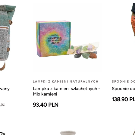
LAMPKI Z KAMIENI NATURALNYCH
SPODNIE D
owany
Lampka z kamieni szlachetnych -
Spodnie do
Mix kamieni
138.90 P
93.40 PLN
PLN