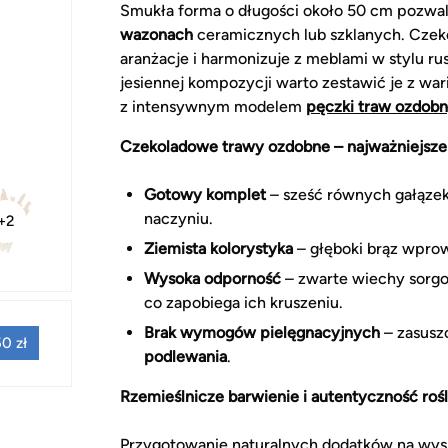
Smukła forma o długości około 50 cm pozwa
wazonach
ceramicznych lub szklanych. Czek
aranżacje i harmonizuje z meblami w stylu r
jesiennej kompozycji warto zestawić je z wa
z intensywnym modelem
pęczki traw ozdob
Czekoladowe trawy ozdobne – najważniejsze
Gotowy komplet
– sześć równych gałązek
naczyniu.
+2
Ziemista kolorystyka
– głęboki brąz wpro
Wysoka odporność
– zwarte wiechy sorg
co zapobiega ich kruszeniu.
Brak wymogów pielęgnacyjnych
– zasusz
0 zł
podlewania
.
Rzemieślnicze barwienie i autentyczność rośli
Przygotowanie naturalnych dodatków na wysp