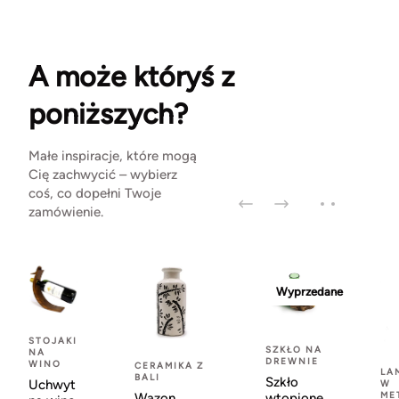
A może któryś z
poniższych?
Małe inspiracje, które mogą
Cię zachwycić – wybierz
coś, co dopełni Twoje
zamówienie.
Wyprzedane
STOJAKI
SZKŁO NA
NA
DREWNIE
WINO
CERAMIKA Z
LA
BALI
Szkło
Uchwyt
W
ME
Wazon
wtopione