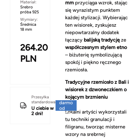
Materiał:
mm
przyciąga wzrok, stając
Srebro
się wyrazistym punktem
próba 925
każdej stylizacji. Wybierając
Wymiary:
Średnica
ten wisiorek, zyskujesz
18 mm
niepowtarzalny dodatek
łączący
balijską tradycję
ze
264.20
współczesnym stylem etno
– biżuterię symbolizującą
PLN
spokój i piękno ręcznego
rzemiosła.
Tradycyjne rzemiosło z Bali i
wisiorek z dzwoneczkiem o
kojącym brzmieniu
Za
Przesyłka
standardowa
darmo
U ciebie w
od
Lokalni artyści wykorzystali
2 dni!
150 zł
tu techniki granulacji i
filigranu, tworząc misterne
wzory na srebrnej