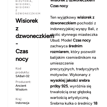
Wisiorek z dzwoneczkiem
BIŻUTERIA
,
WISIORKI
,
Czas nocy
WISIORKI
Z
DZWONECZKIEM
Ten wyjątkowy
wisiorek z
Wisiorek
dzwoneczkiem
pochodzi z
z
indonezyjskiej wyspy Bali, z
okolic słynnego miasteczka
dzwoneczkiem
Ubud. Model
Czas nocy
-
zachwyca
średnim
Czas
rozmiarem
, który pozwolił
balijskim rzemieślnikom na
nocy
umieszczenie
Kod
precyzyjnych, tradycyjnych
produktu:
motywów. Wykonany z
SABall-02
wysokiej jakości srebra
Producent:
Ancient
próby 925
, wyróżnia się
Wisdom
trwałością oraz głęboką
wartością artystyczną.
Kraj:
Indonezja
Srebrna kulka o średnicy
18