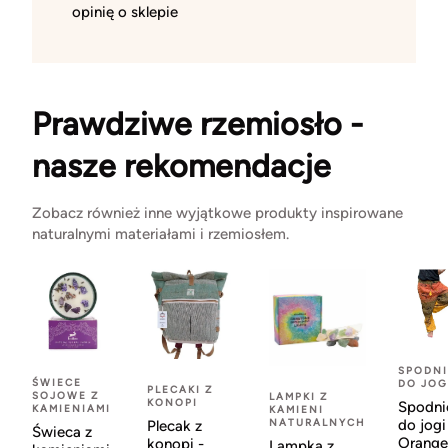
opinię o sklepie
Prawdziwe rzemiosło -
nasze rekomendacje
Zobacz również inne wyjątkowe produkty inspirowane
naturalnymi materiałami i rzemiosłem.
SPODNI
ŚWIECE
DO JOG
PLECAKI Z
SOJOWE Z
LAMPKI Z
KONOPI
Spodni
KAMIENIAMI
KAMIENI
NATURALNYCH
do jogi
Plecak z
Świeca z
Orange
konopi -
Lampka z