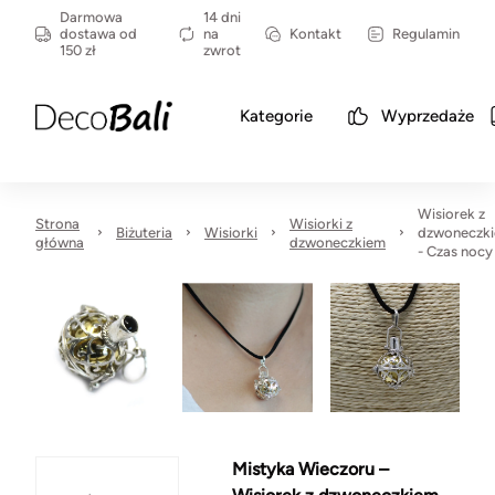
Darmowa
14 dni
dostawa od
na
Kontakt
Regulamin
150 zł
zwrot
Kategorie
Wyprzedaże
Wisiorek z
Strona
Wisiorki z
Biżuteria
Wisiorki
dzwoneczk
główna
dzwoneczkiem
- Czas nocy
Mistyka Wieczoru –