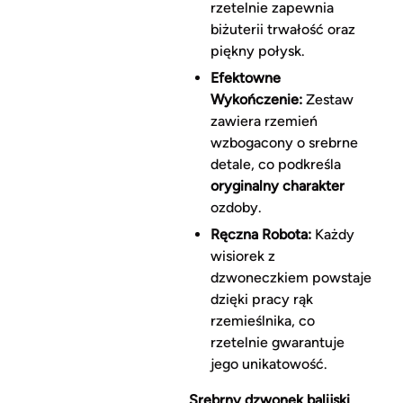
rzetelnie zapewnia
biżuterii trwałość oraz
piękny połysk.
Efektowne
Wykończenie:
Zestaw
zawiera rzemień
wzbogacony o srebrne
detale, co podkreśla
oryginalny charakter
ozdoby.
Ręczna Robota:
Każdy
wisiorek z
dzwoneczkiem powstaje
dzięki pracy rąk
rzemieślnika, co
rzetelnie gwarantuje
jego unikatowość.
Srebrny dzwonek balijski