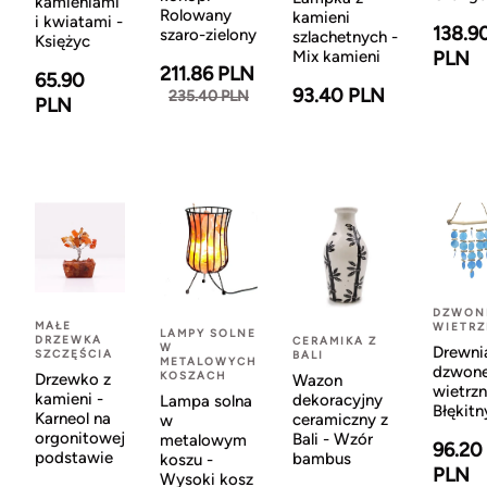
kamieniami
Rolowany
kamieni
i kwiatami -
138.9
szaro-zielony
szlachetnych -
Księżyc
Mix kamieni
PLN
211.86 PLN
65.90
93.40 PLN
235.40 PLN
PLN
DZWON
MAŁE
WIETR
LAMPY SOLNE
DRZEWKA
CERAMIKA Z
W
Drewni
SZCZĘŚCIA
BALI
METALOWYCH
dzwon
KOSZACH
Drzewko z
Wazon
wietrzn
kamieni -
dekoracyjny
Lampa solna
Błękitn
Karneol na
ceramiczny z
w
orgonitowej
Bali - Wzór
metalowym
96.20
podstawie
bambus
koszu -
PLN
Wysoki kosz