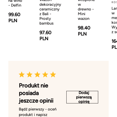
na wino
KO
dekoracyjny
w
- Delfin
La
ceramiczny
drewno -
w
z Bali -
Mini
99.60
me
Prosty
wazon
PLN
kos
bambus
Wy
98.40
z s
97.60
PLN
PLN
16
P
Produkt nie
posiada
Dodaj
pierwszą
jeszcze opinii
opinię
Bądź pierwszy - oceń
produkt i napisz