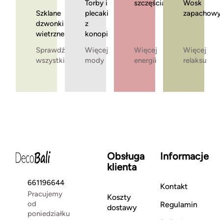
Torby i
szczęścia
Wosk
Szklane
plecaki
zapachow
dzwonki
z
wietrzne
konopi
Sprawdź
Więcej
Więcej
Więcej
wszystkie
mody
energii
relaksu
Obsługa
Informacje
klienta
661196644
Kontakt
Pracujemy
Koszty
od
Regulamin
dostawy
poniedziałku