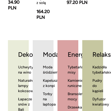
34.90
97.20 PLN
z solą
PLN
164.20
PLN
Dekoracje
Moda
Energia
Relaks
Uchwyty
Moda
Tybetańskie
Kadzidła
na wino
śródziemnomorska
misy
tybetański
Naturalne
Kapelusze
Kamienie
Pudry
lampy
z konpi
runiczne
do
kokosowe
kąpieli
Torby
Bransoletki
Łapacze
na
mocy
Dyfuzor
snów z
laptopa
kwiatowy
Drzewka
Bali