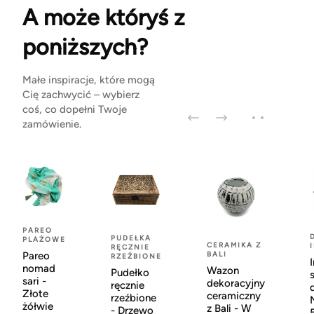
A może któryś z
poniższych?
Małe inspiracje, które mogą
Cię zachwycić – wybierz
coś, co dopełni Twoje
zamówienie.
PAREO
PUDEŁKA
PLAŻOWE
CERAMIKA Z
RĘCZNIE
Pareo
BALI
RZEŹBIONE
nomad
Wazon
Pudełko
sari -
dekoracyjny
ręcznie
Złote
ceramiczny
rzeźbione
żółwie
z Bali - W
- Drzewo