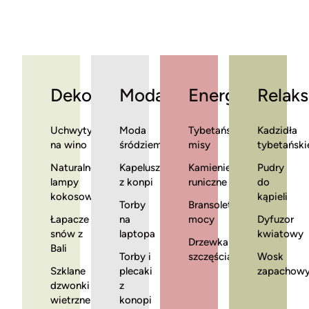
Dekoracje
Moda
Energia
Relaks
Uchwyty
Moda
Tybetańskie
Kadzidła
na wino
śródziemnomorska
misy
tybetański
Naturalne
Kapelusze
Kamienie
Pudry
lampy
z konpi
runiczne
do
kokosowe
kąpieli
Torby
Bransoletki
Łapacze
na
mocy
Dyfuzor
snów z
laptopa
kwiatowy
Drzewka
Bali
Torby i
szczęścia
Wosk
Szklane
plecaki
zapachow
dzwonki
z
wietrzne
konopi