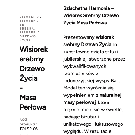
Szlachetna Harmonia –
Wisiorek Srebrny Drzewo
BIŻUTERIA
,
BIŻUTERIA
Życia Masa Perłowa
ZE
SREBRA
,
BIŻUTERIA
DRZEWO
Prezentowany
wisiorek
ŻYCIA
srebrny Drzewo Życia
to
Wisiorek
kunsztowne dzieło sztuki
srebrny
jubilerskiej, stworzone przez
wykwalifikowanych
Drzewo
rzemieślników z
Życia
indonezyjskiej wyspy Bali.
-
Model ten wyróżnia się
wypełnieniem
z naturalnej
Masa
masy perłowej
, która
Perłowa
pięknie mieni się w świetle,
nadając biżuterii
Kod
unikatowego i luksusowego
produktu:
TOLSP-03
wyglądu. W rezultacie