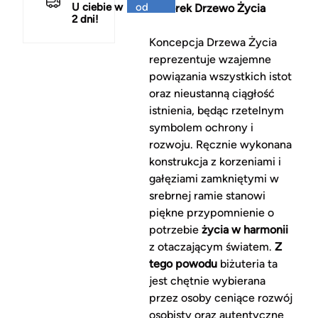
U ciebie w
od
wisiorek Drzewo Życia
2 dni!
150 zł
Koncepcja Drzewa Życia
reprezentuje wzajemne
powiązania wszystkich istot
oraz nieustanną ciągłość
istnienia, będąc rzetelnym
symbolem ochrony i
rozwoju. Ręcznie wykonana
konstrukcja z korzeniami i
gałęziami zamkniętymi w
srebrnej ramie stanowi
piękne przypomnienie o
potrzebie
życia w harmonii
z otaczającym światem.
Z
tego powodu
biżuteria ta
jest chętnie wybierana
przez osoby ceniące rozwój
osobisty oraz autentyczne