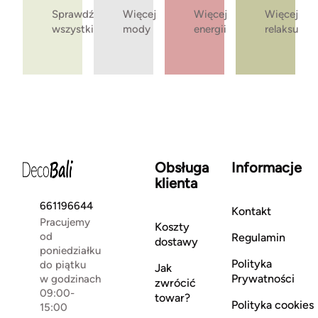
Sprawdź
Więcej
Więcej
Więcej
wszystkie
mody
energii
relaksu
Obsługa
Informacje
klienta
661196644
Kontakt
Pracujemy
Koszty
od
Regulamin
dostawy
poniedziałku
Polityka
do piątku
Jak
Prywatności
w godzinach
zwrócić
09:00-
towar?
Polityka cookies
15:00