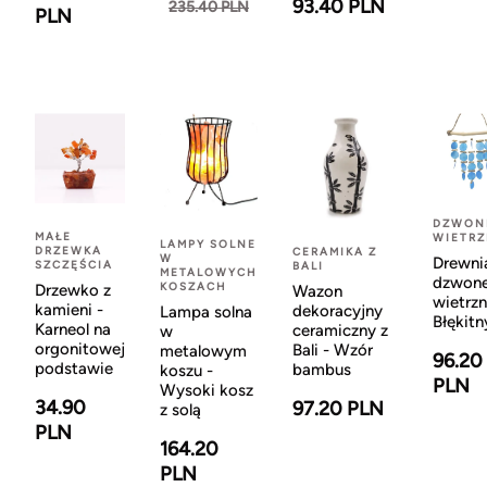
93.40 PLN
235.40 PLN
PLN
DZWON
MAŁE
WIETR
LAMPY SOLNE
DRZEWKA
CERAMIKA Z
W
Drewni
SZCZĘŚCIA
BALI
METALOWYCH
dzwon
KOSZACH
Drzewko z
Wazon
wietrzn
kamieni -
dekoracyjny
Lampa solna
Błękitn
Karneol na
ceramiczny z
w
orgonitowej
Bali - Wzór
metalowym
96.20
podstawie
bambus
koszu -
PLN
Wysoki kosz
34.90
97.20 PLN
z solą
PLN
164.20
PLN