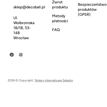
Zwrot
Bezpieczeństwo
sklep@decobali.pl
produktu
produktów
(GPSR)
Metody
Ul.
płatności
Wolbromska
18/1B, 53-
FAQ
148
Wrocław
2026 © Copyright.
Sklepy internetowe Selesto