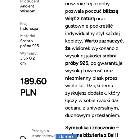
Producent:
noszenie tej ozdoby
Ancient
pozwala poczuć
bliższą
Wisdom
więź z naturą
oraz
Kraj:
gustownie podkreślić
Indonezja
indywidualny styl każdej
Materiał:
kobiety.
Warto zaznaczyć,
Srebro
próba 925
że
wisiorek wykonano z
Wymiary:
wysokiej jakości
srebra
3,5 x 0,2
próby 925
, co gwarantuje
cm
wysoką trwałość oraz
niezmienny blask przez
189.60
wiele lat. Dzięki temu
PLN
zyskujesz dodatek, który
łączy w sobie rzadki dar
oceanu z uniwersalnym,
duchowym przesłaniem.
Symbolika i znaczenie –
Za
Przesyłka
srebrna biżuteria z Bali i
standardowa
darmo