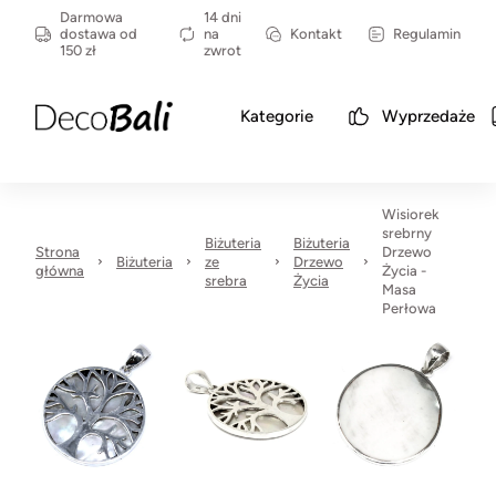
Darmowa
14 dni
dostawa od
na
Kontakt
Regulamin
150 zł
zwrot
Kategorie
Wyprzedaże
Wisiorek
srebrny
Biżuteria
Biżuteria
Strona
Drzewo
Biżuteria
ze
Drzewo
główna
Życia -
srebra
Życia
Masa
Perłowa