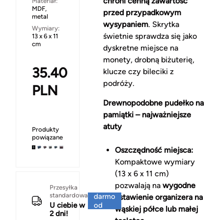
chroni cenną zawartość
Materiał:
MDF,
przed przypadkowym
metal
wysypaniem
. Skrytka
Wymiary:
świetnie sprawdza się jako
13 x 6 x 11
cm
dyskretne miejsce na
monety, drobną biżuterię,
35.40
klucze czy bileciki z
podróży.
PLN
Drewnopodobne pudełko na
pamiątki – najważniejsze
atuty
Produkty
powiązane
Oszczędność miejsca:
Kompaktowe wymiary
(13 x 6 x 11 cm)
pozwalają na
wygodne
Za
Przesyłka
standardowa
darmo
ustawienie organizera na
U ciebie w
od
wąskiej półce lub małej
2 dni!
150 zł