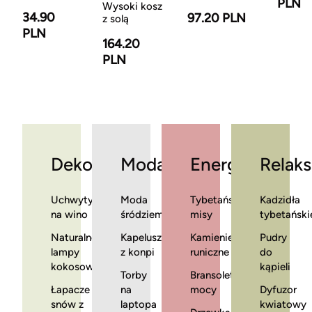
PLN
Wysoki kosz
34.90
97.20 PLN
z solą
PLN
164.20
PLN
Dekoracje
Moda
Energia
Relaks
Uchwyty
Moda
Tybetańskie
Kadzidła
na wino
śródziemnomorska
misy
tybetański
Naturalne
Kapelusze
Kamienie
Pudry
lampy
z konpi
runiczne
do
kokosowe
kąpieli
Torby
Bransoletki
Łapacze
na
mocy
Dyfuzor
snów z
laptopa
kwiatowy