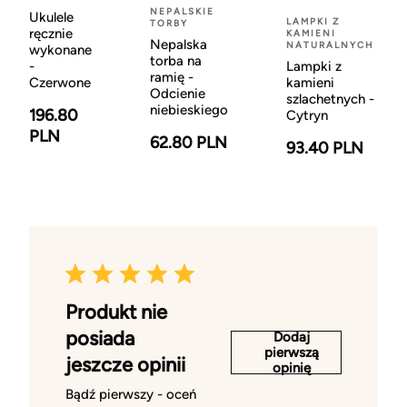
NEPALSKIE
Ukulele
LAMPKI Z
TORBY
ręcznie
KAMIENI
Nepalska
NATURALNYCH
wykonane
torba na
-
Lampki z
ramię -
Czerwone
kamieni
Odcienie
szlachetnych -
niebieskiego
196.80
Cytryn
PLN
62.80 PLN
93.40 PLN
Produkt nie
posiada
Dodaj
pierwszą
jeszcze opinii
opinię
Bądź pierwszy - oceń