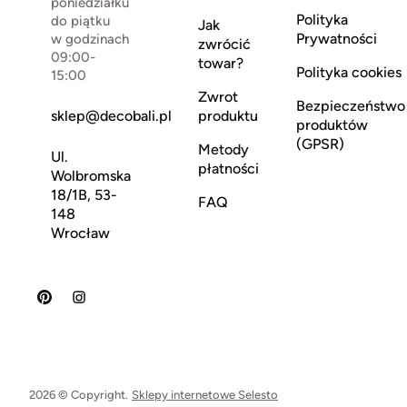
poniedziałku
Polityka
do piątku
Jak
Prywatności
w godzinach
zwrócić
09:00-
towar?
Polityka cookies
15:00
Zwrot
Bezpieczeństwo
sklep@decobali.pl
produktu
produktów
(GPSR)
Metody
Ul.
płatności
Wolbromska
18/1B, 53-
FAQ
148
Wrocław
2026 © Copyright.
Sklepy internetowe Selesto