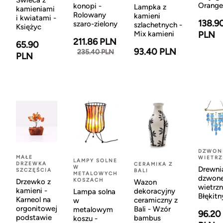
Świeca z
Orange
konopi -
Lampka z
kamieniami
Rolowany
kamieni
i kwiatami -
138.9
szaro-zielony
szlachetnych -
Księżyc
Mix kamieni
PLN
211.86 PLN
65.90
93.40 PLN
235.40 PLN
PLN
DZWON
MAŁE
WIETR
LAMPY SOLNE
DRZEWKA
CERAMIKA Z
W
Drewni
SZCZĘŚCIA
BALI
METALOWYCH
dzwon
KOSZACH
Drzewko z
Wazon
wietrzn
kamieni -
dekoracyjny
Lampa solna
Błękitn
Karneol na
ceramiczny z
w
orgonitowej
Bali - Wzór
metalowym
96.20
podstawie
bambus
koszu -