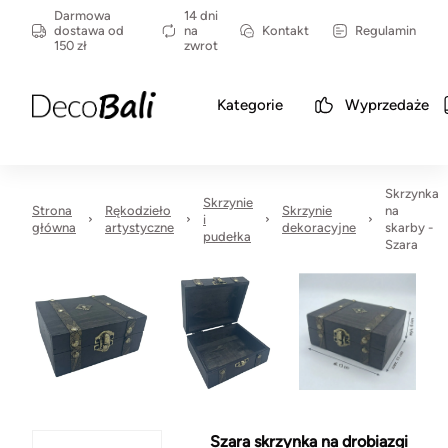
Darmowa
14 dni
dostawa od
na
Kontakt
Regulamin
150 zł
zwrot
Kategorie
Wyprzedaże
Skrzynka
Skrzynie
Strona
Rękodzieło
Skrzynie
na
i
główna
artystyczne
dekoracyjne
skarby -
pudełka
Szara
Szara skrzynka na drobiazgi