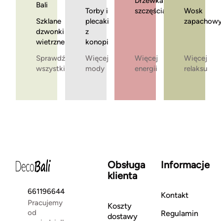
Drzewka
Bali
Torby i
szczęścia
Wosk
Szklane
plecaki
zapachow
dzwonki
z
wietrzne
konopi
Sprawdź
Więcej
Więcej
Więcej
wszystkie
mody
energii
relaksu
Obsługa
Informacje
klienta
661196644
Kontakt
Pracujemy
Koszty
od
Regulamin
dostawy