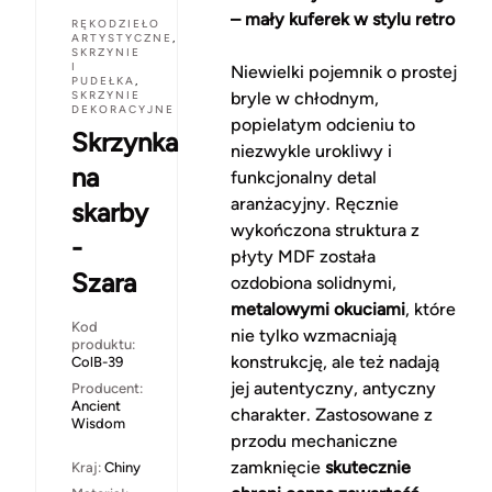
– mały kuferek w stylu retro
RĘKODZIEŁO
ARTYSTYCZNE
,
SKRZYNIE
I
Niewielki pojemnik o prostej
PUDEŁKA
,
SKRZYNIE
bryle w chłodnym,
DEKORACYJNE
popielatym odcieniu to
Skrzynka
niezwykle urokliwy i
na
funkcjonalny detal
aranżacyjny. Ręcznie
skarby
wykończona struktura z
-
płyty MDF została
Szara
ozdobiona solidnymi,
metalowymi okuciami
, które
Kod
nie tylko wzmacniają
produktu:
konstrukcję, ale też nadają
ColB-39
jej autentyczny, antyczny
Producent:
Ancient
charakter. Zastosowane z
Wisdom
przodu mechaniczne
zamknięcie
skutecznie
Kraj:
Chiny