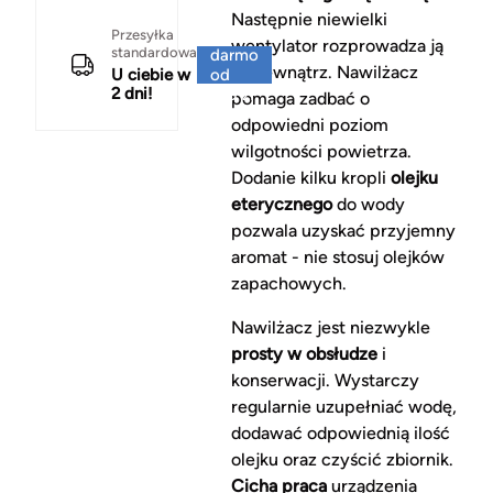
Następnie niewielki
Za
Przesyłka
wentylator rozprowadza ją
standardowa
darmo
na zewnątrz. Nawilżacz
U ciebie w
od
2 dni!
150 zł
pomaga zadbać o
odpowiedni poziom
wilgotności powietrza.
Dodanie kilku kropli
olejku
eterycznego
do wody
pozwala uzyskać przyjemny
aromat - nie stosuj olejków
zapachowych.
Nawilżacz jest niezwykle
prosty w obsłudze
i
konserwacji. Wystarczy
regularnie uzupełniać wodę,
dodawać odpowiednią ilość
olejku oraz czyścić zbiornik.
Cicha praca
urządzenia