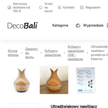
Darmowa
14 dni
dostawa od
na
Kontakt
Regulamin
150 zł
zwrot
Kategorie
Wyprzedaże
Dyfuzory
Ultradźwię
Zapachy
Strona
Dyfuzory
zapachowe
nawilżacz
do
główna
zapachowe
USB -
powietrza U
domu
nawilżacze
Palermo
Ultradźwiękowy nawilżacz