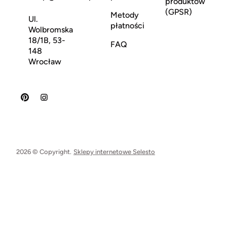
produktów
(GPSR)
Metody
Ul.
płatności
Wolbromska
18/1B, 53-
FAQ
148
Wrocław
2026 © Copyright.
Sklepy internetowe Selesto