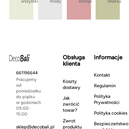
wszystkie
mody
energii
relaksu
Obsługa
Informacje
klienta
661196644
Kontakt
Pracujemy
Koszty
od
Regulamin
dostawy
poniedziałku
Polityka
do piątku
Jak
Prywatności
w godzinach
zwrócić
09:00-
towar?
Polityka cookies
15:00
Zwrot
Bezpieczeństwo
sklep@decobali.pl
produktu