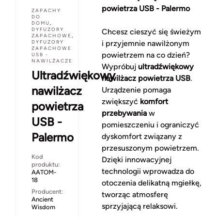
powietrza USB - Palermo
ZAPACHY
DO
DOMU
,
DYFUZORY
Chcesz cieszyć się świeżym
ZAPACHOWE
,
DYFUZORY
i przyjemnie nawilżonym
ZAPACHOWE
powietrzem na co dzień?
USB -
NAWILŻACZE
Wypróbuj
ultradźwiękowy
Ultradźwiękowy
nawilżacz powietrza USB
.
nawilżacz
Urządzenie pomaga
zwiększyć
komfort
powietrza
przebywania
w
USB -
pomieszczeniu i ograniczyć
Palermo
dyskomfort związany z
przesuszonym powietrzem.
Kod
Dzięki innowacyjnej
produktu:
technologii wprowadza do
AATOM-
18
otoczenia delikatną mgiełkę,
Producent:
tworząc atmosferę
Ancient
sprzyjającą relaksowi.
Wisdom