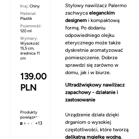
Stylowy nawilżacz Palermo
Kraj:
Chiny
zachwyca
eleganckim
Materiał:
Plastik
designem
i kompaktową
Pojemność:
formą. Po dodaniu
120 ml
odpowiedniego olejku
Wymiary:
eterycznego może także
Wysokość
15,5 cm,
dyskretnie aromatyzować
średnica 11
pomieszczenie. Dobrze
cm
sprawdzi się zarówno w
domu, jak i w biurze.
139.00
Ultradźwiękowy nawilżacz
PLN
zapachowy - działanie i
zastosowanie
Produkty
Urządzenie działa dzięki
powiązane
drganiom o wysokiej
+13
częstotliwości, które tworzą
delikatną mgiełkę wodną
.