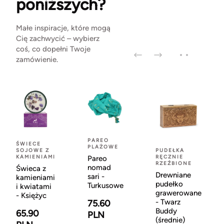
poniższych?
Małe inspiracje, które mogą
Cię zachwycić – wybierz
coś, co dopełni Twoje
zamówienie.
PAREO
ŚWIECE
PLAŻOWE
SOJOWE Z
PUDEŁKA
KAMIENIAMI
RĘCZNIE
Pareo
RZEŹBIONE
nomad
Świeca z
Drewniane
sari -
kamieniami
pudełko
Turkusowe
i kwiatami
grawerowane
- Księżyc
- Twarz
75.60
Buddy
65.90
PLN
(średnie)