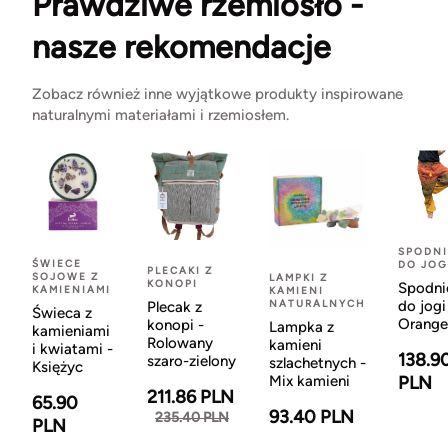
Prawdziwe rzemiosło -
nasze rekomendacje
Zobacz również inne wyjątkowe produkty inspirowane
naturalnymi materiałami i rzemiosłem.
SPODNI
ŚWIECE
DO JOG
PLECAKI Z
SOJOWE Z
LAMPKI Z
KONOPI
Spodni
KAMIENIAMI
KAMIENI
NATURALNYCH
do jogi
Plecak z
Świeca z
Orange
konopi -
Lampka z
kamieniami
Rolowany
kamieni
i kwiatami -
138.9
szaro-zielony
szlachetnych -
Księżyc
Mix kamieni
PLN
211.86 PLN
65.90
93.40 PLN
235.40 PLN
PLN