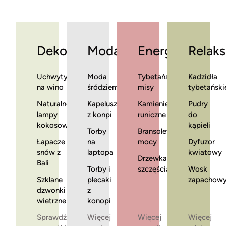
Dekoracje
Moda
Energia
Relaks
Uchwyty
Moda
Tybetańskie
Kadzidła
na wino
śródziemnomorska
misy
tybetański
Naturalne
Kapelusze
Kamienie
Pudry
lampy
z konpi
runiczne
do
kokosowe
kąpieli
Torby
Bransoletki
Łapacze
na
mocy
Dyfuzor
snów z
laptopa
kwiatowy
Drzewka
Bali
Torby i
szczęścia
Wosk
Szklane
plecaki
zapachow
dzwonki
z
wietrzne
konopi
Sprawdź
Więcej
Więcej
Więcej