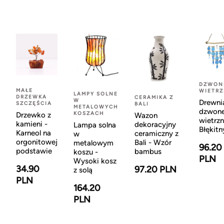
DZWON
MAŁE
WIETR
LAMPY SOLNE
DRZEWKA
CERAMIKA Z
W
Drewni
SZCZĘŚCIA
BALI
METALOWYCH
dzwon
KOSZACH
Drzewko z
Wazon
wietrzn
kamieni -
dekoracyjny
Lampa solna
Błękitn
Karneol na
ceramiczny z
w
orgonitowej
Bali - Wzór
metalowym
96.20
podstawie
bambus
koszu -
PLN
Wysoki kosz
34.90
97.20 PLN
z solą
PLN
164.20
PLN