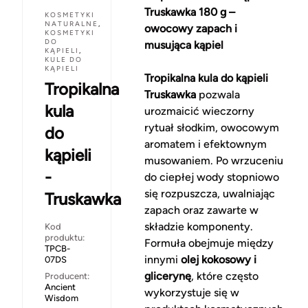
Truskawka 180 g –
KOSMETYKI
NATURALNE
,
owocowy zapach i
KOSMETYKI
DO
musująca kąpiel
KĄPIELI
,
KULE DO
KĄPIELI
Tropikalna kula do kąpieli
Tropikalna
Truskawka
pozwala
kula
urozmaicić wieczorny
rytuał słodkim, owocowym
do
aromatem i efektownym
kąpieli
musowaniem. Po wrzuceniu
-
do ciepłej wody stopniowo
się rozpuszcza, uwalniając
Truskawka
zapach oraz zawarte w
składzie komponenty.
Kod
produktu:
Formuła obejmuje między
TPCB-
innymi
olej kokosowy i
07DS
glicerynę
, które często
Producent:
Ancient
wykorzystuje się w
Wisdom