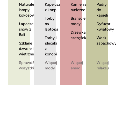
Naturalne
Kapelusze
Kamienie
Pudry
lampy
z konpi
runiczne
do
kokosowe
kąpieli
Torby
Bransoletki
Łapacze
na
mocy
Dyfuzor
snów z
laptopa
kwiatowy
Drzewka
Bali
Torby i
szczęścia
Wosk
Szklane
plecaki
zapachow
dzwonki
z
wietrzne
konopi
Sprawdź
Więcej
Więcej
Więcej
wszystkie
mody
energii
relaksu