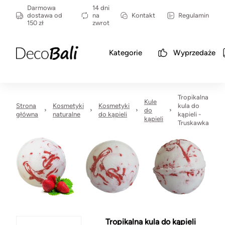
Darmowa
14 dni
dostawa od
na
Kontakt
Regulamin
150 zł
zwrot
Kategorie
Wyprzedaże
Tropikalna
Kule
Strona
Kosmetyki
Kosmetyki
kula do
do
główna
naturalne
do kąpieli
kąpieli -
kąpieli
Truskawka
Tropikalna kula do kąpieli