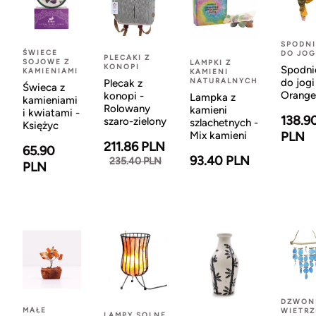
SPODNI
ŚWIECE
DO JOG
PLECAKI Z
SOJOWE Z
LAMPKI Z
KONOPI
Spodni
KAMIENIAMI
KAMIENI
NATURALNYCH
do jogi
Plecak z
Świeca z
Orange
konopi -
Lampka z
kamieniami
Rolowany
kamieni
i kwiatami -
138.9
szaro-zielony
szlachetnych -
Księżyc
Mix kamieni
PLN
211.86 PLN
65.90
93.40 PLN
235.40 PLN
PLN
DZWON
MAŁE
WIETR
LAMPY SOLNE