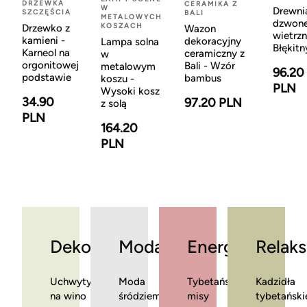
DRZEWKA
CERAMIKA Z
W
Drewni
SZCZĘŚCIA
BALI
METALOWYCH
dzwon
KOSZACH
Drzewko z
Wazon
wietrzn
kamieni -
dekoracyjny
Lampa solna
Błękitn
Karneol na
ceramiczny z
w
orgonitowej
Bali - Wzór
metalowym
96.20
podstawie
bambus
koszu -
PLN
Wysoki kosz
34.90
97.20 PLN
z solą
PLN
164.20
PLN
Dekoracje
Moda
Energia
Relaks
Uchwyty
Moda
Tybetańskie
Kadzidła
na wino
śródziemnomorska
misy
tybetański