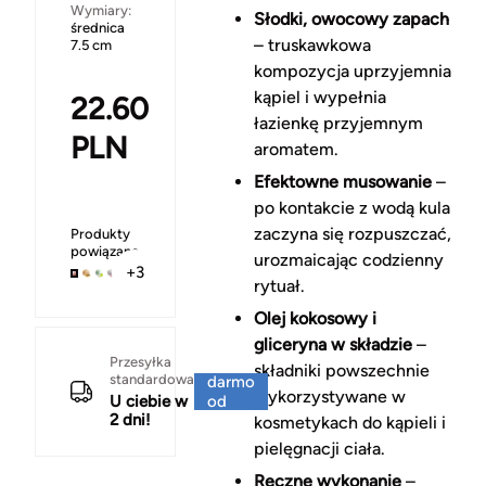
Wymiary:
Słodki, owocowy zapach
średnica
– truskawkowa
7.5 cm
kompozycja uprzyjemnia
kąpiel i wypełnia
22.60
łazienkę przyjemnym
PLN
aromatem.
Efektowne musowanie
–
po kontakcie z wodą kula
zaczyna się rozpuszczać,
Produkty
powiązane
urozmaicając codzienny
+3
rytuał.
Olej kokosowy i
gliceryna w składzie
–
Za
Przesyłka
składniki powszechnie
standardowa
darmo
wykorzystywane w
U ciebie w
od
2 dni!
150 zł
kosmetykach do kąpieli i
pielęgnacji ciała.
Ręczne wykonanie
–