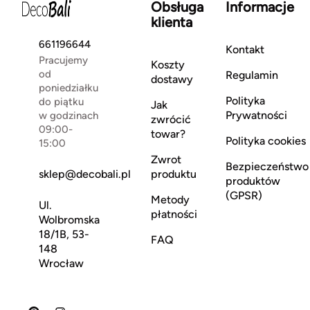
Obsługa
Informacje
klienta
661196644
Kontakt
Pracujemy
Koszty
od
Regulamin
dostawy
poniedziałku
Polityka
do piątku
Jak
Prywatności
w godzinach
zwrócić
09:00-
towar?
Polityka cookies
15:00
Zwrot
Bezpieczeństwo
sklep@decobali.pl
produktu
produktów
(GPSR)
Metody
Ul.
płatności
Wolbromska
18/1B, 53-
FAQ
148
Wrocław