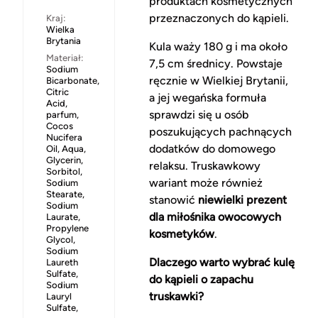
produktach kosmetycznych
przeznaczonych do kąpieli.
Kraj:
Wielka
Brytania
Kula waży 180 g i ma około
Materiał:
7,5 cm średnicy. Powstaje
Sodium
ręcznie w Wielkiej Brytanii,
Bicarbonate,
Citric
a jej wegańska formuła
Acid,
sprawdzi się u osób
parfum,
Cocos
poszukujących pachnących
Nucifera
dodatków do domowego
Oil, Aqua,
Glycerin,
relaksu. Truskawkowy
Sorbitol,
wariant może również
Sodium
Stearate,
stanowić
niewielki prezent
Sodium
dla miłośnika owocowych
Laurate,
Propylene
kosmetyków
.
Glycol,
Sodium
Dlaczego warto wybrać kulę
Laureth
Sulfate,
do kąpieli o zapachu
Sodium
truskawki?
Lauryl
Sulfate,