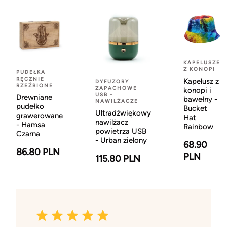
KAPELUSZE
Z KONOPI
PUDEŁKA
RĘCZNIE
Kapelusz z
DYFUZORY
RZEŹBIONE
ZAPACHOWE
konopi i
USB -
Drewniane
bawełny -
NAWILŻACZE
pudełko
Bucket
Ultradźwiękowy
grawerowane
Hat
nawilżacz
- Hamsa
Rainbow
powietrza USB
Czarna
- Urban zielony
68.90
86.80 PLN
PLN
115.80 PLN