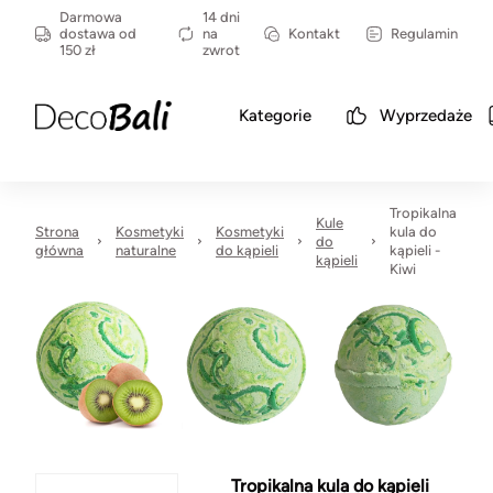
Darmowa
14 dni
dostawa od
na
Kontakt
Regulamin
150 zł
zwrot
Kategorie
Wyprzedaże
Tropikalna
Kule
Strona
Kosmetyki
Kosmetyki
kula do
do
główna
naturalne
do kąpieli
kąpieli -
kąpieli
Kiwi
Tropikalna kula do kąpieli