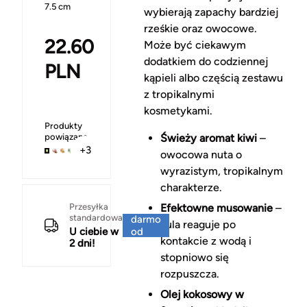
7.5 cm
wybierają zapachy bardziej
rześkie oraz owocowe.
22.60
Może być ciekawym
dodatkiem do codziennej
PLN
kąpieli albo częścią zestawu
z tropikalnymi
kosmetykami.
Produkty
powiązane
Świeży aromat kiwi
–
+3
owocowa nuta o
wyrazistym, tropikalnym
charakterze.
Za
Przesyłka
Efektowne musowanie
–
standardowa
darmo
kula reaguje po
U ciebie w
od
kontakcie z wodą i
2 dni!
150 zł
stopniowo się
rozpuszcza.
Olej kokosowy w