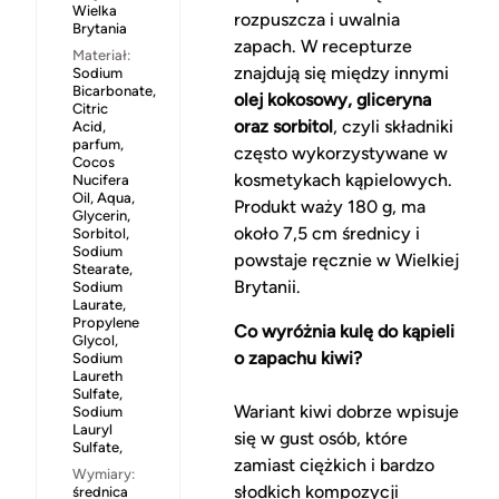
Wielka
rozpuszcza i uwalnia
Brytania
zapach. W recepturze
Materiał:
znajdują się między innymi
Sodium
Bicarbonate,
olej kokosowy, gliceryna
Citric
oraz sorbitol
, czyli składniki
Acid,
parfum,
często wykorzystywane w
Cocos
kosmetykach kąpielowych.
Nucifera
Oil, Aqua,
Produkt waży 180 g, ma
Glycerin,
około 7,5 cm średnicy i
Sorbitol,
Sodium
powstaje ręcznie w Wielkiej
Stearate,
Brytanii.
Sodium
Laurate,
Propylene
Co wyróżnia kulę do kąpieli
Glycol,
o zapachu kiwi?
Sodium
Laureth
Sulfate,
Wariant kiwi dobrze wpisuje
Sodium
Lauryl
się w gust osób, które
Sulfate,
zamiast ciężkich i bardzo
Wymiary:
słodkich kompozycji
średnica