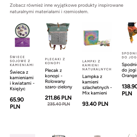
Zobacz również inne wyjątkowe produkty inspirowane
naturalnymi materiałami i rzemiosłem.
SPODNI
ŚWIECE
DO JOG
PLECAKI Z
SOJOWE Z
LAMPKI Z
KONOPI
Spodni
KAMIENIAMI
KAMIENI
NATURALNYCH
do jogi
Plecak z
Świeca z
Orange
konopi -
Lampka z
kamieniami
Rolowany
kamieni
i kwiatami -
138.9
szaro-zielony
szlachetnych -
Księżyc
Mix kamieni
PLN
211.86 PLN
65.90
93.40 PLN
235.40 PLN
PLN