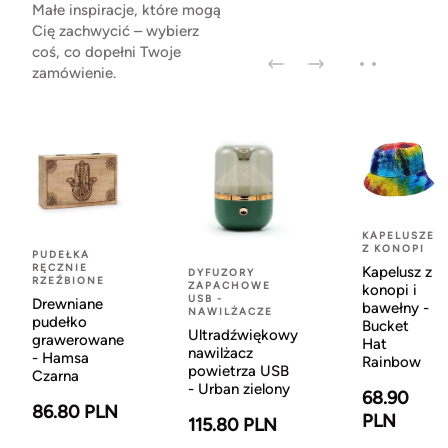
Małe inspiracje, które mogą
Cię zachwycić – wybierz
coś, co dopełni Twoje
zamówienie.
KAPELUSZE
Z KONOPI
PUDEŁKA
RĘCZNIE
Kapelusz z
DYFUZORY
RZEŹBIONE
ZAPACHOWE
konopi i
USB -
Drewniane
bawełny -
NAWILŻACZE
pudełko
Bucket
Ultradźwiękowy
grawerowane
Hat
nawilżacz
- Hamsa
Rainbow
powietrza USB
Czarna
- Urban zielony
68.90
86.80 PLN
PLN
115.80 PLN