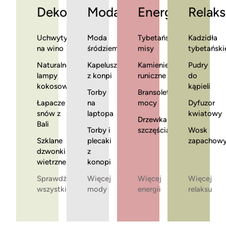
Dekoracje
Moda
Energia
Relaks
Uchwyty
Moda
Tybetańskie
Kadzidła
na wino
śródziemnomorska
misy
tybetański
Naturalne
Kapelusze
Kamienie
Pudry
lampy
z konpi
runiczne
do
kokosowe
kąpieli
Torby
Bransoletki
Łapacze
na
mocy
Dyfuzor
snów z
laptopa
kwiatowy
Drzewka
Bali
Torby i
szczęścia
Wosk
Szklane
plecaki
zapachow
dzwonki
z
wietrzne
konopi
Sprawdź
Więcej
Więcej
Więcej
wszystkie
mody
energii
relaksu