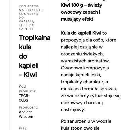
Kiwi 180 g – świeży
KOSMETYKI
NATURALNE
,
owocowy zapach i
KOSMETYKI
DO
musujący efekt
KĄPIELI
,
KULE DO
KĄPIELI
Kula do kąpieli Kiwi
to
Tropikalna
propozycja dla osób, które
kula
najlepiej czują się w
otoczeniu świeżych,
do
wyrazistych aromatów.
kąpieli
Owocowa kompozycja
- Kiwi
nadaje kąpieli lekki,
tropikalny charakter, a
Kod
musująca formuła sprawia,
produktu:
że wieczorny rytuał staje się
TPCB-
06DS
ciekawszy i bardziej
Producent:
nastrojowy.
Ancient
Wisdom
Po zanurzeniu w wodzie
kula stopniowo się
Kraj: