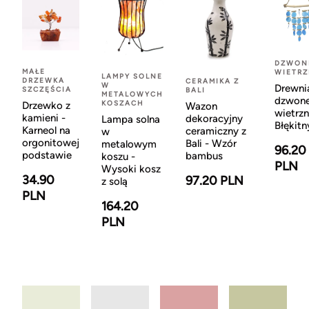
DZWON
MAŁE
WIETR
LAMPY SOLNE
DRZEWKA
CERAMIKA Z
W
Drewni
SZCZĘŚCIA
BALI
METALOWYCH
dzwon
KOSZACH
Drzewko z
Wazon
wietrzn
kamieni -
dekoracyjny
Lampa solna
Błękitn
Karneol na
ceramiczny z
w
orgonitowej
Bali - Wzór
metalowym
96.20
podstawie
bambus
koszu -
PLN
Wysoki kosz
34.90
97.20 PLN
z solą
PLN
164.20
PLN