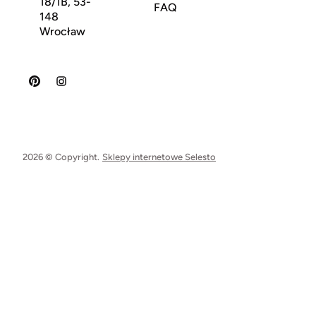
18/1B, 53-
FAQ
148
Wrocław
2026 © Copyright.
Sklepy internetowe Selesto