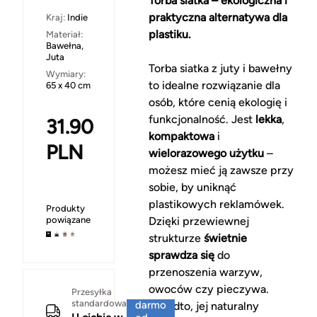
Torba siatka – ekologiczna i
praktyczna alternatywa dla
Kraj:
Indie
plastiku.
Materiał:
Bawełna,
Juta
Torba siatka z juty i bawełny
Wymiary:
to idealne rozwiązanie dla
65 x 40 cm
osób, które cenią ekologię i
funkcjonalność. Jest
lekka
,
31.90
kompaktowa
i
PLN
wielorazowego użytku
–
możesz mieć ją zawsze przy
sobie, by uniknąć
plastikowych reklamówek.
Produkty
powiązane
Dzięki przewiewnej
strukturze
świetnie
sprawdza się
do
przenoszenia warzyw,
owoców czy pieczywa.
Za
Przesyłka
standardowa
darmo
Ponadto, jej naturalny