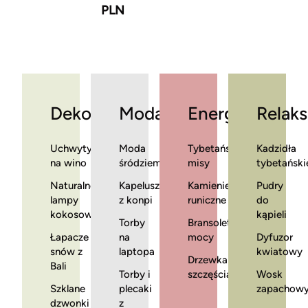
PLN
Dekoracje
Moda
Energia
Relaks
Uchwyty
Moda
Tybetańskie
Kadzidła
na wino
śródziemnomorska
misy
tybetański
Naturalne
Kapelusze
Kamienie
Pudry
lampy
z konpi
runiczne
do
kokosowe
kąpieli
Torby
Bransoletki
Łapacze
na
mocy
Dyfuzor
snów z
laptopa
kwiatowy
Drzewka
Bali
Torby i
szczęścia
Wosk
Szklane
plecaki
zapachow
dzwonki
z