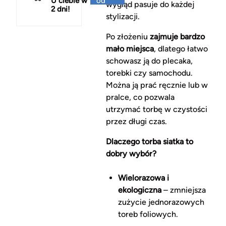
U ciebie w
od
wygląd pasuje do każdej
2 dni!
150 zł
stylizacji.
Po złożeniu
zajmuje bardzo
mało miejsca
, dlatego łatwo
schowasz ją do plecaka,
torebki czy samochodu.
Można ją prać ręcznie lub w
pralce, co pozwala
utrzymać torbę w czystości
przez długi czas.
Dlaczego torba siatka to
dobry wybór?
Wielorazowa i
ekologiczna
– zmniejsza
zużycie jednorazowych
toreb foliowych.