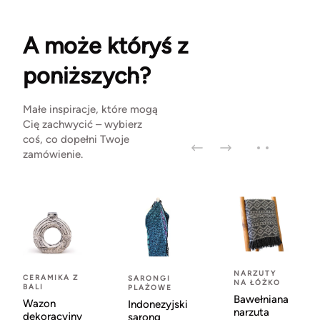
A może któryś z
poniższych?
Małe inspiracje, które mogą
Cię zachwycić – wybierz
coś, co dopełni Twoje
zamówienie.
NARZUTY
CERAMIKA Z
SARONGI
NA ŁÓŻKO
BALI
PLAŻOWE
Bawełniana
Wazon
Indonezyjski
narzuta
dekoracyjny
sarong