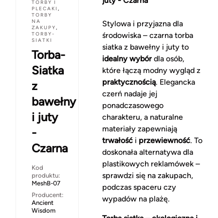
juty - Czarna
TORBY I
PLECAKI
,
TORBY
NA
Stylowa i przyjazna dla
ZAKUPY
,
TORBY-
środowiska – czarna torba
SIATKI
siatka z bawełny i juty to
Torba-
idealny wybór
dla osób,
Siatka
które łączą modny wygląd z
praktycznością
. Elegancka
z
czerń nadaje jej
bawełny
ponadczasowego
i juty
charakteru, a naturalne
materiały zapewniają
-
trwałość
i
przewiewność
. To
Czarna
doskonała alternatywa dla
plastikowych reklamówek –
Kod
sprawdzi się na zakupach,
produktu:
MeshB-07
podczas spaceru czy
Producent:
wypadów na plażę.
Ancient
Wisdom