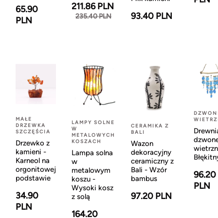
211.86 PLN
65.90
93.40 PLN
235.40 PLN
PLN
DZWON
MAŁE
WIETR
LAMPY SOLNE
DRZEWKA
CERAMIKA Z
W
Drewni
SZCZĘŚCIA
BALI
METALOWYCH
dzwon
KOSZACH
Drzewko z
Wazon
wietrzn
kamieni -
dekoracyjny
Lampa solna
Błękitn
Karneol na
ceramiczny z
w
orgonitowej
Bali - Wzór
metalowym
96.20
podstawie
bambus
koszu -
PLN
Wysoki kosz
34.90
97.20 PLN
z solą
PLN
164.20