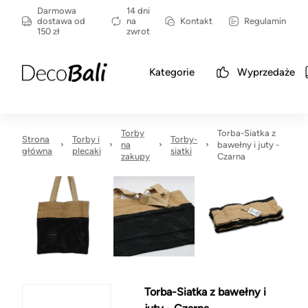
Darmowa
14 dni
dostawa od
na
Kontakt
Regulamin
150 zł
zwrot
Kategorie
Wyprzedaże
Torby
Torba-Siatka z
Strona
Torby i
Torby-
na
bawełny i juty -
główna
plecaki
siatki
zakupy
Czarna
Torba-Siatka z bawełny i