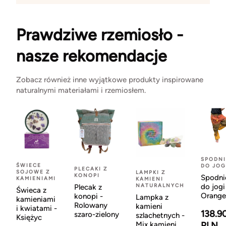
Prawdziwe rzemiosło -
nasze rekomendacje
Zobacz również inne wyjątkowe produkty inspirowane
naturalnymi materiałami i rzemiosłem.
SPODNI
ŚWIECE
DO JOG
PLECAKI Z
SOJOWE Z
LAMPKI Z
KONOPI
Spodni
KAMIENIAMI
KAMIENI
NATURALNYCH
do jogi
Plecak z
Świeca z
Orange
konopi -
Lampka z
kamieniami
Rolowany
kamieni
i kwiatami -
138.9
szaro-zielony
szlachetnych -
Księżyc
Mix kamieni
PLN