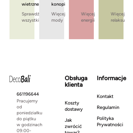
wietrzne
konopi
Sprawdź
Więcej
Więcej
Więcej
wszystkie
mody
energii
relaksu
Obsługa
Informacje
klienta
661196644
Kontakt
Pracujemy
Koszty
od
Regulamin
dostawy
poniedziałku
Polityka
do piątku
Jak
Prywatności
w godzinach
zwrócić
09:00-
towar?