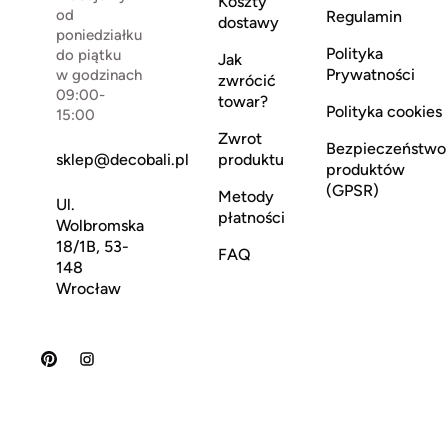
Koszty
od
Regulamin
dostawy
poniedziałku
Polityka
do piątku
Jak
Prywatności
w godzinach
zwrócić
09:00-
towar?
Polityka cookies
15:00
Zwrot
Bezpieczeństwo
sklep@decobali.pl
produktu
produktów
(GPSR)
Metody
Ul.
płatności
Wolbromska
18/1B, 53-
FAQ
148
Wrocław