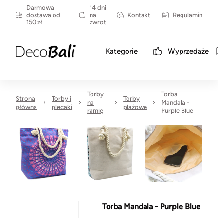
Darmowa
14 dni
dostawa od
na
Kontakt
Regulamin
150 zł
zwrot
Kategorie
Wyprzedaże
Torby
Torba
Strona
Torby i
Torby
na
Mandala -
główna
plecaki
plażowe
ramię
Purple Blue
Torba Mandala - Purple Blue