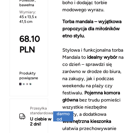
Poliester,
boho i dodając torbie
bawełna
modowego wyrazu.
Wymiary:
45 x 13,5 x
Torba mandala – wyjątkowa
41,5 cm
propozycja dla miłośników
etno stylu.
68.10
PLN
Stylowa i funkcjonalna torba
Mandala to
idealny wybór
na
co dzień – sprawdzi się
zarówno w drodze do biura,
Produkty
powiązane
na zakupy, jak i podczas
weekendu na plaży czy
festiwalu.
Pojemna komora
główna
bez trudu pomieści
wszystkie niezbędne
Za
Przesyłka
standardowa
darmo
rzeczy, a dodatkowa
U ciebie w
od
wewnętrzna kieszonka
2 dni!
150 zł
ułatwia przechowywanie