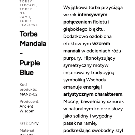
TORBY I
PLECAKI
,
Wyjątkowa torba przyciąga
TORBY
NA
wzrok
intensywnym
RAMIĘ
,
TORBY
połączeniem
fioletu i
PLAŻOWE
głębokiego błękitu.
Torba
Dodatkowo ozdobiona
Mandala
efektownym
wzorem
mandali
w odcieniach różu i
-
purpury. Hipnotyzujący,
Purple
symetryczny motyw
Blue
inspirowany tradycyjną
symboliką Wschodu
Kod
emanuje
energią
i
produktu:
artystycznym charakterem
.
MAND-02
Mocny, bawełniany sznurek
Producent:
Ancient
w naturalnym kolorze służy
Wisdom
jako solidny i wygodny
pasek na ramię,
Kraj:
Chiny
podkreślając swobodny styl
Materiał: