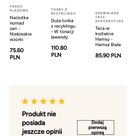
PAREO
TORBY Z
PLAŻOWE
DREWNIANE
RECYKLINGU
Narzutka
TACE
Duża torba
DEKORACYJNE
nomad
z recyklingu
Taca w
sari -
- W tonacji
kształcie
Niebieskie
lawendy
Hamsy -
wzorki
Hamsa Biała
110.80
75.60
PLN
85.90 PLN
PLN
Produkt nie
posiada
Dodaj
pierwszą
jeszcze opinii
opinię