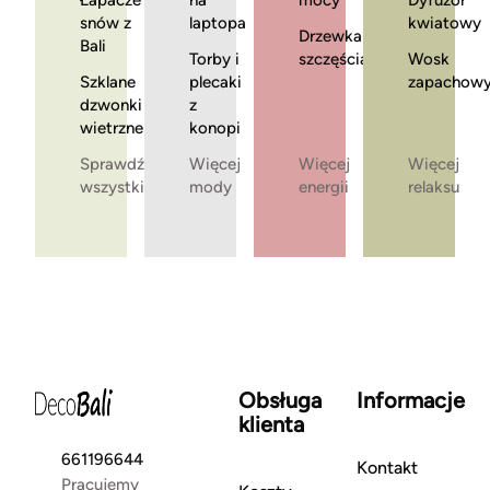
Łapacze
na
mocy
Dyfuzor
snów z
laptopa
kwiatowy
Drzewka
Bali
Torby i
szczęścia
Wosk
Szklane
plecaki
zapachow
dzwonki
z
wietrzne
konopi
Sprawdź
Więcej
Więcej
Więcej
wszystkie
mody
energii
relaksu
Obsługa
Informacje
klienta
661196644
Kontakt
Pracujemy