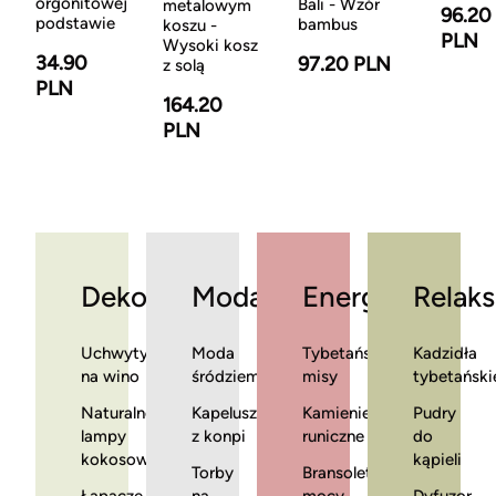
orgonitowej
Bali - Wzór
metalowym
96.20
podstawie
bambus
koszu -
PLN
Wysoki kosz
34.90
97.20 PLN
z solą
PLN
164.20
PLN
Dekoracje
Moda
Energia
Relaks
Uchwyty
Moda
Tybetańskie
Kadzidła
na wino
śródziemnomorska
misy
tybetański
Naturalne
Kapelusze
Kamienie
Pudry
lampy
z konpi
runiczne
do
kokosowe
kąpieli
Torby
Bransoletki