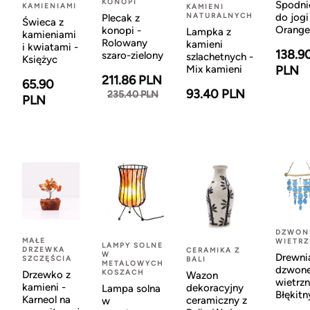
KONOPI
Spodni
KAMIENIAMI
KAMIENI
NATURALNYCH
do jogi
Plecak z
Świeca z
Orange
konopi -
Lampka z
kamieniami
Rolowany
kamieni
i kwiatami -
138.9
szaro-zielony
szlachetnych -
Księżyc
Mix kamieni
PLN
211.86 PLN
65.90
93.40 PLN
235.40 PLN
PLN
DZWON
MAŁE
WIETR
LAMPY SOLNE
DRZEWKA
CERAMIKA Z
W
Drewni
SZCZĘŚCIA
BALI
METALOWYCH
dzwon
KOSZACH
Drzewko z
Wazon
wietrzn
kamieni -
dekoracyjny
Lampa solna
Błękitn
Karneol na
ceramiczny z
w