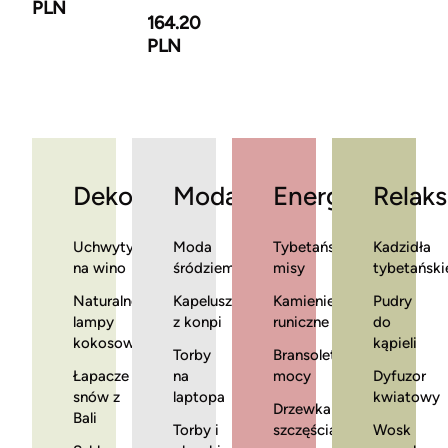
PLN
164.20
PLN
Dekoracje
Moda
Energia
Relaks
Uchwyty
Moda
Tybetańskie
Kadzidła
na wino
śródziemnomorska
misy
tybetański
Naturalne
Kapelusze
Kamienie
Pudry
lampy
z konpi
runiczne
do
kokosowe
kąpieli
Torby
Bransoletki
Łapacze
na
mocy
Dyfuzor
snów z
laptopa
kwiatowy
Drzewka
Bali
Torby i
szczęścia
Wosk