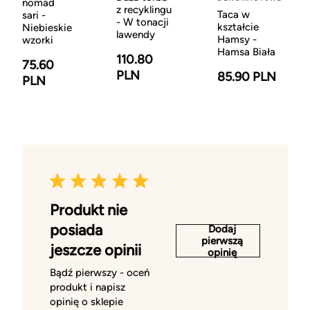
nomad
z recyklingu
Taca w
sari -
- W tonacji
kształcie
Niebieskie
lawendy
Hamsy -
wzorki
Hamsa Biała
110.80
75.60
PLN
85.90 PLN
PLN
Produkt nie
posiada
Dodaj
pierwszą
jeszcze opinii
opinię
Bądź pierwszy - oceń
produkt i napisz
opinię o sklepie