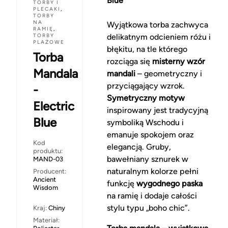
Blue
TORBY I
PLECAKI
,
TORBY
NA
Wyjątkowa torba zachwyca
RAMIĘ
,
TORBY
delikatnym odcieniem różu i
PLAŻOWE
błękitu, na tle którego
Torba
rozciąga się
misterny wzór
Mandala
mandali
– geometryczny i
przyciągający wzrok.
-
Symetryczny motyw
Electric
inspirowany jest tradycyjną
Blue
symboliką Wschodu i
emanuje spokojem oraz
Kod
elegancją. Gruby,
produktu:
bawełniany sznurek w
MAND-03
naturalnym kolorze pełni
Producent:
Ancient
funkcję
wygodnego paska
Wisdom
na ramię i dodaje całości
stylu typu „boho chic”.
Kraj:
Chiny
Materiał: