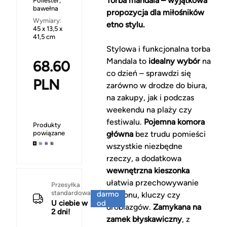
Torba mandala – wyjątkowa
Poliester,
bawełna
propozycja dla miłośników
Wymiary:
etno stylu.
45 x 13,5 x
41,5 cm
Stylowa i funkcjonalna torba
Mandala to
idealny wybór
na
68.60
co dzień – sprawdzi się
PLN
zarówno w drodze do biura,
na zakupy, jak i podczas
weekendu na plaży czy
festiwalu.
Pojemna komora
Produkty
powiązane
główna
bez trudu pomieści
wszystkie niezbędne
rzeczy, a dodatkowa
wewnętrzna kieszonka
ułatwia przechowywanie
Za
Przesyłka
standardowa
darmo
telefonu, kluczy czy
U ciebie w
od
drobiazgów.
Zamykana na
2 dni!
150 zł
zamek błyskawiczny
, z