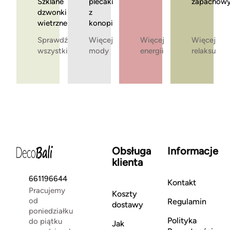
Szklane
plecaki
zapachow
dzwonki
z
wietrzne
konopi
Sprawdź
Więcej
Więcej
Więcej
wszystkie
mody
energii
relaksu
Obsługa
Informacje
klienta
661196644
Kontakt
Pracujemy
Koszty
od
Regulamin
dostawy
poniedziałku
Polityka
do piątku
Jak