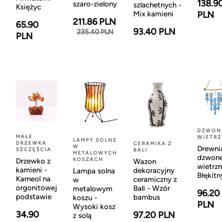
138.9
szaro-zielony
szlachetnych -
Księżyc
Mix kamieni
PLN
211.86 PLN
65.90
93.40 PLN
235.40 PLN
PLN
DZWON
MAŁE
WIETR
LAMPY SOLNE
DRZEWKA
CERAMIKA Z
W
Drewni
SZCZĘŚCIA
BALI
METALOWYCH
dzwon
KOSZACH
Drzewko z
Wazon
wietrzn
kamieni -
dekoracyjny
Lampa solna
Błękitn
Karneol na
ceramiczny z
w
orgonitowej
Bali - Wzór
metalowym
96.20
podstawie
bambus
koszu -
PLN
Wysoki kosz
34.90
97.20 PLN
z solą