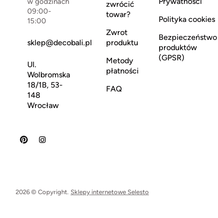
Prywatności
w godzinach
zwrócić
09:00-
towar?
Polityka cookies
15:00
Zwrot
Bezpieczeństwo
sklep@decobali.pl
produktu
produktów
(GPSR)
Metody
Ul.
płatności
Wolbromska
18/1B, 53-
FAQ
148
Wrocław
2026 © Copyright.
Sklepy internetowe Selesto