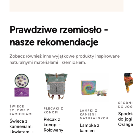
Prawdziwe rzemiosło -
nasze rekomendacje
Zobacz również inne wyjątkowe produkty inspirowane
naturalnymi materiałami i rzemiosłem.
SPODNI
ŚWIECE
DO JOG
PLECAKI Z
SOJOWE Z
LAMPKI Z
KONOPI
Spodni
KAMIENIAMI
KAMIENI
NATURALNYCH
do jogi
Plecak z
Świeca z
Orange
konopi -
Lampka z
kamieniami
Rolowany
kamieni
i kwiatami -