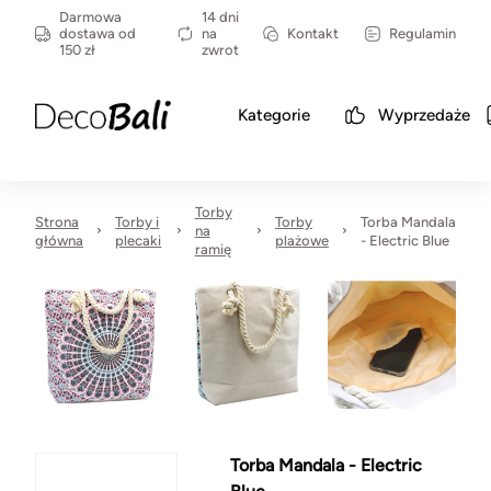
Darmowa
14 dni
dostawa od
na
Kontakt
Regulamin
150 zł
zwrot
Kategorie
Wyprzedaże
Torby
Strona
Torby i
Torby
Torba Mandala
na
główna
plecaki
plażowe
- Electric Blue
ramię
Torba Mandala - Electric