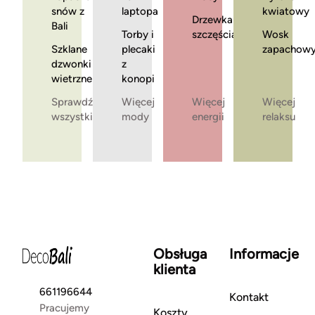
snów z
laptopa
kwiatowy
Drzewka
Bali
Torby i
szczęścia
Wosk
Szklane
plecaki
zapachow
dzwonki
z
wietrzne
konopi
Sprawdź
Więcej
Więcej
Więcej
wszystkie
mody
energii
relaksu
Obsługa
Informacje
klienta
661196644
Kontakt
Pracujemy
Koszty