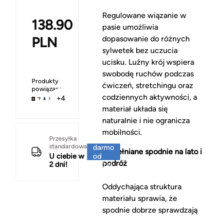
Regulowane wiązanie w
138.90
pasie umożliwia
PLN
dopasowanie do różnych
sylwetek bez uczucia
ucisku. Luźny krój wspiera
swobodę ruchów podczas
Produkty
ćwiczeń, stretchingu oraz
powiązane
codziennych aktywności, a
+4
materiał układa się
naturalnie i nie ogranicza
mobilności.
Za
Przesyłka
standardowa
darmo
Bawełniane spodnie na lato i
U ciebie w
od
podróż
2 dni!
150 zł
Oddychająca struktura
materiału sprawia, że
spodnie dobrze sprawdzają