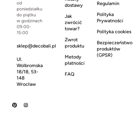
od
Regulamin
dostawy
poniedziałku
Polityka
do piątku
Jak
Prywatności
w godzinach
zwrócić
09:00-
towar?
Polityka cookies
15:00
Zwrot
Bezpieczeństwo
sklep@decobali.pl
produktu
produktów
(GPSR)
Metody
Ul.
płatności
Wolbromska
18/1B, 53-
FAQ
148
Wrocław