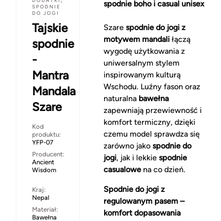
DODATKI
,
spodnie boho i casual unisex
SPODNIE
DO JOGI
Tajskie
Szare
spodnie do jogi z
motywem mandali
łączą
spodnie
wygodę użytkowania z
-
uniwersalnym stylem
Mantra
inspirowanym kulturą
Wschodu. Luźny fason oraz
Mandala
naturalna
bawełna
Szare
zapewniają przewiewność i
komfort termiczny, dzięki
Kod
czemu model sprawdza się
produktu:
YFP-07
zarówno jako
spodnie do
Producent:
jogi
, jak i lekkie
spodnie
Ancient
casualowe
na co dzień.
Wisdom
Spodnie do jogi z
Kraj:
Nepal
regulowanym pasem –
Materiał:
komfort dopasowania
Bawełna