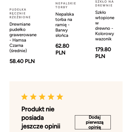
SZKŁO NA
NEPALSKIE
DREWNIE
TORBY
PUDEŁKA
Szkło
RĘCZNIE
Nepalska
wtopione
RZEŹBIONE
torba na
w
Drewniane
ramię -
drewno -
pudełko
Barwy
Kolorowy
grawerowane
słońca
wazonik
- Hamsa
Czarna
62.80
179.80
(średnie)
PLN
PLN
58.40 PLN
Produkt nie
posiada
Dodaj
pierwszą
jeszcze opinii
opinię