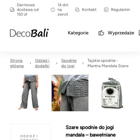
Darmowa
14 dni
dostawa od
na
Kontakt
Regulamin
150 zł
zwrot
Kategorie
Wyprzedaże
Strona
Odzież i
Spodnie
Tajskie spodnie -
główna
dodatki
do jogi
Mantra Mandala Szare
Szare spodnie do jogi
mandala – bawełniane
ODZIEŻ I