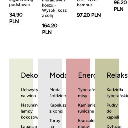
metalowym
96.20
podstawie
bambus
koszu -
PLN
Wysoki kosz
34.90
97.20 PLN
z solą
PLN
164.20
PLN
Dekoracje
Moda
Energia
Relaks
Uchwyty
Moda
Tybetańskie
Kadzidła
na wino
śródziemnomorska
misy
tybetański
Naturalne
Kapelusze
Kamienie
Pudry
lampy
z konpi
runiczne
do
kokosowe
kąpieli
Torby
Bransoletki
Łapacze
na
mocy
Dyfuzor