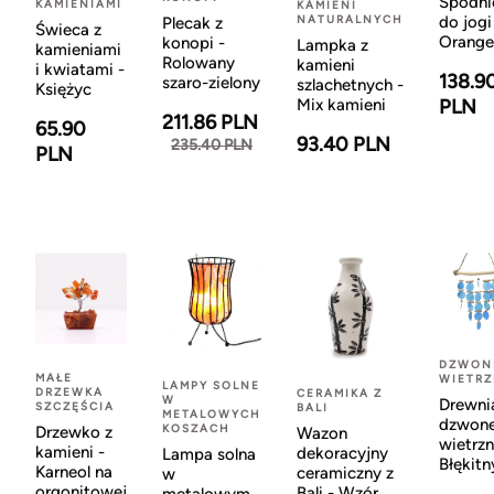
Spodni
KAMIENIAMI
KAMIENI
NATURALNYCH
do jogi
Plecak z
Świeca z
Orange
konopi -
Lampka z
kamieniami
Rolowany
kamieni
i kwiatami -
138.9
szaro-zielony
szlachetnych -
Księżyc
Mix kamieni
PLN
211.86 PLN
65.90
93.40 PLN
235.40 PLN
PLN
DZWON
MAŁE
WIETR
LAMPY SOLNE
DRZEWKA
CERAMIKA Z
W
Drewni
SZCZĘŚCIA
BALI
METALOWYCH
dzwon
KOSZACH
Drzewko z
Wazon
wietrzn
kamieni -
dekoracyjny
Lampa solna
Błękitn
Karneol na
ceramiczny z
w
orgonitowej
Bali - Wzór